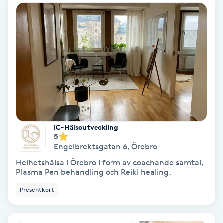
Extensions borttagning
Eyeliner-tatuering
F
Face framing
Faceliftmassage
Fet hårbotten
IC-Hälsoutveckling
5
Engelbrektsgatan 6
,
Örebro
Fettreducering
Helhetshälsa i Örebro i form av coachande samtal,
Plasma Pen behandling och Reiki healing.
Fibromassage
Presentkort
Fillers