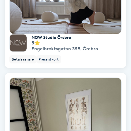
Färgning
Föning
G
NOW Studio Örebro
5
Gel naglar
Engelbrektsgatan 35B
,
Örebro
Betala senare
Presentkort
Gelenaglar
Gellack
Gellack med förstärkning
Gravidmassage
Gravidyoga