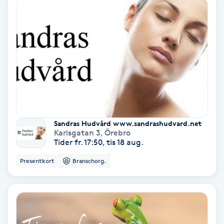
Fotmassage
Fotsvamp
Fotvård
Fransar
Sandras Hudvård www.sandrashudvard.net
Fransborttagning
Karlsgatan 3
,
Örebro
Tider fr. 17:50, tis 18 aug.
Fransfärgning
Presentkort
Branschorg.
Fransförlängning
Fransförlängning Megavolym