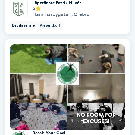
Löptränare Patrik Nilvér
Hollywood Peel
5
Hammarbygatan
,
Örebro
Hot Stone Massage
Betala senare
Presentkort
Hot yoga
Hudföryngring
Huduppstramning
Hudvård
Hyaluronsyra
Hyperhidros
Reach Your Goal