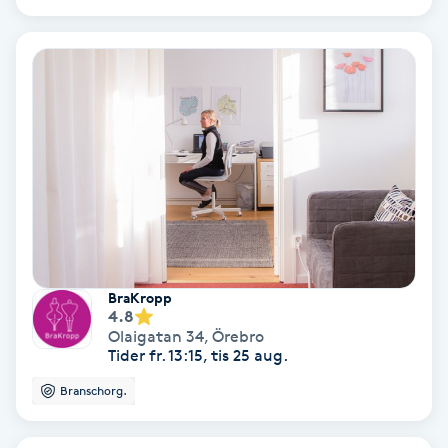
Color correction
Cryoterapi
D
Damklippning
Dermapen
Diamantslipning
E
BraKropp
4.8
Olaigatan 34
,
Örebro
Enzympeeling
Tider fr. 13:15, tis 25 aug.
Branschorg.
Extensions