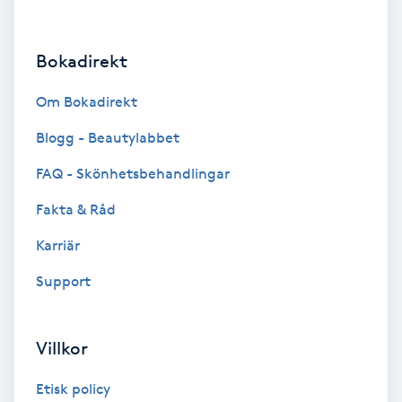
Keratinbehandling
Bokadirekt
Kinesiologi
Om Bokadirekt
Kinesisk medicin
Blogg - Beautylabbet
FAQ - Skönhetsbehandlingar
Kiropraktik
Fakta & Råd
Klangmassage
Karriär
Support
Klippning
Klippning & Slingor
Villkor
Klippning ungdom
Etisk policy