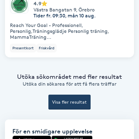
4.9
Hypnos
Västra Bangatan 9
,
Örebro
Tider fr. 09:30, mån 10 aug.
Hårborttagning
Reach Your Goal - Professionell,
Personlig,Träningsglädje Personlig träning,
MammaTräning...
Hårbottenbehandling
Presentkort
Friskvård
Hårförlängning
Hårvård
Utöka sökområdet med fler resultat
Utöka din sökarea för att få flera träffar
Hälsa
Visa fler resultat
Hälsprickor
I
För en smidigare upplevelse
Idrottsmassage