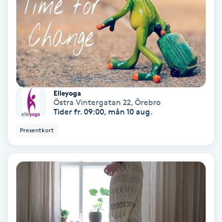
Fransförlängning Volym
Fransk manikyr
Fransrengöring
Elleyoga
Frekvensterapi
Östra Vintergatan 22
,
Örebro
Tider fr. 09:00, mån 10 aug.
Friskvård
Presentkort
Friskvårdsmassage
Frisör
Funktionsanalys