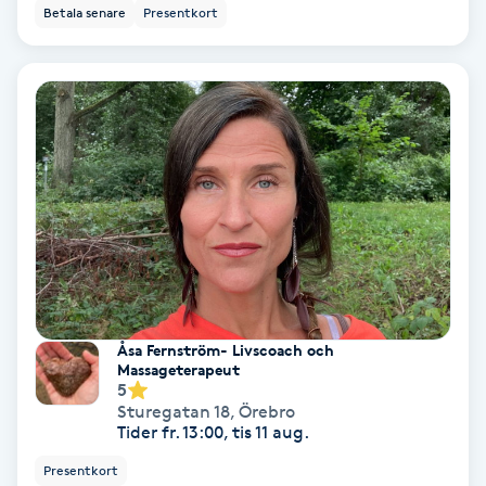
Betala senare
Presentkort
Bottenfärg
Brynformning
Brynfärgning
Brynplockning
Bröllopsuppsättning
C
Åsa Fernström- Livscoach och
Massageterapeut
Celluliter
5
Sturegatan 18
,
Örebro
Tider fr. 13:00, tis 11 aug.
Coachning
Presentkort