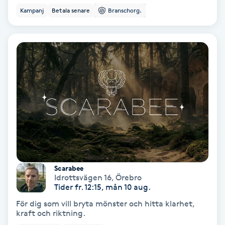
Ansiktsbehandling djuprengörande
Kampanj
Betala senare
Branschorg.
B
Babylights
Balayage
Bambumassage
Barber
Barnklippning
Scarabee
Idrottsvägen 16
,
Örebro
Tider fr. 12:15, mån 10 aug.
BIAB
För dig som vill bryta mönster och hitta klarhet,
kraft och riktning.
Blowout