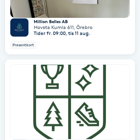
Gruppträning
Million Belles AB
Hovsta Kumla 611
,
Örebro
Tider fr. 09:00, tis 11 aug.
Gua Sha-massage
H
Presentkort
Hatha Yoga
Headspa
Healing
Herrklippning
HIFU