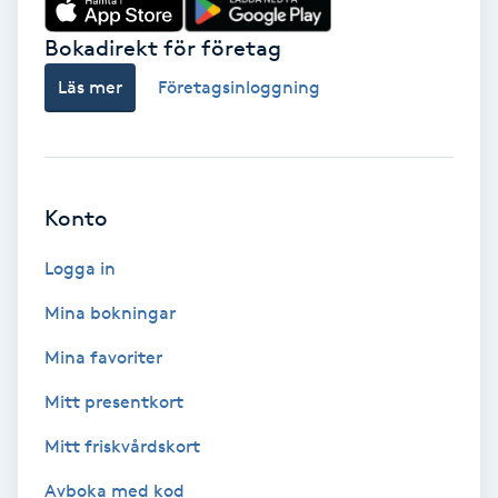
Bokadirekt för företag
IPL
Läs mer
Företagsinloggning
IPL hårborttagning
IR-massage
J
Konto
Japansk massage
Logga in
K
Mina bokningar
K18
Mina favoriter
Mitt presentkort
Katun fransar
Mitt friskvårdskort
Kemisk peeling
Avboka med kod