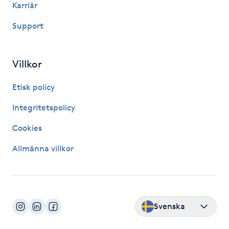
Karriär
Brynformning
Support
Brynfärgning
Villkor
Brynplockning
Etisk policy
Bröllopsuppsättning
Integritetspolicy
C
Cookies
Celluliter
Allmänna villkor
Coachning
Color correction
Svenska