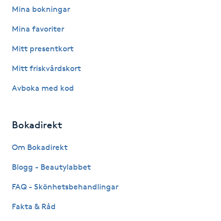
Mina bokningar
Babylights
Mina favoriter
Balayage
Mitt presentkort
Mitt friskvårdskort
Bambumassage
Avboka med kod
Barber
Bokadirekt
Barnklippning
Om Bokadirekt
BIAB
Blogg - Beautylabbet
Blowout
FAQ - Skönhetsbehandlingar
Fakta & Råd
Bottenfärg