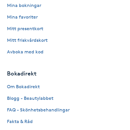
Mina bokningar
Babylights
Mina favoriter
Balayage
Mitt presentkort
Mitt friskvårdskort
Bambumassage
Avboka med kod
Barber
Bokadirekt
Barnklippning
Om Bokadirekt
BIAB
Blogg - Beautylabbet
Blowout
FAQ - Skönhetsbehandlingar
Fakta & Råd
Bottenfärg