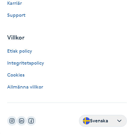
Karriär
Brynformning
Support
Brynfärgning
Villkor
Brynplockning
Etisk policy
Bröllopsuppsättning
Integritetspolicy
C
Cookies
Celluliter
Allmänna villkor
Coachning
Color correction
Svenska