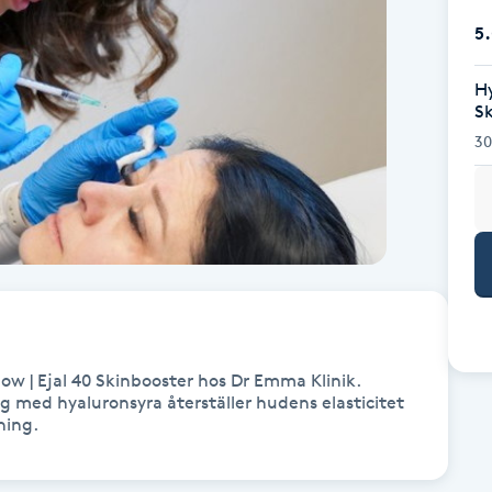
5
Hy
S
30
w | Ejal 40 Skinbooster hos Dr Emma Klinik. 
med hyaluronsyra återställer hudens elasticitet 
ning.