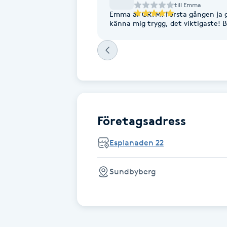
till
Emma
Cryoterapi
Emma är GRYM! Första gången ja gö
D
känna mig trygg, det viktigaste! Bl
Damklippning
Dermapen
Diamantslipning
Företagsadress
E
Esplanaden 22
Enzympeeling
Sundbyberg
Extensions
Extensions borttagning