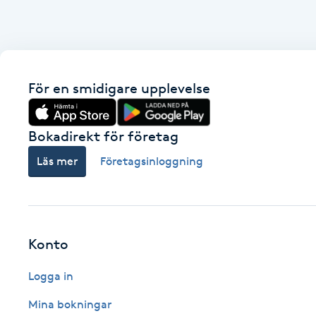
Eyeliner-tatuering
F
Face framing
För en smidigare upplevelse
Faceliftmassage
Bokadirekt för företag
Fet hårbotten
Läs mer
Företagsinloggning
Fettreducering
Fibromassage
Konto
Fillers
Logga in
Fotmassage
Mina bokningar