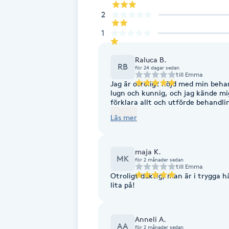
2
Brynformning
1
Brynfärgning
Raluca B.
RB
för 24 dagar sedan
till
Emma
Brynplockning
Jag är otroligt nöjd med min beha
lugn och kunnig, och jag kände mi
förklara allt och utförde behandlingen med stor
Bröllopsuppsättning
varmt till alla som söker en skic
Läs mer
definitivt att komma tillbaka. Ta
C
Celluliter
maja K.
MK
för 2 månader sedan
till
Emma
Otroligt duktig, man är i trygga 
Coachning
lita på!
Color correction
Anneli A.
AA
för 2 månader sedan