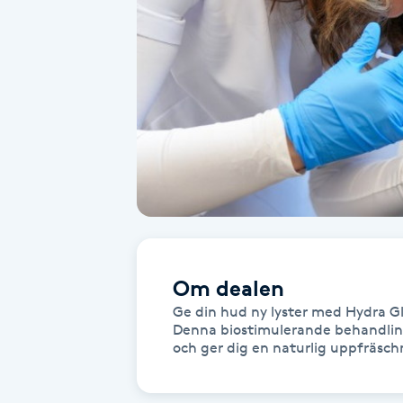
Alternativmedicin
Andningsmassage
Ansiktslyft utan kirurgi
Aromamassage
Ashtanga Yoga
Ayurveda
Om dealen
Ge din hud ny lyster med Hydra Glo
Ayurvedisk Massage
Denna biostimulerande behandling 
och ger dig en naturlig uppfräsch
Ansiktsbehandling djuprengörande
B