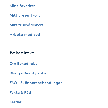
Mina favoriter
Fotsvamp
Mitt presentkort
Fotvård
Mitt friskvårdskort
Fransar
Avboka med kod
Fransborttagning
Bokadirekt
Fransfärgning
Om Bokadirekt
Blogg - Beautylabbet
Fransförlängning
FAQ - Skönhetsbehandlingar
Fransförlängning Megavolym
Fakta & Råd
Fransförlängning Volym
Karriär