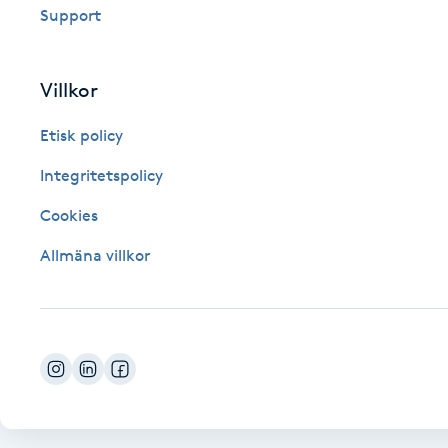
Support
Fransk manikyr
Fransrengöring
Villkor
Etisk policy
Frekvensterapi
Integritetspolicy
Friskvård
Cookies
Friskvårdsmassage
Allmäna villkor
Frisör
Funktionsanalys
Färgning