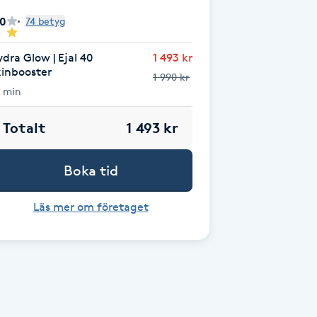
.0
74 betyg
dra Glow | Ejal 40
1 493 kr
kinbooster
1 990 kr
 min
Totalt
1 493 kr
Boka tid
Läs mer om företaget