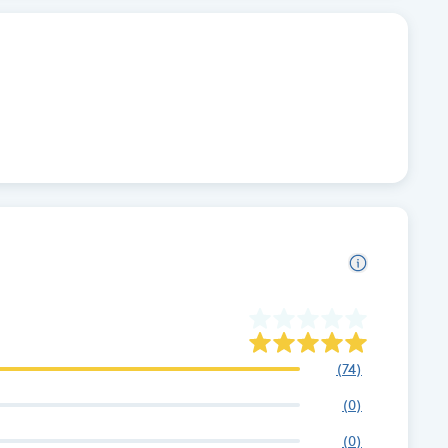
(
74
)
(
0
)
(
0
)