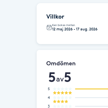
Babylights
Villkor
Balayage
Kan bokas mellan
12 maj 2026 - 17 aug. 2026
Bambumassage
Barber
Omdömen
Barnklippning
5
5
av
BIAB
5
Blowout
4
Bottenfärg
3