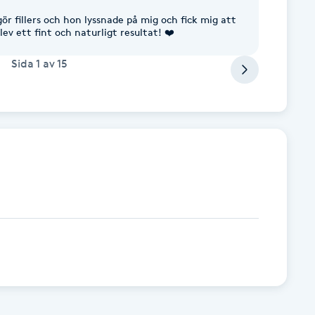
r fillers och hon lyssnade på mig och fick mig att
ev ett fint och naturligt resultat! ❤️
Sida
1
av
15