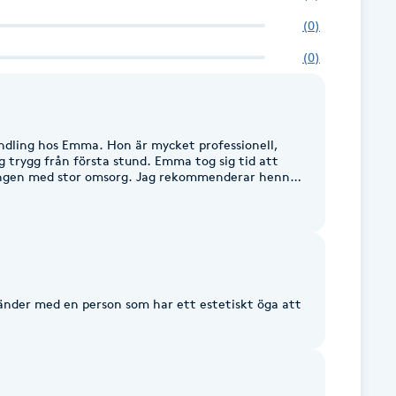
(
0
)
(
0
)
ndling hos Emma. Hon är mycket professionell,
g trygg från första stund. Emma tog sig tid att
 omsorg. Jag rekommenderar henne
klig och omtänksam behandlare. Jag kommer
ck, Emma!
händer med en person som har ett estetiskt öga att