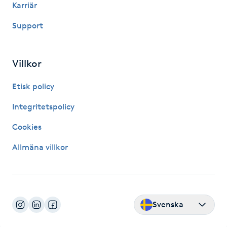
Karriär
Brynformning
Support
Brynfärgning
Villkor
Brynplockning
Etisk policy
Bröllopsuppsättning
Integritetspolicy
C
Cookies
Celluliter
Allmäna villkor
Coachning
Color correction
Svenska