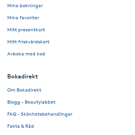
Mina bokningar
Babylights
Mina favoriter
Balayage
Mitt presentkort
Mitt friskvårdskort
Bambumassage
Avboka med kod
Barber
Bokadirekt
Barnklippning
Om Bokadirekt
BIAB
Blogg - Beautylabbet
Blowout
FAQ - Skönhetsbehandlingar
Fakta & Råd
Bottenfärg