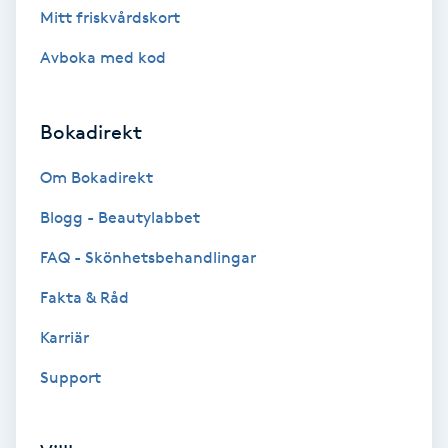
Mitt friskvårdskort
Brynformning
Avboka med kod
Brynfärgning
Bokadirekt
Brynplockning
Om Bokadirekt
Bröllopsuppsättning
Blogg - Beautylabbet
C
FAQ - Skönhetsbehandlingar
Celluliter
Fakta & Råd
Karriär
Coachning
Support
Color correction