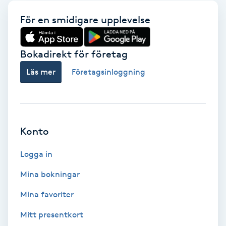
Babylights
För en smidigare upplevelse
Balayage
Bokadirekt för företag
Läs mer
Företagsinloggning
Bambumassage
Barber
Konto
Barnklippning
Logga in
BIAB
Mina bokningar
Blowout
Mina favoriter
Mitt presentkort
Bottenfärg