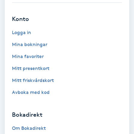
Babylights
Konto
Balayage
Logga in
Bambumassage
Mina bokningar
Mina favoriter
Barber
Mitt presentkort
Barnklippning
Mitt friskvårdskort
Avboka med kod
BIAB
Blowout
Bokadirekt
Bottenfärg
Om Bokadirekt