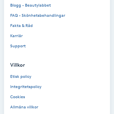
Blogg - Beautylabbet
Brynformning
FAQ - Skönhetsbehandlingar
Brynfärgning
Fakta & Råd
Karriär
Brynplockning
Support
Bröllopsuppsättning
C
Villkor
Celluliter
Etisk policy
Coachning
Integritetspolicy
Cookies
Color correction
Allmäna villkor