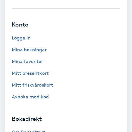
Babylights
Konto
Balayage
Logga in
Bambumassage
Mina bokningar
Barber
Mina favoriter
Mitt presentkort
Barnklippning
Mitt friskvårdskort
BIAB
Avboka med kod
Blowout
Bokadirekt
Bottenfärg