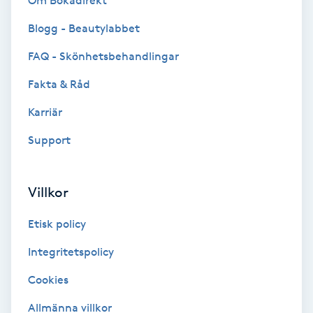
Om Bokadirekt
Brynformning
Blogg - Beautylabbet
FAQ - Skönhetsbehandlingar
Brynfärgning
Fakta & Råd
Brynplockning
Karriär
Support
Bröllopsuppsättning
C
Villkor
Celluliter
Etisk policy
Coachning
Integritetspolicy
Color correction
Cookies
Allmänna villkor