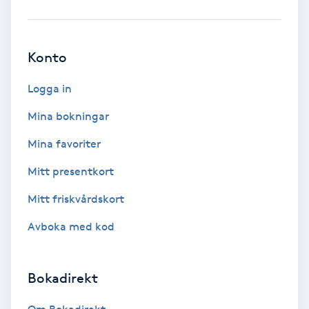
Babylights
Konto
Balayage
Logga in
Bambumassage
Mina bokningar
Barber
Mina favoriter
Mitt presentkort
Barnklippning
Mitt friskvårdskort
BIAB
Avboka med kod
Blowout
Bokadirekt
Bottenfärg