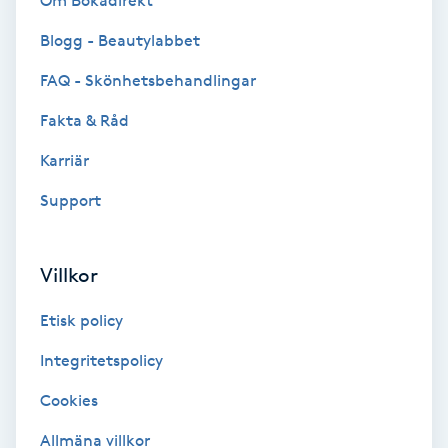
Om Bokadirekt
Brynformning
Blogg - Beautylabbet
FAQ - Skönhetsbehandlingar
Brynfärgning
Fakta & Råd
Brynplockning
Karriär
Support
Bröllopsuppsättning
C
Villkor
Celluliter
Etisk policy
Coachning
Integritetspolicy
Color correction
Cookies
Allmäna villkor