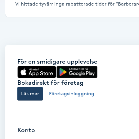
Vi hittade tyvärr inga rabatterade tider för "Barberare,
Alternativmedicin
Andningsmassage
Ansiktslyft utan kirurgi
Aromamassage
För en smidigare upplevelse
Ashtanga Yoga
Bokadirekt för företag
Ayurveda
Läs mer
Företagsinloggning
Ayurvedisk Massage
Ansiktsbehandling djuprengörande
Konto
B