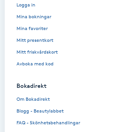
Logga in
Babylights
Mina bokningar
Mina favoriter
Balayage
Mitt presentkort
Bambumassage
Mitt friskvårdskort
Barber
Avboka med kod
Barnklippning
Bokadirekt
BIAB
Om Bokadirekt
Blogg - Beautylabbet
Blowout
FAQ - Skönhetsbehandlingar
Bottenfärg