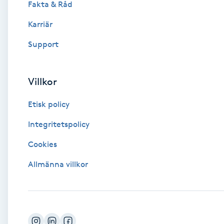
Fakta & Råd
Brynformning
Karriär
Support
Brynfärgning
Brynplockning
Villkor
Etisk policy
Bröllopsuppsättning
C
Integritetspolicy
Cookies
Celluliter
Allmänna villkor
Coachning
Color correction