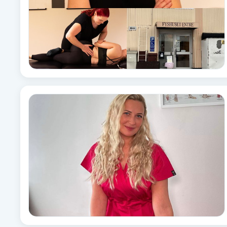
Fransk manikyr
Fransrengöring
Frekvensterapi
Friskvård
Friskvårdsmassage
Frisör
Funktionsanalys
Färgning