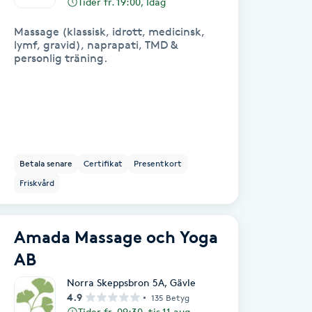
Tider fr. 19:00, Idag
Massage (klassisk, idrott, medicinsk,
lymf, gravid), naprapati, TMD &
personlig träning.
Betala senare
Certifikat
Presentkort
Friskvård
Amada Massage och Yoga
AB
Norra Skeppsbron 5A
,
Gävle
4.9
135 Betyg
Tider fr. 09:30, tis 11 aug.