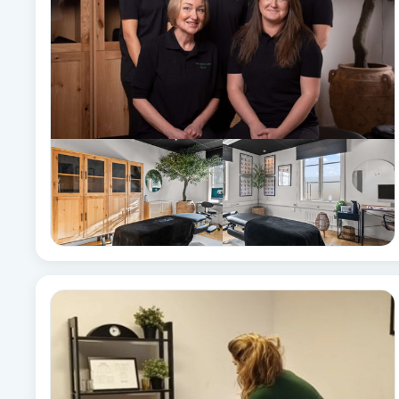
Brynformning
Brynfärgning
Brynplockning
Bröllopsuppsättning
C
Celluliter
Coachning
Color correction