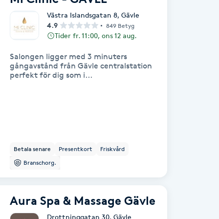
Västra Islandsgatan 8
,
Gävle
4.9
849 Betyg
Tider fr. 11:00, ons 12 aug.
Salongen ligger med 3 minuters
gångavstånd från Gävle centralstation
perfekt för dig som i...
Betala senare
Presentkort
Friskvård
Branschorg.
Aura Spa & Massage Gävle
Drottninggatan 30
,
Gävle