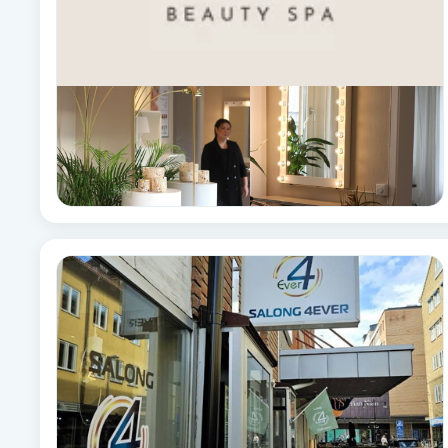
Eyeliner-tatuering
F
Face framing
Faceliftmassage
Fet hårbotten
Fettreducering
Fibromassage
Fillers
Fotmassage