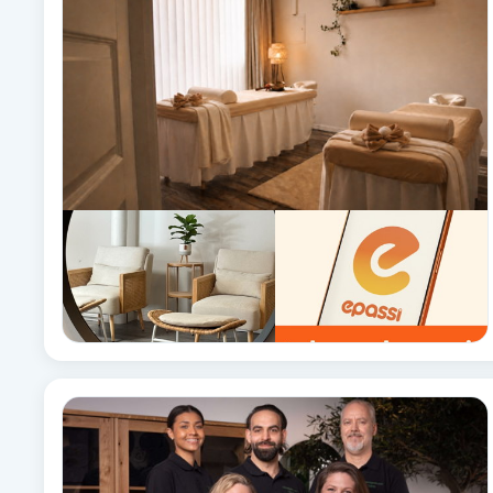
Babylights
Balayage
Bambumassage
Barber
Barnklippning
BIAB
Blowout
Bottenfärg