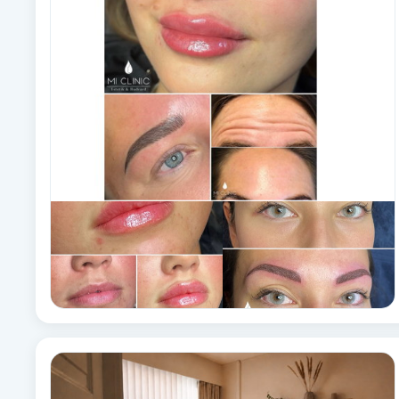
Alternativmedicin
Andningsmassage
Ansiktslyft utan kirurgi
Aromamassage
Ashtanga Yoga
Ayurveda
Ayurvedisk Massage
Ansiktsbehandling djuprengörande
B