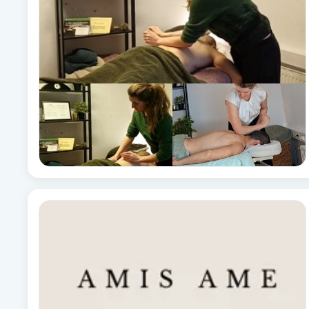
Cryoterapi
D
Damklippning
Dermapen
Diamantslipning
E
Enzympeeling
Extensions
Extensions borttagning