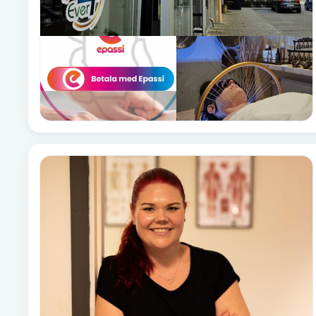
Fotsvamp
Fotvård
Fransar
Fransborttagning
Fransfärgning
Fransförlängning
Fransförlängning Megavolym
Fransförlängning Volym