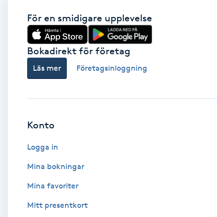
För en smidigare upplevelse
Babylights
Balayage
Bokadirekt för företag
Läs mer
Företagsinloggning
Bambumassage
Barber
Konto
Barnklippning
Logga in
BIAB
Mina bokningar
Blowout
Mina favoriter
Mitt presentkort
Bottenfärg