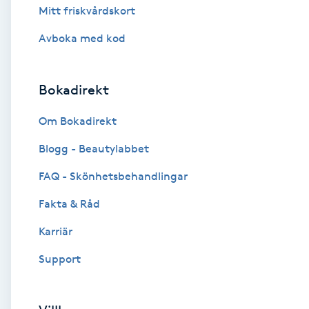
Mitt friskvårdskort
Brynformning
Avboka med kod
Brynfärgning
Bokadirekt
Brynplockning
Om Bokadirekt
Bröllopsuppsättning
Blogg - Beautylabbet
C
FAQ - Skönhetsbehandlingar
Celluliter
Fakta & Råd
Karriär
Coachning
Support
Color correction