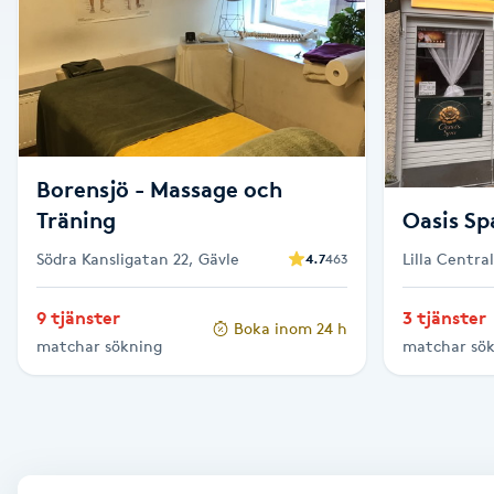
Alternativmedicin
Andningsmassage
Ansiktslyft utan kirurgi
Borensjö - Massage och
Aromamassage
Träning
Oasis Sp
Södra Kansligatan 22, Gävle
Lilla Centra
4.7
463
Ashtanga Yoga
9 tjänster
3 tjänster
Boka inom 24 h
Ayurveda
matchar sökning
matchar sö
Ayurvedisk Massage
Ansiktsbehandling djuprengörande
B