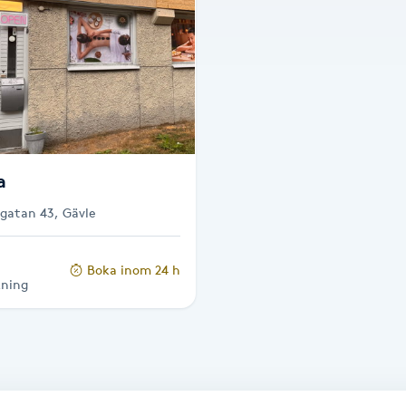
a
lgatan 43, Gävle
Boka inom 24 h
kning