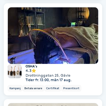
Extensions borttagning
Eyeliner-tatuering
F
Face framing
Faceliftmassage
Fet hårbotten
OSHA's
4.3
Fettreducering
Drottninggatan 25
,
Gävle
Tider fr. 13:00, mån 17 aug.
Fibromassage
Kampanj
Betala senare
Certifikat
Presentkort
Fillers