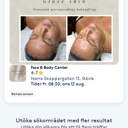
Fotmassage
Fotsvamp
Fotvård
Fransar
Face & Body Center
Fransborttagning
4.7
Norra Skeppargatan 13
,
Gävle
Tider fr. 08:30, ons 12 aug.
Fransfärgning
Betala senare
Fransförlängning
Utöka sökområdet med fler resultat
Fransförlängning Megavolym
Utöka din sökarea för att få flera träffar