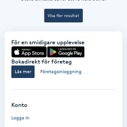
Fransförlängning Volym
Visa fler resultat
Fransk manikyr
Fransrengöring
För en smidigare upplevelse
Frekvensterapi
Bokadirekt för företag
Friskvård
Läs mer
Företagsinloggning
Friskvårdsmassage
Frisör
Konto
Logga in
Funktionsanalys