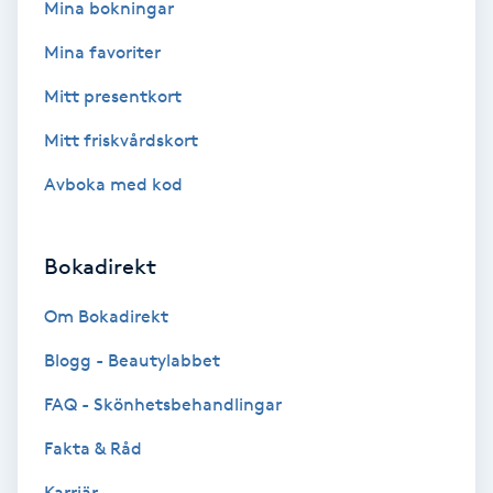
Mina bokningar
Färgning
Mina favoriter
Föning
Mitt presentkort
G
Mitt friskvårdskort
Gel naglar
Avboka med kod
Gelenaglar
Bokadirekt
Gellack
Om Bokadirekt
Blogg - Beautylabbet
Gellack med förstärkning
FAQ - Skönhetsbehandlingar
Gravidmassage
Fakta & Råd
Gravidyoga
Karriär