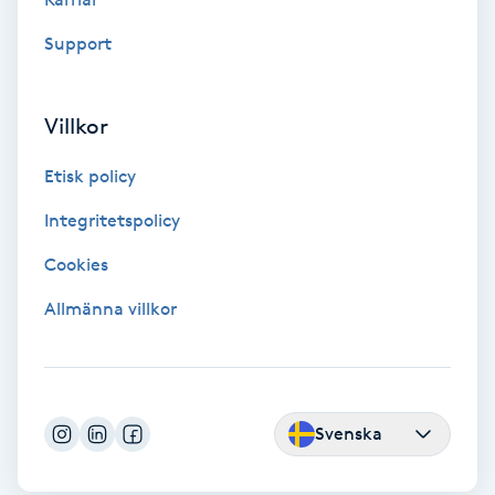
Support
Gruppträning
Gua Sha-massage
Villkor
H
Etisk policy
Hatha Yoga
Integritetspolicy
Cookies
Headspa
Allmänna villkor
Healing
Herrklippning
Svenska
HIFU