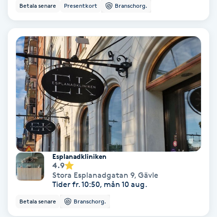
Color correction
Betala senare
Presentkort
Branschorg.
Cryoterapi
D
Damklippning
Dermapen
Diamantslipning
E
Esplanadkliniken
Enzympeeling
4.9
Stora Esplanadgatan 9
,
Gävle
Tider fr. 10:50, mån 10 aug.
Extensions
Betala senare
Branschorg.