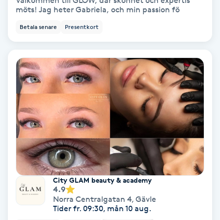
Välkommen till GLOW, där skönhet och expertis
möts! Jag heter Gabriela, och min passion fö
Bottenfärg
Betala senare
Presentkort
Brynformning
Brynfärgning
Brynplockning
Bröllopsuppsättning
C
Celluliter
City GLAM beauty & academy
4.9
Coachning
Norra Centralgatan 4
,
Gävle
Tider fr. 09:30, mån 10 aug.