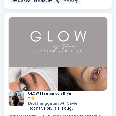
Betala senare
Presentkort
Branschorg.
Ansiktsbehandling djuprengörande
B
Babylights
Balayage
Bambumassage
Barber
Barnklippning
GLOW | Fransar och Bryn
5
BIAB
Drottninggatan 34
,
Gävle
Tider fr. 11:45, tis 11 aug.
Blowout