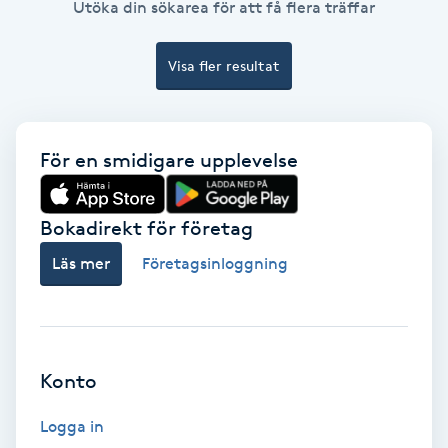
Utöka din sökarea för att få flera träffar
Ansiktsbehandling djuprengörande
B
Visa fler resultat
Babylights
Balayage
För en smidigare upplevelse
Bambumassage
Bokadirekt för företag
Läs mer
Företagsinloggning
Barber
Barnklippning
Konto
BIAB
Logga in
Blowout