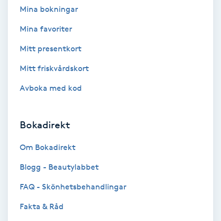
Mina bokningar
Bottenfärg
Mina favoriter
Mitt presentkort
Brynformning
Mitt friskvårdskort
Brynfärgning
Avboka med kod
Brynplockning
Bokadirekt
Bröllopsuppsättning
Om Bokadirekt
C
Blogg - Beautylabbet
Celluliter
FAQ - Skönhetsbehandlingar
Coachning
Fakta & Råd