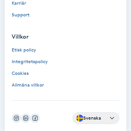
Karriär
Color correction
Support
Cryoterapi
D
Villkor
Damklippning
Etisk policy
Dermapen
Integritetspolicy
Cookies
Diamantslipning
Allmäna villkor
E
Enzympeeling
Extensions
Svenska