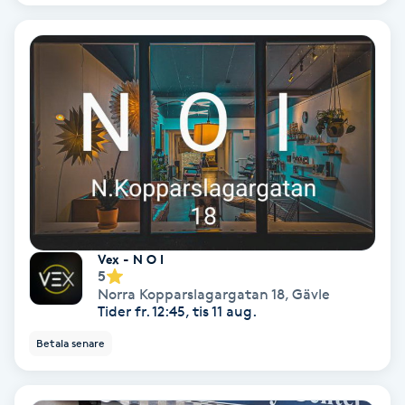
Osteopati
P
Paraffinbehandling
Pedikyr
Pensionärklippning
Permanent
Vex - N O I
5
Permanent hårborttagning
Norra Kopparslagargatan 18
,
Gävle
Tider fr. 12:45, tis 11 aug.
Permanent ögonbrynsmakeup
Betala senare
Personal shopper