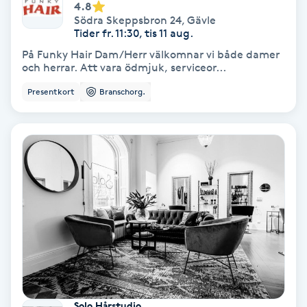
4.8
Fransförlängning Volym
Södra Skeppsbron 24
,
Gävle
Tider fr. 11:30, tis 11 aug.
På Funky Hair Dam/Herr välkomnar vi både damer
Fransk manikyr
och herrar. Att vara ödmjuk, serviceor...
Presentkort
Branschorg.
Fransrengöring
Frekvensterapi
Friskvård
Friskvårdsmassage
Frisör
Funktionsanalys
Solo Hårstudio