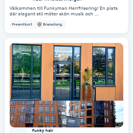
Fotmassage
Välkommen till Funkyman Herrfrisering! En plats
där elegant stil möter skön musik och ...
Fotsvamp
Presentkort
Branschorg.
Fotvård
Fransar
Fransborttagning
Fransfärgning
Fransförlängning
Fransförlängning Megavolym
funky hair