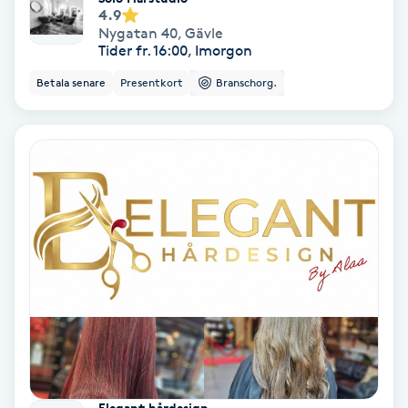
4.9
Färgning
Nygatan 40
,
Gävle
Tider fr. 16:00, Imorgon
Föning
Betala senare
Presentkort
Branschorg.
G
Gel naglar
Gelenaglar
Gellack
Gellack med förstärkning
Gravidmassage
Gravidyoga
Elegant hårdesign