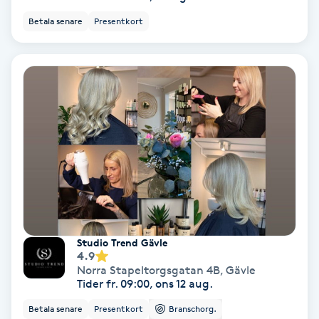
Lymfmassage
Betala senare
Presentkort
Läpptatuering
M
Makeup
Manikyr & Pedikyr
Massage
Medial vägledning
Studio Trend Gävle
4.9
Medicinsk massage
Norra Stapeltorgsgatan 4B
,
Gävle
Tider fr. 09:00, ons 12 aug.
Meditation
Betala senare
Presentkort
Branschorg.