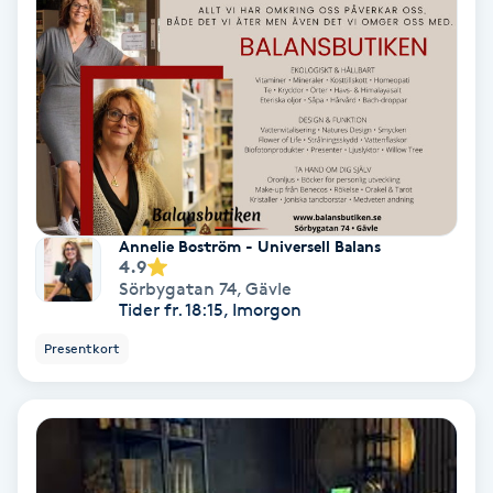
Regndroppsmassage
Reiki
Reikihealing
Reiki massage
Annelie Boström - Universell Balans
Restorative Yoga
4.9
Sörbygatan 74
,
Gävle
Tider fr. 18:15, Imorgon
Rosacea
Presentkort
Rosenmetoden
Ryggmassage
S