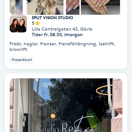
IPL
SPLIT VISION STUDIO
5
Lilla Centralgatan 43
,
Gävle
IPL hårborttagning
Tider fr. 08:30, Imorgon
Frisör, naglar, fransar, fransförlängning, lashlift,
IR-massage
browlift
J
Presentkort
Japansk massage
K
K18
Katun fransar
Kemisk peeling