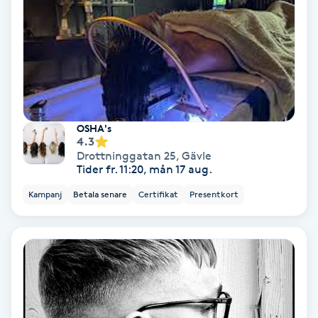
Samtalsterapi
Senioryoga
Shiatsu
OSHA's
4.3
Singelfransar
Drottninggatan 25
,
Gävle
Tider fr. 11:20, mån 17 aug.
Sjukgymnastik
Kampanj
Betala senare
Certifikat
Presentkort
Skalpmassage
Skinbooster
Sklerosering