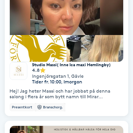
PRP (Platelet Rich Plasma)
PRX-T33
Psoriasis
PT
Studio Massi( Inne Ica maxi Hemlingby)
4.8
R
Ingenjörsgatan 1
,
Gävle
Tider fr. 10:00, Imorgon
Radiofrekvens
Hej! Jag heter Massi och har jobbat på denna
salong i flera år som bytt namn till Mirar...
Rakning
Presentkort
Branschorg.
Reflexologi