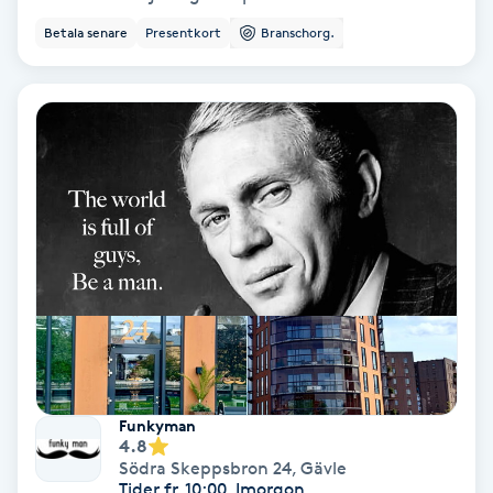
Extensions borttagning
Betala senare
Presentkort
Branschorg.
Eyeliner-tatuering
F
Face framing
Faceliftmassage
Fet hårbotten
Fettreducering
Fibromassage
Funkyman
4.8
Fillers
Södra Skeppsbron 24
,
Gävle
Tider fr. 10:00, Imorgon