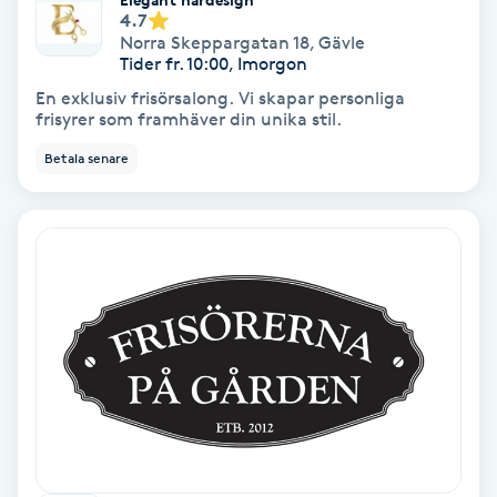
4.7
Norra Skeppargatan 18
,
Gävle
Gruppträning
Tider fr. 10:00, Imorgon
En exklusiv frisörsalong. Vi skapar personliga
frisyrer som framhäver din unika stil.
Gua Sha-massage
H
Betala senare
Hatha Yoga
Headspa
Healing
Herrklippning
HIFU