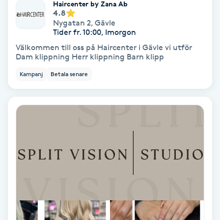
Haircenter by Zana Ab
Hypnos
4.8
Nygatan 2
,
Gävle
Tider fr. 10:00, Imorgon
Hårborttagning
Välkommen till oss på Haircenter i Gävle vi utför
Dam klippning Herr klippning Barn klipp
Hårbottenbehandling
Kampanj
Betala senare
Hårförlängning
Hårvård
Hälsa
Hälsprickor
I
Idrottsmassage