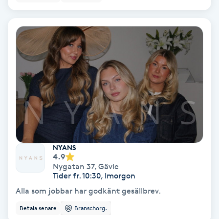
Bottenfärg
Brynformning
Brynfärgning
Brynplockning
Bröllopsuppsättning
C
NYANS
4.9
Nygatan 37
,
Gävle
Celluliter
Tider fr. 10:30, Imorgon
Alla som jobbar har godkänt gesällbrev.
Coachning
Betala senare
Branschorg.