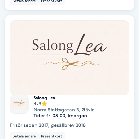
Betala senare
Presentkort
Ansiktsbehandling djuprengörande
B
Babylights
Balayage
Bambumassage
Barber
Salong Lea
Barnklippning
4.9
Norra Slottsgatan 3
,
Gävle
Tider fr. 08:00, Imorgon
BIAB
Frisör sedan 2017, gesällbrev 2018
Blowout
Betala senare
Presentkort