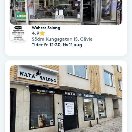
Spa
Spa manikyr & pedikyr
Wahras Salong
4.9
Södra Kungsgatan 15
,
Gävle
Spa-manikyr
Tider fr. 12:30, tis 11 aug.
Spa-pedikyr
Spraytan
Stylist
Sugaring
Svensk massage