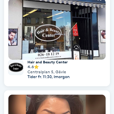
Personlig tränare
Picolaser
Piercing
Pigmentbehandling
Hair and Beauty Center
4.6
Pigmentfläckar
Centralplan 5
,
Gävle
Tider fr. 11:30, Imorgon
Plastikkirurgi
Powder brows
Power Yoga