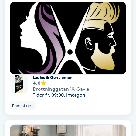
Nagelförlängning akryl
Nagelförlängning gelé
Nagelförlängning glasfiber
Nagelförlängning silke
Ladies & Gentlemen
4.6
Nagelförstärkning
Drottninggatan 19
,
Gävle
Tider fr. 09:00, Imorgon
Nagelklippning
Presentkort
Nagelsvamp
Nageltrång