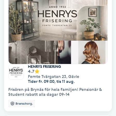
Nagelvård
Naglar borttagning
Naglar reparation
Naprapati
HENRYS FRISERING
4.7
Navelpiercing
Femte Tvärgatan 23
,
Gävle
Tider fr. 09:00, tis 11 aug.
NBE-massage
Frisören på Brynäs för hela familjen! Pensionär &
Student rabatt alla dagar 09-14
Ny frisyr
Branschorg.
O