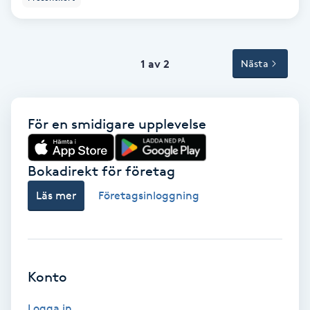
Tvätt & Fön
V
Vaccination
1 av 2
Nästa
Vampyrbehandling
För en smidigare upplevelse
Vaxning
Bokadirekt för företag
Vaxning brasiliansk
Läs mer
Företagsinloggning
Veterinär
Vibrationsmassage
Konto
Vinyasa Yoga
Logga in