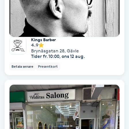
Skoinlägg
Skägg
Kings Barber
Skäggfärgning
4.9
Brynäsgatan 28
,
Gävle
Tider fr. 10:00, ons 12 aug.
Skäggklippning
Betala senare
Presentkort
Skäggtrimmning
Skönhet
Slingor
Sockring