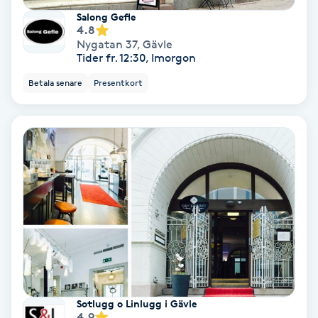
Salong Gefle
Koppningsmassage
4.8
Nygatan 37
,
Gävle
Tider fr. 12:30, Imorgon
Kosmetisk tatuering
Betala senare
Presentkort
Kostrådgivning
Kroppsinpackning
Kroppspeeling
Käkledsbehandling
Kärlbehandling
L
Sotlugg o Linlugg i Gävle
4.9