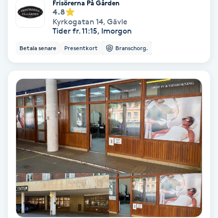
Frisörerna På Gården
Hollywood Peel
4.8
Kyrkogatan 14
,
Gävle
Tider fr. 11:15, Imorgon
Hot Stone Massage
Betala senare
Presentkort
Branschorg.
Hot yoga
Hudföryngring
Huduppstramning
Hudvård
Hyaluronsyra
Hyperhidros