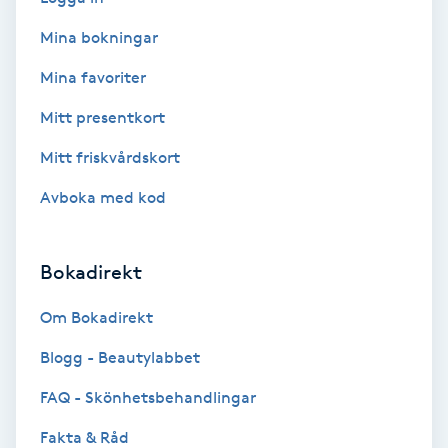
Volymfransar
Mina bokningar
Mina favoriter
Vårtor
Y
Mitt presentkort
Mitt friskvårdskort
Yin Yoga
Avboka med kod
Yoga
Bokadirekt
Yoga Nidra
Om Bokadirekt
Yogamassage
Blogg - Beautylabbet
Z
FAQ - Skönhetsbehandlingar
Zonterapi
Fakta & Råd