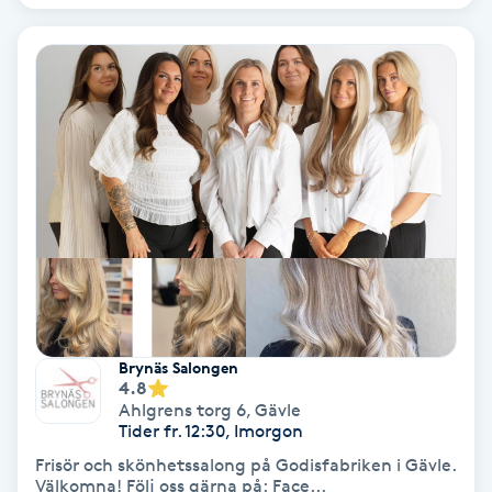
Color correction
Cryoterapi
D
Damklippning
Dermapen
Diamantslipning
E
Brynäs Salongen
Enzympeeling
4.8
Ahlgrens torg 6
,
Gävle
Tider fr. 12:30, Imorgon
Extensions
Frisör och skönhetssalong på Godisfabriken i Gävle.
Välkomna! Följ oss gärna på: Face...