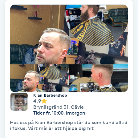
Olaplex
Olaplexbehandling
Ombre
Ombre brows
Ombre naglar
Optiker
Kian Barbershop
4.9
Brynäsgränd 31
,
Gävle
Ortobionomi
Tider fr. 10:00, Imorgon
Hos oss på Kian Barbershop står du som kund alltid
Ortopedi
i fokus. Vårt mål är att hjälpa dig hit