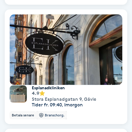
Medium
Megavolymfransar
Melasma
Mesoterapi
MicroPen
Esplanadkliniken
Microshading
4.9
Stora Esplanadgatan 9
,
Gävle
Tider fr. 09:40, Imorgon
Mixfransar
Betala senare
Branschorg.
N
Nagelförlängning