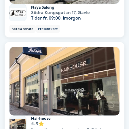
Naya Salong
Svettbehandling
Södra Kungsgatan 17
,
Gävle
Tider fr. 09:00, Imorgon
T
Betala senare
Presentkort
Tuina-massage
Taktil massage
Tandblekning
Tandläkare
Tatuering
Tatueringsborttagning
Hairhouse
4.9