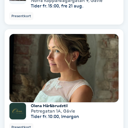
Norra Kopparslagargatan 9
,
Gävle
Terapi
Tider fr. 15:00, fre 21 aug.
Presentkort
Thaimassage
Toning
Torr hårbotten
Torrborstning
Triggerpunktsmassage
Trådning
Olena Hår&brudstil
Petregatan 1A
,
Gävle
Träning
Tider fr. 10:00, Imorgon
Presentkort