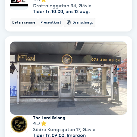
Laserbehandling
Drottninggatan 34
,
Gävle
Tider fr. 10:00, ons 12 aug.
Lashlift Keratin
Betala senare
Presentkort
Branschorg.
LED-ljusterapi
Liktornar
LPG
LPG-behandling
LPG-massage
The Lord Salong
Luggklippning
4.7
Södra Kungsgatan 17
,
Gävle
Tider fr. 09:00, Imorgon