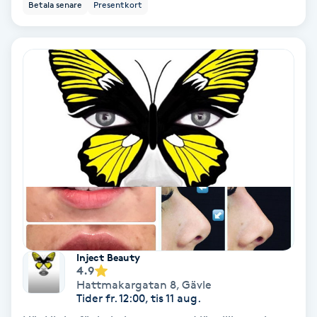
Lymfmassage
Betala senare
Presentkort
Läpptatuering
M
Makeup
Manikyr & Pedikyr
Massage
Medial vägledning
Medicinsk massage
Inject Beauty
4.9
Hattmakargatan 8
,
Gävle
Meditation
Tider fr. 12:00, tis 11 aug.