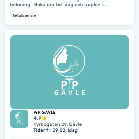
Laserbehandling
belöning” Boka din tid idag och upplev s...
Betala senare
Lashlift Keratin
LED-ljusterapi
Liktornar
LPG
LPG-behandling
LPG-massage
PrP GÄVLE
4.9
Luggklippning
Kyrkogatan 29
,
Gävle
Tider fr. 09:00, Idag