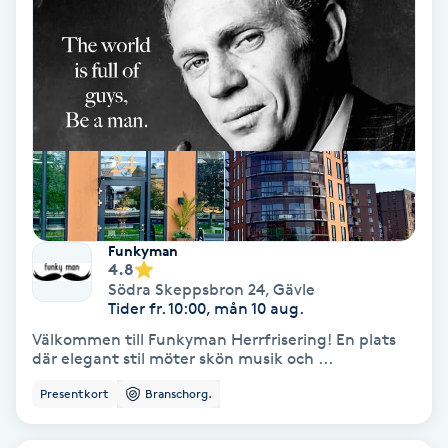
IPL
IPL hårborttagning
IR-massage
J
Japansk massage
Funkyman
K
4.8
Södra Skeppsbron 24
,
Gävle
Tider fr. 10:00, mån 10 aug.
K18
Välkommen till Funkyman Herrfrisering! En plats
där elegant stil möter skön musik och ...
Katun fransar
Presentkort
Branschorg.
Kemisk peeling