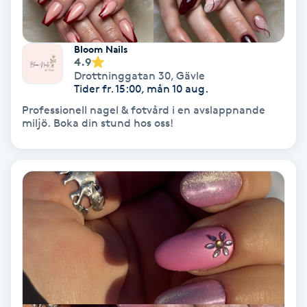
Olaplex
Bloom Nails
Olaplexbehandling
4.9
Drottninggatan 30
,
Gävle
Tider fr. 15:00, mån 10 aug.
Ombre
Professionell nagel & fotvård i en avslappnande
miljö. Boka din stund hos oss!
Ombre brows
Ombre naglar
Optiker
Ortobionomi
Ortopedi