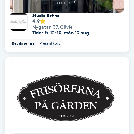
Svettbehandling
Studio Refine
T
4.9
Nygatan 37
,
Gävle
Tider fr. 12:40, mån 10 aug.
Tuina-massage
Betala senare
Presentkort
Taktil massage
Tandblekning
Tandläkare
Tatuering
Tatueringsborttagning