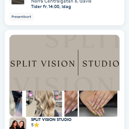
Norra Centralgatan 6
,
Gävle
Tvätt & Fön
Tider fr. 14:00, Idag
V
Presentkort
Vaccination
Vampyrbehandling
Vaxning
Vaxning brasiliansk
Veterinär
Vibrationsmassage
SPLIT VISION STUDIO
Vinyasa Yoga
5