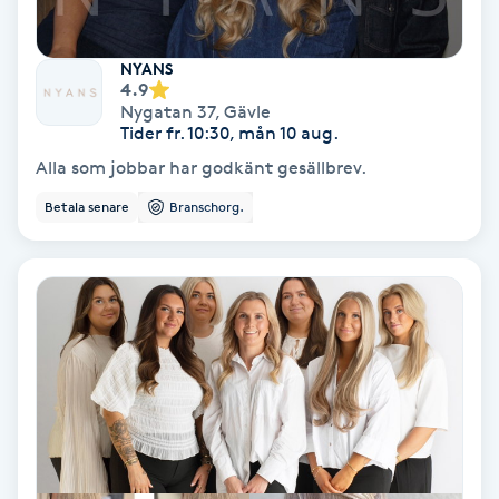
Färgning
NYANS
4.9
Föning
Nygatan 37
,
Gävle
G
Tider fr. 10:30, mån 10 aug.
Alla som jobbar har godkänt gesällbrev.
Gel naglar
Betala senare
Branschorg.
Gelenaglar
Gellack
Gellack med förstärkning
Gravidmassage
Gravidyoga