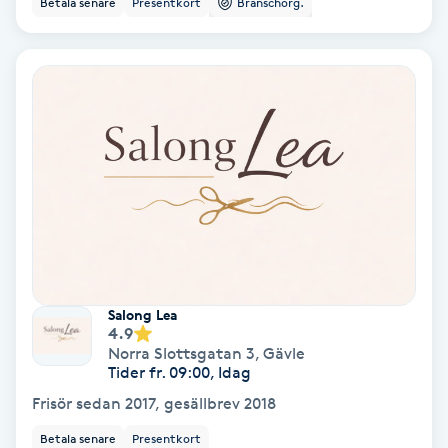
Betala senare
Presentkort
Branschorg.
Ansiktsbehandling djuprengörande
B
Babylights
Balayage
Bambumassage
Barber
Salong Lea
Barnklippning
4.9
Norra Slottsgatan 3
,
Gävle
Tider fr. 09:00, Idag
BIAB
Frisör sedan 2017, gesällbrev 2018
Blowout
Betala senare
Presentkort