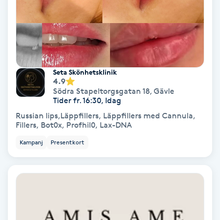
Hollywood Peel
Hot Stone Massage
Hot yoga
Seta Skönhetsklinik
4.9
Södra Stapeltorgsgatan 18
,
Gävle
Hudföryngring
Tider fr. 16:30, Idag
Russian lips,Läppfillers, Läppfillers med Cannula,
Huduppstramning
Fillers, Bot0x, Profhil0, Lax-DNA
Kampanj
Presentkort
Hudvård
Hyaluronsyra
Hyperhidros