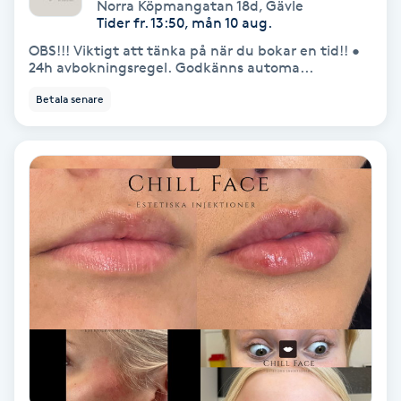
Norra Köpmangatan 18d
,
Gävle
Tider fr. 13:50, mån 10 aug.
Nagelförlängning akryl
OBS!!! Viktigt att tänka på när du bokar en tid!! •
24h avbokningsregel. Godkänns automa...
Nagelförlängning gelé
Betala senare
Nagelförlängning glasfiber
Nagelförlängning silke
Nagelförstärkning
Nagelklippning
Nagelsvamp
Nageltrång