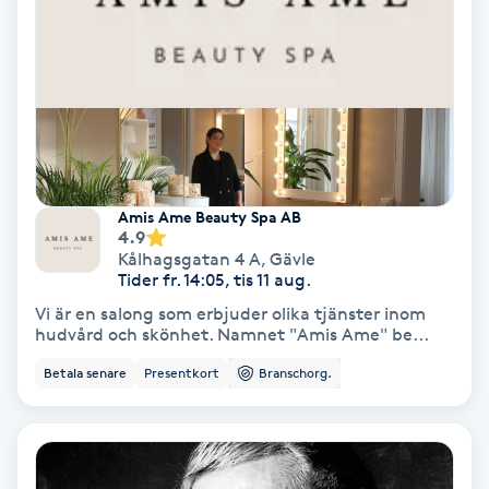
Hypnos
Hårborttagning
Hårbottenbehandling
Hårförlängning
Amis Ame Beauty Spa AB
4.9
Kålhagsgatan 4 A
,
Gävle
Hårvård
Tider fr. 14:05, tis 11 aug.
Vi är en salong som erbjuder olika tjänster inom
Hälsa
hudvård och skönhet. Namnet "Amis Ame" be...
Betala senare
Presentkort
Branschorg.
Hälsprickor
I
Idrottsmassage