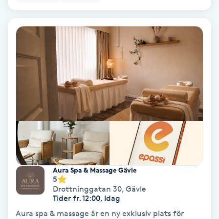
Bottenfärg
Brynformning
Brynfärgning
Brynplockning
Bröllopsuppsättning
C
Celluliter
Aura Spa & Massage Gävle
5
Drottninggatan 30
,
Gävle
Coachning
Tider fr. 12:00, Idag
Aura spa & massage är en ny exklusiv plats för