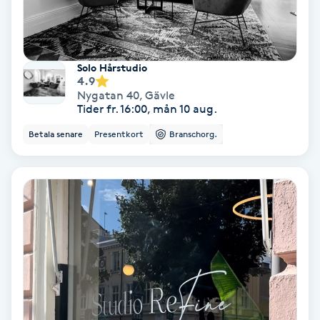
Spa
Spa manikyr & pedikyr
Solo Hårstudio
4.9
Nygatan 40
,
Gävle
Spa-manikyr
Tider fr. 16:00, mån 10 aug.
Betala senare
Presentkort
Branschorg.
Spa-pedikyr
Spraytan
Stylist
Sugaring
Svensk massage