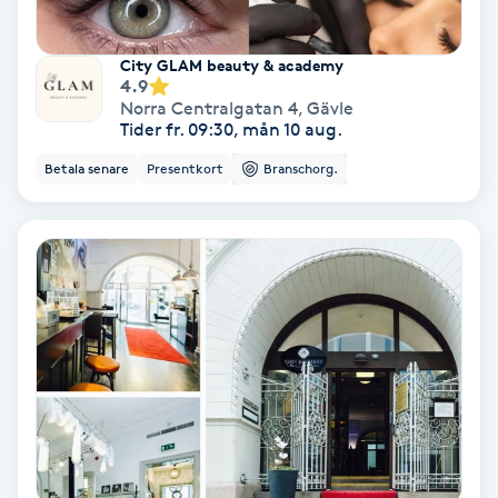
PRP (Platelet Rich Plasma)
City GLAM beauty & academy
4.9
Norra Centralgatan 4
,
Gävle
PRX-T33
Tider fr. 09:30, mån 10 aug.
Betala senare
Presentkort
Branschorg.
Psoriasis
PT
R
Radiofrekvens
Rakning
Reflexologi