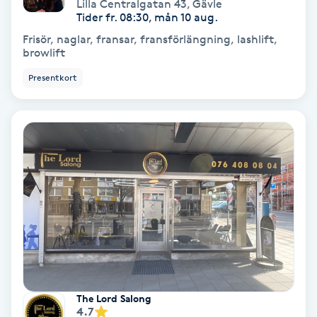
Lilla Centralgatan 43
,
Gävle
Tider fr. 08:30, mån 10 aug.
Volymfransar
Frisör, naglar, fransar, fransförlängning, lashlift,
browlift
Vårtor
Presentkort
Y
Yin Yoga
Yoga
Yoga Nidra
Yogamassage
Z
Zonterapi
The Lord Salong
4.7