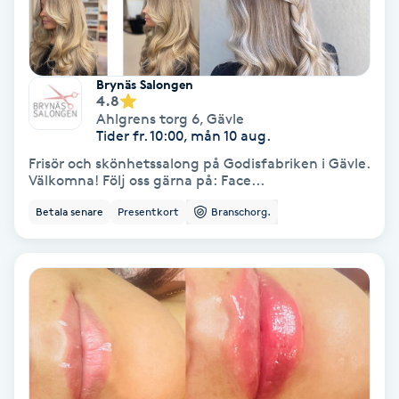
Gruppträning
Brynäs Salongen
Gua Sha-massage
4.8
Ahlgrens torg 6
,
Gävle
H
Tider fr. 10:00, mån 10 aug.
Frisör och skönhetssalong på Godisfabriken i Gävle.
Hatha Yoga
Välkomna! Följ oss gärna på: Face...
Betala senare
Presentkort
Branschorg.
Headspa
Healing
Herrklippning
HIFU