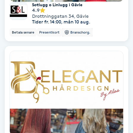
Regndroppsmassage
Sotlugg o Linlugg i Gävle
4.9
Drottninggatan 34
,
Gävle
Reiki
Tider fr. 14:00, mån 10 aug.
Betala senare
Presentkort
Branschorg.
Reikihealing
Reiki massage
Restorative Yoga
Rosacea
Rosenmetoden
Ryggmassage
S