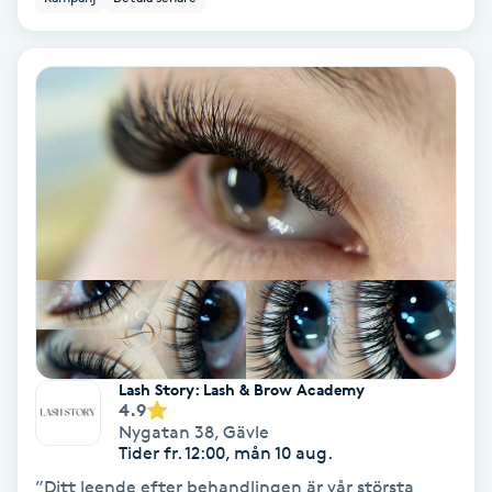
Koppningsmassage
Kosmetisk tatuering
Kostrådgivning
Kroppsinpackning
Kroppspeeling
Käkledsbehandling
Lash Story: Lash & Brow Academy
Kärlbehandling
4.9
Nygatan 38
,
Gävle
L
Tider fr. 12:00, mån 10 aug.
”Ditt leende efter behandlingen är vår största