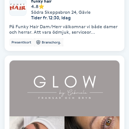
funky hair
4.8
Fotmassage
Södra Skeppsbron 24
,
Gävle
Tider fr. 12:30, Idag
Fotsvamp
På Funky Hair Dam/Herr välkomnar vi både damer
och herrar. Att vara ödmjuk, serviceor...
Fotvård
Presentkort
Branschorg.
Fransar
Fransborttagning
Fransfärgning
Fransförlängning
Fransförlängning Megavolym