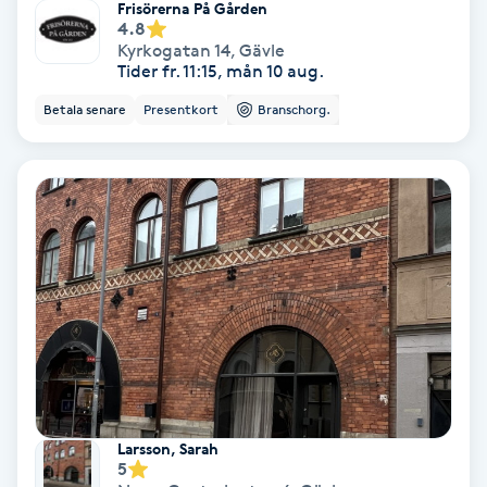
Terapi
Frisörerna På Gården
4.8
Kyrkogatan 14
,
Gävle
Thaimassage
Tider fr. 11:15, mån 10 aug.
Betala senare
Presentkort
Branschorg.
Toning
Torr hårbotten
Torrborstning
Triggerpunktsmassage
Trådning
Träning
Larsson, Sarah
5