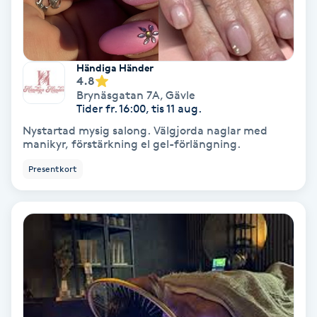
Osteopati
P
Händiga Händer
Paraffinbehandling
4.8
Brynäsgatan 7A
,
Gävle
Tider fr. 16:00, tis 11 aug.
Pedikyr
Nystartad mysig salong. Välgjorda naglar med
manikyr, förstärkning el gel-förlängning.
Pensionärklippning
Presentkort
Permanent
Permanent hårborttagning
Permanent ögonbrynsmakeup
Personal shopper