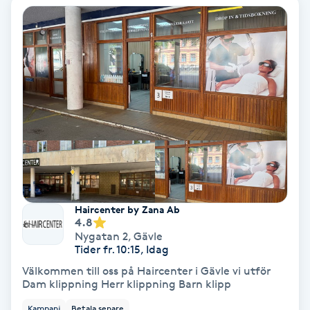
Keratinbehandling
Kinesiologi
Kinesisk medicin
Kiropraktik
Klangmassage
Haircenter by Zana Ab
Klippning
4.8
Nygatan 2
,
Gävle
Tider fr. 10:15, Idag
Klippning & Slingor
Välkommen till oss på Haircenter i Gävle vi utför
Dam klippning Herr klippning Barn klipp
Klippning ungdom
Kampanj
Betala senare