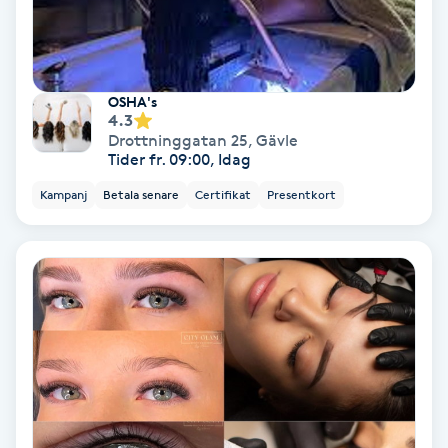
Personlig tränare
Picolaser
OSHA's
4.3
Drottninggatan 25
,
Gävle
Piercing
Tider fr. 09:00, Idag
Kampanj
Betala senare
Certifikat
Presentkort
Pigmentbehandling
Pigmentfläckar
Plastikkirurgi
Powder brows
Power Yoga