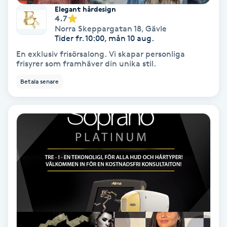
Elegant hårdesign
4.7
Samtalsterapi
Norra Skeppargatan 18
,
Gävle
Tider fr. 10:00, mån 10 aug.
Senioryoga
En exklusiv frisörsalong. Vi skapar personliga
frisyrer som framhäver din unika stil.
Shiatsu
Betala senare
Singelfransar
Sjukgymnastik
Skalpmassage
Skinbooster
Sklerosering