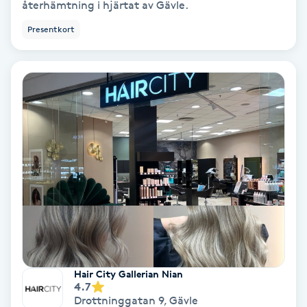
återhämtning i hjärtat av Gävle.
Color correction
Presentkort
Cryoterapi
D
Damklippning
Dermapen
Diamantslipning
E
Enzympeeling
Extensions
Hair City Gallerian Nian
4.7
Drottninggatan 9
,
Gävle