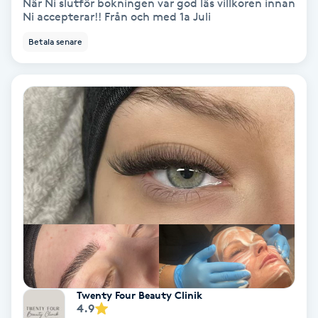
När Ni slutför bokningen var god läs villkoren innan
Ni accepterar!! Från och med 1a Juli
Medium
Betala senare
Megavolymfransar
Melasma
Mesoterapi
MicroPen
Microshading
Mixfransar
N
Twenty Four Beauty Clinik
4.9
Nagelförlängning