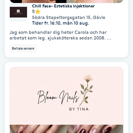
Chill Face- Estetiska injektioner
5
Nagelvård
Södra Stapeltorgsgatan 15
,
Gävle
Tider fr. 16:10, mån 10 aug.
Naglar borttagning
Jag som behandlar dig heter Carola och har
arbetat som leg. sjuksköterska sedan 2008. ...
Naglar reparation
Betala senare
Naprapati
Navelpiercing
NBE-massage
Ny frisyr
O