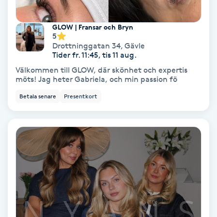
Fransförlängning Volym
GLOW | Fransar och Bryn
5
Fransk manikyr
Drottninggatan 34
,
Gävle
Tider fr. 11:45, tis 11 aug.
Fransrengöring
Välkommen till GLOW, där skönhet och expertis
möts! Jag heter Gabriela, och min passion fö
Frekvensterapi
Betala senare
Presentkort
Friskvård
Friskvårdsmassage
Frisör
Funktionsanalys