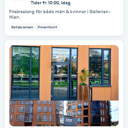
Extensions borttagning
Tider fr. 10:00, Idag
Frisörsalong för både män & kvinnor i Gallerian-
Nian.
Eyeliner-tatuering
F
Betala senare
Presentkort
Face framing
Faceliftmassage
Fet hårbotten
Fettreducering
Fibromassage
Fillers