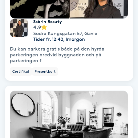
Skoinlägg
Sabrin Beauty
4.9
Skägg
Södra Kungsgatan 57
,
Gävle
Tider fr. 12:40, Imorgon
Skäggfärgning
Du kan parkera gratis både på den hyrda
parkeringen bredvid byggnaden och på
parkeringen f
Skäggklippning
Certifikat
Presentkort
Skäggtrimmning
Skönhet
Slingor
Sockring