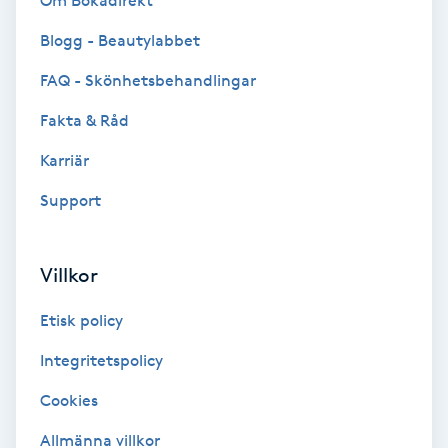
Om Bokadirekt
Brynformning
Blogg - Beautylabbet
FAQ - Skönhetsbehandlingar
Brynfärgning
Fakta & Råd
Brynplockning
Karriär
Support
Bröllopsuppsättning
C
Villkor
Celluliter
Etisk policy
Coachning
Integritetspolicy
Color correction
Cookies
Allmänna villkor