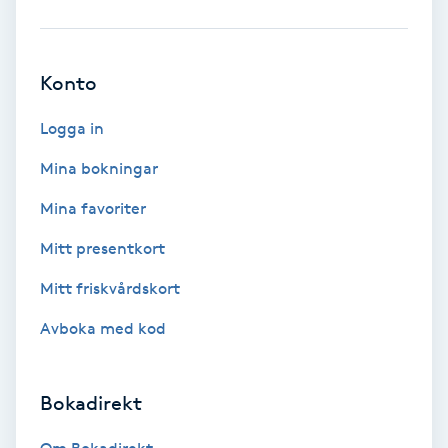
Babylights
Konto
Balayage
Logga in
Bambumassage
Mina bokningar
Barber
Mina favoriter
Mitt presentkort
Barnklippning
Mitt friskvårdskort
BIAB
Avboka med kod
Blowout
Bokadirekt
Bottenfärg