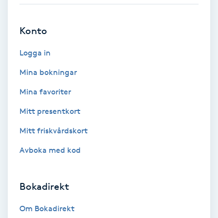
Babylights
Konto
Balayage
Logga in
Bambumassage
Mina bokningar
Mina favoriter
Barber
Mitt presentkort
Barnklippning
Mitt friskvårdskort
Avboka med kod
BIAB
Blowout
Bokadirekt
Bottenfärg
Om Bokadirekt