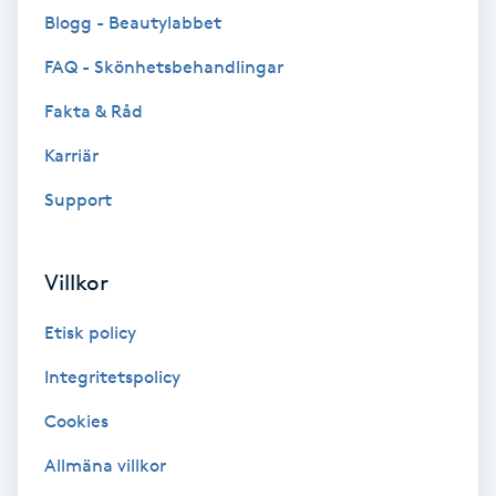
Blogg - Beautylabbet
Brynformning
FAQ - Skönhetsbehandlingar
Brynfärgning
Fakta & Råd
Karriär
Brynplockning
Support
Bröllopsuppsättning
C
Villkor
Celluliter
Etisk policy
Coachning
Integritetspolicy
Cookies
Color correction
Allmäna villkor