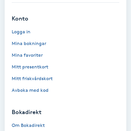
Babylights
Konto
Balayage
Logga in
Bambumassage
Mina bokningar
Mina favoriter
Barber
Mitt presentkort
Barnklippning
Mitt friskvårdskort
Avboka med kod
BIAB
Blowout
Bokadirekt
Bottenfärg
Om Bokadirekt