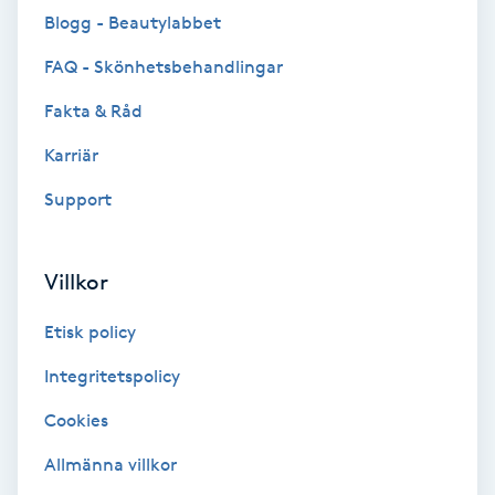
Blogg - Beautylabbet
Brynformning
FAQ - Skönhetsbehandlingar
Brynfärgning
Fakta & Råd
Karriär
Brynplockning
Support
Bröllopsuppsättning
C
Villkor
Celluliter
Etisk policy
Coachning
Integritetspolicy
Cookies
Color correction
Allmänna villkor