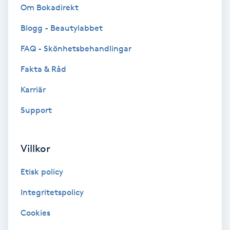
Color correction
Om Bokadirekt
Blogg - Beautylabbet
Cryoterapi
FAQ - Skönhetsbehandlingar
D
Fakta & Råd
Damklippning
Karriär
Dermapen
Support
Diamantslipning
Villkor
E
Etisk policy
Enzympeeling
Integritetspolicy
Extensions
Cookies