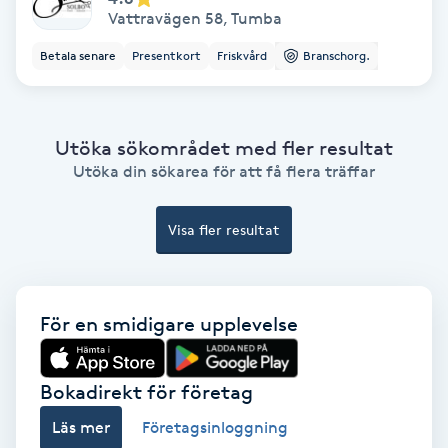
Vattravägen 58
,
Tumba
Ansiktsbehandling djuprengörande
B
Betala senare
Presentkort
Friskvård
Branschorg.
Babylights
Utöka sökområdet med fler resultat
Balayage
Utöka din sökarea för att få flera träffar
Bambumassage
Visa fler resultat
Barber
För en smidigare upplevelse
Barnklippning
BIAB
Bokadirekt för företag
Läs mer
Företagsinloggning
Blowout