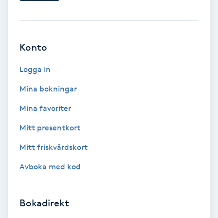
Bottenfärg
Konto
Brynformning
Logga in
Brynfärgning
Mina bokningar
Brynplockning
Mina favoriter
Mitt presentkort
Bröllopsuppsättning
C
Mitt friskvårdskort
Avboka med kod
Celluliter
Coachning
Bokadirekt