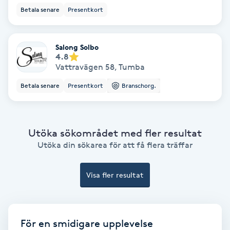
Betala senare
Presentkort
Fransförlängning Volym
Fransk manikyr
Salong Solbo
4.8
Vattravägen 58
,
Tumba
Fransrengöring
Betala senare
Presentkort
Branschorg.
Frekvensterapi
Friskvård
Utöka sökområdet med fler resultat
Utöka din sökarea för att få flera träffar
Friskvårdsmassage
Visa fler resultat
Frisör
Funktionsanalys
För en smidigare upplevelse