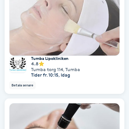
Ansiktsbehandling djuprengörande
B
Babylights
Balayage
Tumba Lipokliniken
Bambumassage
4.8
Tumba torg 114
,
Tumba
Tider fr. 10:15, Idag
Barber
Betala senare
Barnklippning
BIAB
Blowout