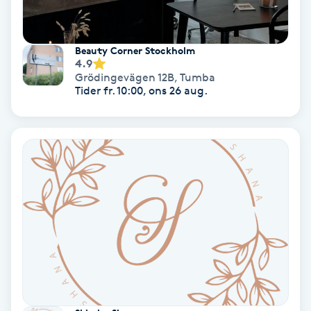
Extensions borttagning
Eyeliner-tatuering
Beauty Corner Stockholm
4.9
F
Grödingevägen 12B
,
Tumba
Tider fr. 10:00, ons 26 aug.
Face framing
Faceliftmassage
Fet hårbotten
Fettreducering
Fibromassage
Fillers