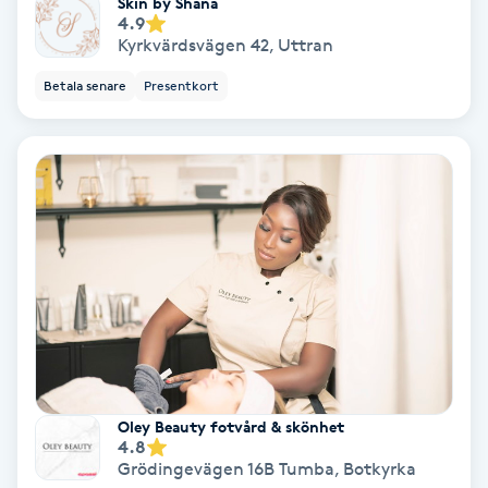
Skin by Shana
4.9
Fotmassage
Kyrkvärdsvägen 42
,
Uttran
Betala senare
Presentkort
Fotsvamp
Fotvård
Fransar
Fransborttagning
Fransfärgning
Fransförlängning
Oley Beauty fotvård & skönhet
4.8
Fransförlängning Megavolym
Grödingevägen 16B Tumba
,
Botkyrka