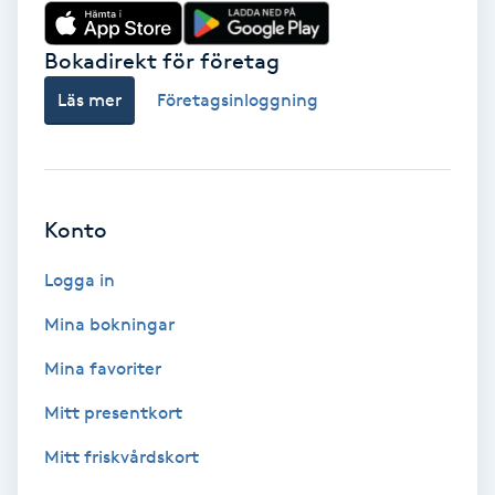
Färgning
Bokadirekt för företag
Föning
Läs mer
Företagsinloggning
G
Gel naglar
Konto
Gelenaglar
Logga in
Gellack
Mina bokningar
Gellack med förstärkning
Mina favoriter
Mitt presentkort
Gravidmassage
Mitt friskvårdskort
Gravidyoga