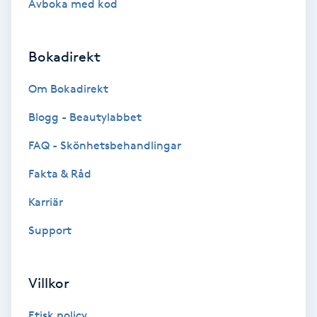
Avboka med kod
Gruppträning
Bokadirekt
Gua Sha-massage
Om Bokadirekt
H
Blogg - Beautylabbet
Hatha Yoga
FAQ - Skönhetsbehandlingar
Headspa
Fakta & Råd
Karriär
Healing
Support
Herrklippning
Villkor
HIFU
Etisk policy