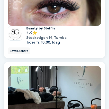
Color correction
Cryoterapi
D
Beauty by Steffiie
4.9
Damklippning
Stockstigen 14
,
Tumba
Tider fr. 10:00, Idag
Dermapen
Betala senare
Diamantslipning
E
Enzympeeling
Extensions