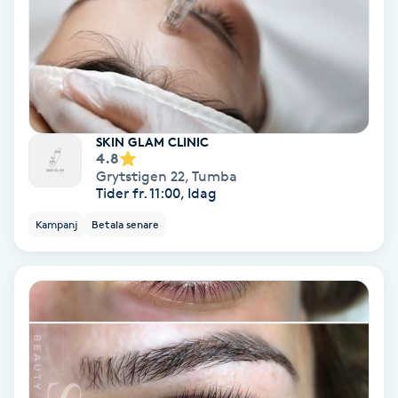
Bottenfärg
Brynformning
Brynfärgning
SKIN GLAM CLINIC
4.8
Grytstigen 22
,
Tumba
Brynplockning
Tider fr. 11:00, Idag
Kampanj
Betala senare
Bröllopsuppsättning
C
Celluliter
Coachning