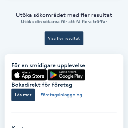
Bottenfärg
Utöka sökområdet med fler resultat
Utöka din sökarea för att få flera träffar
Brynformning
Visa fler resultat
Brynfärgning
Brynplockning
För en smidigare upplevelse
Bröllopsuppsättning
Bokadirekt för företag
C
Läs mer
Företagsinloggning
Celluliter
Coachning