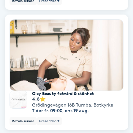
Betala senare
Presentkort
Ansiktsbehandling djuprengörande
B
Babylights
Balayage
Bambumassage
Barber
Oley Beauty fotvård & skönhet
Barnklippning
4.8
Grödingevägen 16B Tumba
,
Botkyrka
Tider fr. 09:00, ons 19 aug.
BIAB
Betala senare
Presentkort
Blowout