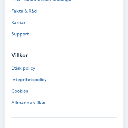
Extensions borttagning
Fakta & Råd
Eyeliner-tatuering
Karriär
F
Support
Face framing
Villkor
Faceliftmassage
Etisk policy
Fet hårbotten
Integritetspolicy
Fettreducering
Cookies
Allmänna villkor
Fibromassage
Fillers