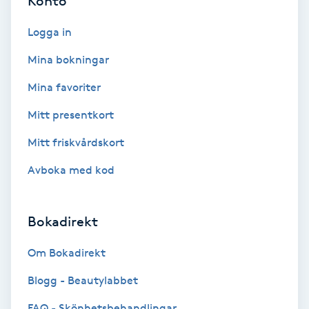
Konto
Color correction
Logga in
Cryoterapi
Mina bokningar
D
Mina favoriter
Damklippning
Mitt presentkort
Dermapen
Mitt friskvårdskort
Avboka med kod
Diamantslipning
E
Bokadirekt
Enzympeeling
Om Bokadirekt
Extensions
Blogg - Beautylabbet
FAQ - Skönhetsbehandlingar