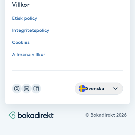
Villkor
Fransförlängning Volym
Etisk policy
Fransk manikyr
Integritetspolicy
Fransrengöring
Cookies
Allmäna villkor
Frekvensterapi
Friskvård
Svenska
Friskvårdsmassage
Frisör
© Bokadirekt
2026
Funktionsanalys