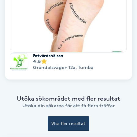
Color correction
Cryoterapi
D
Damklippning
Fotvårdshälsan
4.8
Dermapen
Gröndalsvägen 12a
,
Tumba
Diamantslipning
E
Utöka sökområdet med fler resultat
Enzympeeling
Utöka din sökarea för att få flera träffar
Extensions
Visa fler resultat