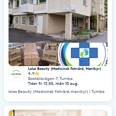
Ansiktsbehandling djuprengörande
B
Babylights
Balayage
Bambumassage
Lolas Beauty (Medicinsk Fotvård, Manikyr)
Barber
4.9
Boställsvägen 7
,
Tumba
Tider fr. 13:55, mån 10 aug.
Barnklippning
lolas Beauty (Medicinsk fotvård,manikyr) i Tumba
BIAB
Blowout