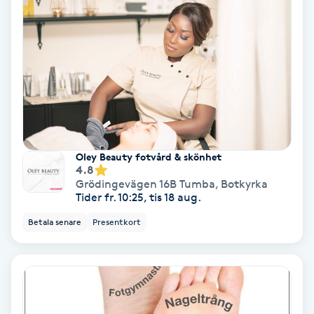
Bottenfärg
Brynformning
Brynfärgning
Brynplockning
Oley Beauty fotvård & skönhet
4.8
Grödingevägen 16B Tumba
,
Botkyrka
Bröllopsuppsättning
Tider fr. 10:25, tis 18 aug.
C
Betala senare
Presentkort
Celluliter
Coachning