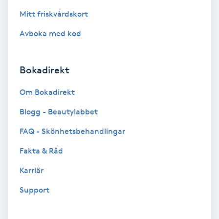
Fotmassage
Mitt friskvårdskort
Avboka med kod
Fotsvamp
Fotvård
Bokadirekt
Om Bokadirekt
Fransar
Blogg - Beautylabbet
Fransborttagning
FAQ - Skönhetsbehandlingar
Fransfärgning
Fakta & Råd
Karriär
Fransförlängning
Support
Fransförlängning Megavolym