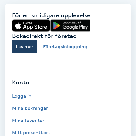
Extensions borttagning
För en smidigare upplevelse
Eyeliner-tatuering
F
Bokadirekt för företag
Face framing
Läs mer
Företagsinloggning
Faceliftmassage
Fet hårbotten
Konto
Fettreducering
Logga in
Mina bokningar
Fibromassage
Mina favoriter
Fillers
Mitt presentkort