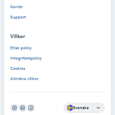
Color correction
Karriär
Support
Cryoterapi
D
Villkor
Damklippning
Etisk policy
Dermapen
Integritetspolicy
Diamantslipning
Cookies
E
Allmäna villkor
Enzympeeling
Extensions
Svenska