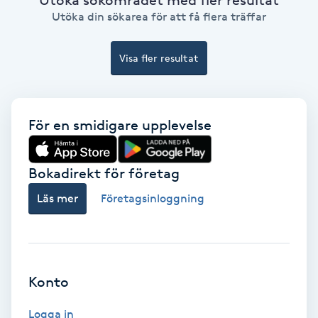
Ansiktsbehandling djuprengörande
Utöka din sökarea för att få flera träffar
B
Visa fler resultat
Babylights
Balayage
För en smidigare upplevelse
Bambumassage
Bokadirekt för företag
Barber
Läs mer
Företagsinloggning
Barnklippning
BIAB
Konto
Blowout
Logga in