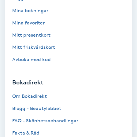
Mina bokningar
Bottenfärg
Mina favoriter
Brynformning
Mitt presentkort
Mitt friskvårdskort
Brynfärgning
Avboka med kod
Brynplockning
Bokadirekt
Bröllopsuppsättning
C
Om Bokadirekt
Celluliter
Blogg - Beautylabbet
FAQ - Skönhetsbehandlingar
Coachning
Fakta & Råd