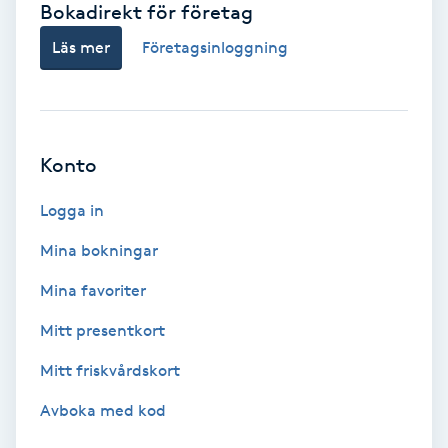
Bokadirekt för företag
Babylights
Läs mer
Företagsinloggning
Balayage
Bambumassage
Konto
Barber
Logga in
Mina bokningar
Barnklippning
Mina favoriter
BIAB
Mitt presentkort
Mitt friskvårdskort
Blowout
Avboka med kod
Bottenfärg