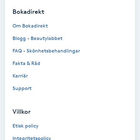
Bokadirekt
Brynformning
Om Bokadirekt
Brynfärgning
Blogg - Beautylabbet
Brynplockning
FAQ - Skönhetsbehandlingar
Fakta & Råd
Bröllopsuppsättning
C
Karriär
Support
Celluliter
Coachning
Villkor
Color correction
Etisk policy
Integritetspolicy