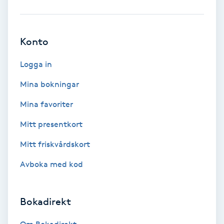
Babylights
Konto
Balayage
Logga in
Bambumassage
Mina bokningar
Barber
Mina favoriter
Mitt presentkort
Barnklippning
Mitt friskvårdskort
BIAB
Avboka med kod
Blowout
Bokadirekt
Bottenfärg