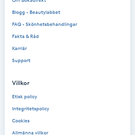
Om Bokadirekt
Brynformning
Blogg - Beautylabbet
FAQ - Skönhetsbehandlingar
Brynfärgning
Fakta & Råd
Brynplockning
Karriär
Support
Bröllopsuppsättning
C
Villkor
Celluliter
Etisk policy
Coachning
Integritetspolicy
Color correction
Cookies
Allmänna villkor