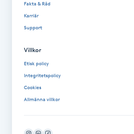
Fakta & Råd
Brynformning
Karriär
Support
Brynfärgning
Brynplockning
Villkor
Bröllopsuppsättning
Etisk policy
C
Integritetspolicy
Celluliter
Cookies
Allmänna villkor
Coachning
Color correction