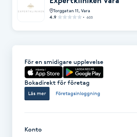
Expertkliniken Vara
Alternativmedicin
Torggatan 11
,
Vara
4.9
603
Andningsmassage
Ansiktslyft utan kirurgi
Aromamassage
För en smidigare upplevelse
Ashtanga Yoga
Bokadirekt för företag
Ayurveda
Läs mer
Företagsinloggning
Ayurvedisk Massage
Ansiktsbehandling djuprengörande
Konto
B