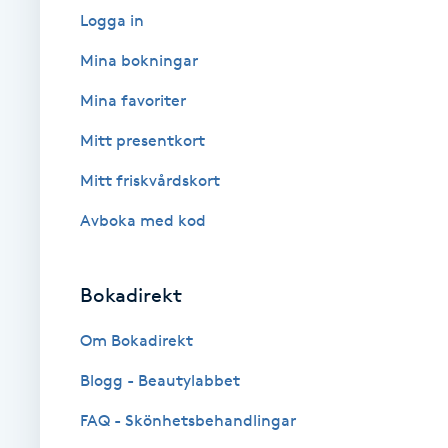
Logga in
Babylights
Mina bokningar
Balayage
Mina favoriter
Mitt presentkort
Bambumassage
Mitt friskvårdskort
Barber
Avboka med kod
Barnklippning
Bokadirekt
BIAB
Om Bokadirekt
Blowout
Blogg - Beautylabbet
FAQ - Skönhetsbehandlingar
Bottenfärg