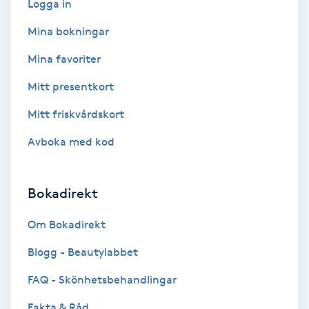
Logga in
Ansiktsbehandling djuprengörande
Mina bokningar
B
Mina favoriter
Babylights
Mitt presentkort
Balayage
Mitt friskvårdskort
Avboka med kod
Bambumassage
Barber
Bokadirekt
Barnklippning
Om Bokadirekt
Blogg - Beautylabbet
BIAB
FAQ - Skönhetsbehandlingar
Blowout
Fakta & Råd