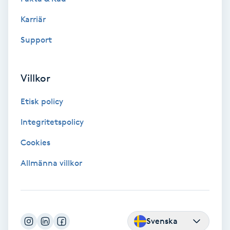
Karriär
Bottenfärg
Support
Brynformning
Villkor
Brynfärgning
Etisk policy
Brynplockning
Integritetspolicy
Bröllopsuppsättning
Cookies
C
Allmänna villkor
Celluliter
Coachning
Svenska