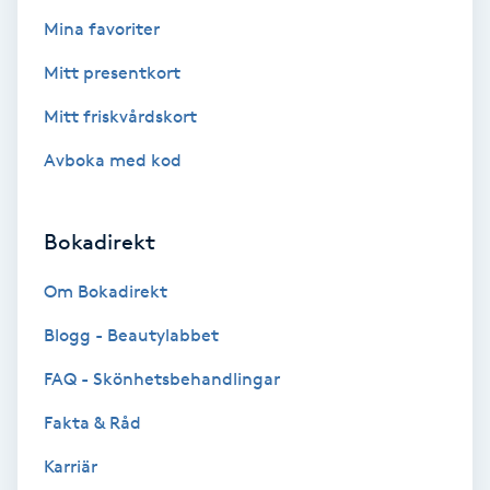
Color correction
Mina favoriter
Mitt presentkort
Cryoterapi
D
Mitt friskvårdskort
Avboka med kod
Damklippning
Dermapen
Bokadirekt
Diamantslipning
Om Bokadirekt
E
Blogg - Beautylabbet
Enzympeeling
FAQ - Skönhetsbehandlingar
Fakta & Råd
Extensions
Karriär