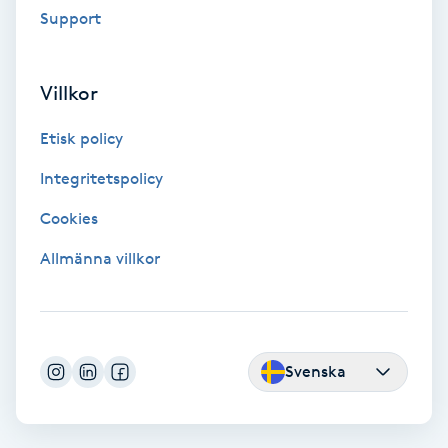
Extensions borttagning
Support
Eyeliner-tatuering
Villkor
F
Etisk policy
Face framing
Integritetspolicy
Faceliftmassage
Cookies
Fet hårbotten
Allmänna villkor
Fettreducering
Fibromassage
Svenska
Fillers