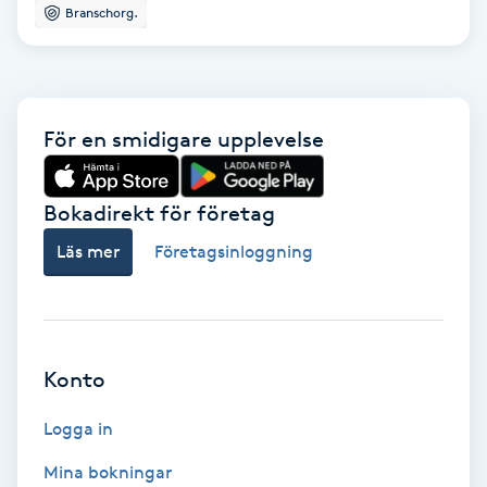
Branschorg.
Bottenfärg
Brynformning
För en smidigare upplevelse
Brynfärgning
Bokadirekt för företag
Brynplockning
Läs mer
Företagsinloggning
Bröllopsuppsättning
C
Konto
Celluliter
Logga in
Coachning
Mina bokningar