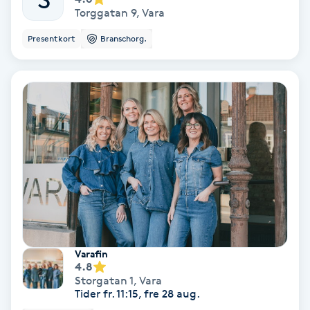
Torggatan 9
,
Vara
Ansiktsbehandling djuprengörande
B
Presentkort
Branschorg.
Babylights
Balayage
Bambumassage
Barber
Barnklippning
Varafin
BIAB
4.8
Storgatan 1
,
Vara
Tider fr. 11:15, fre 28 aug.
Blowout