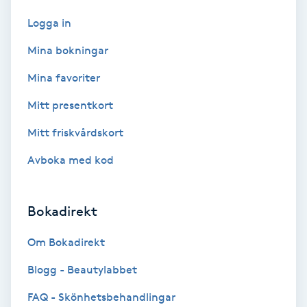
Ansiktsbehandling djuprengörande
Logga in
B
Mina bokningar
Babylights
Mina favoriter
Mitt presentkort
Balayage
Mitt friskvårdskort
Bambumassage
Avboka med kod
Barber
Bokadirekt
Barnklippning
Om Bokadirekt
BIAB
Blogg - Beautylabbet
FAQ - Skönhetsbehandlingar
Blowout