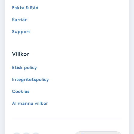
Fakta & Råd
Bottenfärg
Karriär
Brynformning
Support
Brynfärgning
Villkor
Brynplockning
Etisk policy
Integritetspolicy
Bröllopsuppsättning
C
Cookies
Allmänna villkor
Celluliter
Coachning