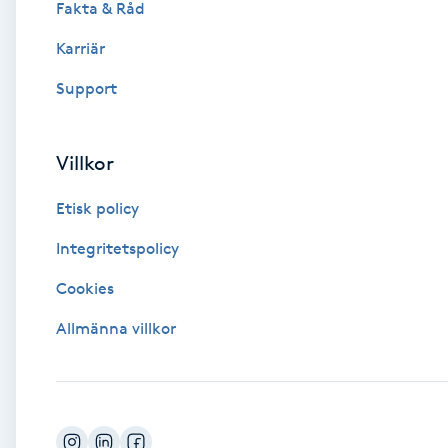
Fakta & Råd
Brynformning
Karriär
Support
Brynfärgning
Brynplockning
Villkor
Etisk policy
Bröllopsuppsättning
C
Integritetspolicy
Cookies
Celluliter
Allmänna villkor
Coachning
Color correction