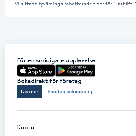
Vi hittade tyvärr inga rabatterade tider för "Lashlift, 
Alternativmedicin
Andningsmassage
Ansiktslyft utan kirurgi
Aromamassage
För en smidigare upplevelse
Ashtanga Yoga
Bokadirekt för företag
Ayurveda
Läs mer
Företagsinloggning
Ayurvedisk Massage
Ansiktsbehandling djuprengörande
Konto
B