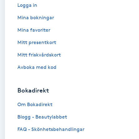
Logga in
Babylights
Mina bokningar
Mina favoriter
Balayage
Mitt presentkort
Bambumassage
Mitt friskvårdskort
Barber
Avboka med kod
Barnklippning
Bokadirekt
BIAB
Om Bokadirekt
Blogg - Beautylabbet
Blowout
FAQ - Skönhetsbehandlingar
Bottenfärg