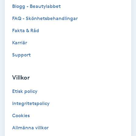
Blogg - Beautylabbet
Brynformning
FAQ - Skönhetsbehandlingar
Brynfärgning
Fakta & Råd
Karriär
Brynplockning
Support
Bröllopsuppsättning
C
Villkor
Celluliter
Etisk policy
Coachning
Integritetspolicy
Cookies
Color correction
Allmänna villkor