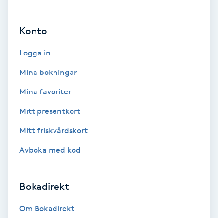
Babylights
Konto
Balayage
Logga in
Bambumassage
Mina bokningar
Mina favoriter
Barber
Mitt presentkort
Barnklippning
Mitt friskvårdskort
Avboka med kod
BIAB
Blowout
Bokadirekt
Bottenfärg
Om Bokadirekt