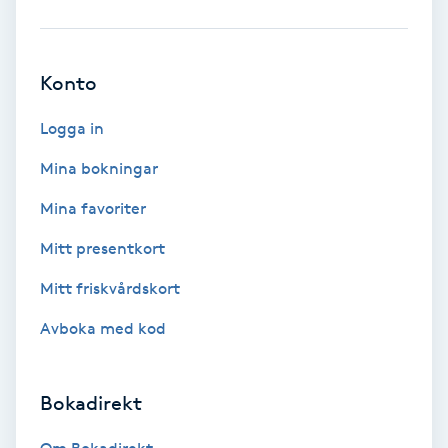
Babylights
Konto
Balayage
Logga in
Bambumassage
Mina bokningar
Barber
Mina favoriter
Mitt presentkort
Barnklippning
Mitt friskvårdskort
BIAB
Avboka med kod
Blowout
Bokadirekt
Bottenfärg