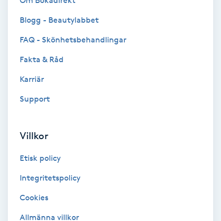
Om Bokadirekt
Brynformning
Blogg - Beautylabbet
FAQ - Skönhetsbehandlingar
Brynfärgning
Fakta & Råd
Brynplockning
Karriär
Support
Bröllopsuppsättning
C
Villkor
Celluliter
Etisk policy
Coachning
Integritetspolicy
Color correction
Cookies
Allmänna villkor