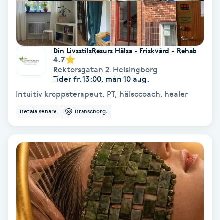
Laserbehandling
Lashlift Keratin
Din LivsstilsResurs Hälsa - Friskvård - Rehab
LED-ljusterapi
4.7
Rektorsgatan 2
,
Helsingborg
Tider fr. 13:00, mån 10 aug.
Liktornar
Intuitiv kroppsterapeut, PT, hälsocoach, healer
LPG
Betala senare
Branschorg.
LPG-behandling
LPG-massage
Luggklippning