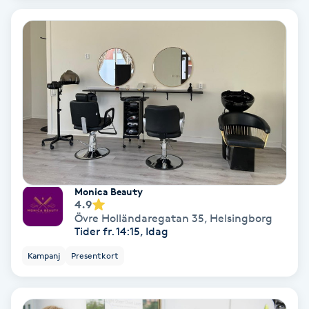
Hypnos
Hårborttagning
Hårbottenbehandling
Hårförlängning
Hårvård
Monica Beauty
4.9
Hälsa
Övre Holländaregatan 35
,
Helsingborg
Tider fr. 14:15, Idag
Hälsprickor
Kampanj
Presentkort
I
Idrottsmassage