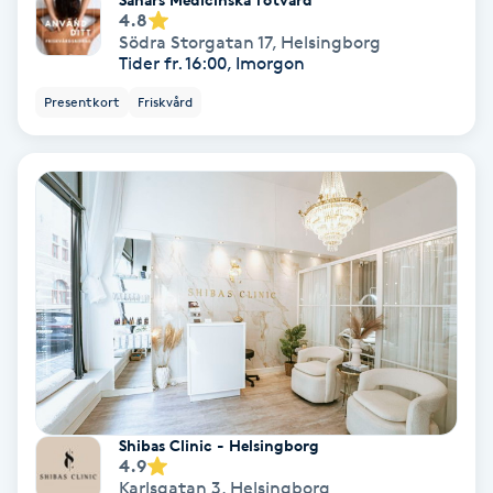
4.8
Samtalsterapi
Södra Storgatan 17
,
Helsingborg
Tider fr. 16:00, Imorgon
Senioryoga
Presentkort
Friskvård
Shiatsu
Singelfransar
Sjukgymnastik
Skalpmassage
Skinbooster
Shibas Clinic - Helsingborg
4.9
Sklerosering
Karlsgatan 3
,
Helsingborg