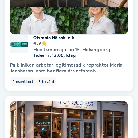
Fotmassage
Fotsvamp
Olympia Hälsoklinik
Fotvård
4.9
Hövitsmansgatan 15
,
Helsingborg
Tider fr. 13:00, Idag
Fransar
På kliniken arbetar legitimerad kiropraktor Maria
Jacobsson, som har flera års erfarenh...
Fransborttagning
Presentkort
Friskvård
Fransfärgning
Fransförlängning
Fransförlängning Megavolym