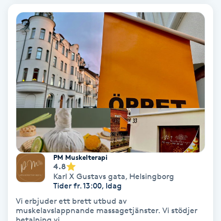
Osteopati
P
Paraffinbehandling
Pedikyr
Pensionärklippning
Permanent
PM Muskelterapi
Permanent hårborttagning
4.8
Karl X Gustavs gata
,
Helsingborg
Tider fr. 13:00, Idag
Permanent ögonbrynsmakeup
Vi erbjuder ett brett utbud av
muskelavslappnande massagetjänster. Vi stödjer
Personal shopper
betalning vi