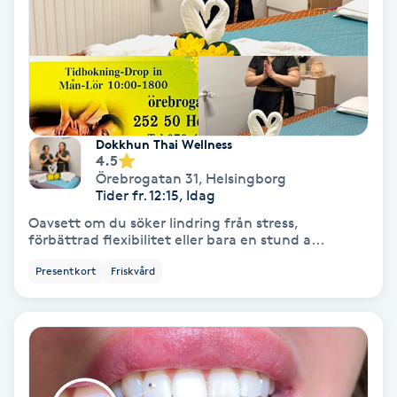
Nagelförlängning akryl
Nagelförlängning gelé
Dokkhun Thai Wellness
Nagelförlängning glasfiber
4.5
Örebrogatan 31
,
Helsingborg
Nagelförlängning silke
Tider fr. 12:15, Idag
Oavsett om du söker lindring från stress,
förbättrad flexibilitet eller bara en stund a...
Nagelförstärkning
Presentkort
Friskvård
Nagelklippning
Nagelsvamp
Nageltrång