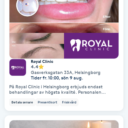
Nagelvård
Naglar borttagning
Naglar reparation
Royal Clinic
Naprapati
4.4
Gasverksgatan 33A
,
Helsingborg
Tider fr. 10:00, sön 9 aug.
Navelpiercing
På Royal Clinic i Helsingborg erbjuds endast
behandlingar av högsta kvalité. Personalen...
NBE-massage
Betala senare
Presentkort
Friskvård
Ny frisyr
O