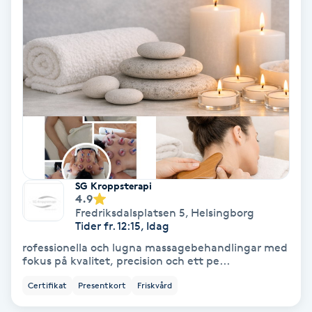
Olaplex
Olaplexbehandling
Ombre
Ombre brows
Ombre naglar
SG Kroppsterapi
4.9
Optiker
Fredriksdalsplatsen 5
,
Helsingborg
Tider fr. 12:15, Idag
rofessionella och lugna massagebehandlingar med
Ortobionomi
fokus på kvalitet, precision och ett pe...
Certifikat
Presentkort
Friskvård
Ortopedi