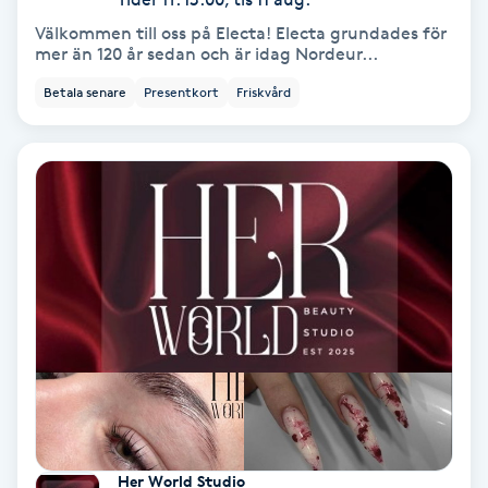
Välkommen till oss på Electa! Electa grundades för
PRP (Platelet Rich Plasma)
mer än 120 år sedan och är idag Nordeur...
Betala senare
Presentkort
Friskvård
PRX-T33
Psoriasis
PT
R
Radiofrekvens
Rakning
Reflexologi
Her World Studio