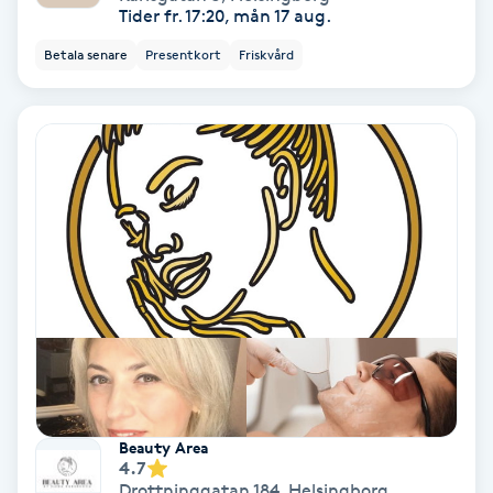
Tider fr. 17:20, mån 17 aug.
Skoinlägg
Betala senare
Presentkort
Friskvård
Skägg
Skäggfärgning
Skäggklippning
Skäggtrimmning
Skönhet
Slingor
Beauty Area
4.7
Sockring
Drottninggatan 184
,
Helsingborg