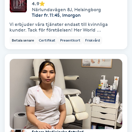
4.9
Regndroppsmassage
Närlundavägen 8J
,
Helsingborg
Tider fr. 11:45, Imorgon
Reiki
Vi erbjuder våra tjänster endast till kvinnliga
kunder. Tack för förståelsen! Her World ...
Reikihealing
Betala senare
Certifikat
Presentkort
Friskvård
Reiki massage
Restorative Yoga
Rosacea
Rosenmetoden
Ryggmassage
S
Sahars Medicinska fotvård