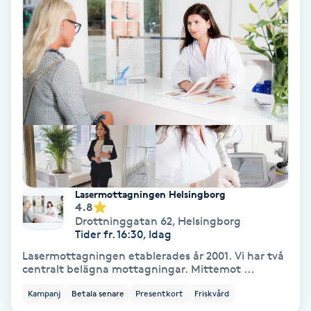
IPL
IPL hårborttagning
IR-massage
J
Japansk massage
K
Lasermottagningen Helsingborg
4.8
K18
Drottninggatan 62
,
Helsingborg
Tider fr. 16:30, Idag
Lasermottagningen etablerades år 2001. Vi har två
Katun fransar
centralt belägna mottagningar. Mittemot ...
Kampanj
Betala senare
Presentkort
Friskvård
Kemisk peeling