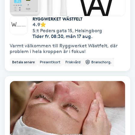
Terapi
Thaimassage
RYGGWERKET WÄSTFELT
4.9
S:t Peders gata 15
,
Helsingborg
Toning
Tider fr. 08:30, mån 17 aug.
Varmt välkommen till Ryggwerket Wästfelt, där
problem i hela kroppen är i fokus!
Torr hårbotten
Betala senare
Presentkort
Friskvård
Branschorg.
Torrborstning
Triggerpunktsmassage
Trådning
Träning