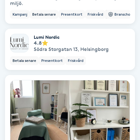
miljö.
Koppningsmassage
Kampanj
Betala senare
Presentkort
Friskvård
Branschorg.
Kosmetisk tatuering
Lumi Nordic
4.8
Kostrådgivning
Södra Storgatan 13
,
Helsingborg
Betala senare
Presentkort
Friskvård
Kroppsinpackning
Kroppspeeling
Käkledsbehandling
Kärlbehandling
L