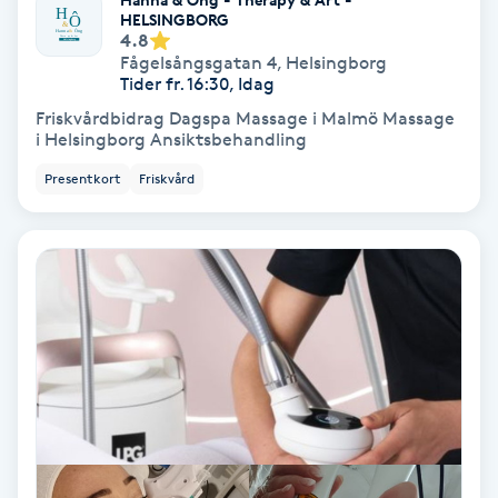
Color correction
HELSINGBORG
4.8
Fågelsångsgatan 4
,
Helsingborg
Cryoterapi
Tider fr. 16:30, Idag
D
Friskvårdbidrag Dagspa Massage i Malmö Massage
i Helsingborg Ansiktsbehandling
Damklippning
Presentkort
Friskvård
Dermapen
Diamantslipning
E
Enzympeeling
Extensions