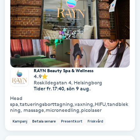
Färgning
Föning
G
Gel naglar
Gelenaglar
RAYN Beauty Spa & Wellness
4.9
Roskildegatan 4
,
Helsingborg
Gellack
Tider fr. 17:40, sön 9 aug.
Head
Gellack med förstärkning
spa,tatueringsborttagning,vaxning,HIFU,tandblek
ning, massage,microneedling,picolaser
Gravidmassage
Kampanj
Betala senare
Presentkort
Friskvård
Gravidyoga