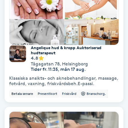
Volymfransar
Vårtor
Y
Yin Yoga
Angelique hud & kropp Auktoriserad
hudterapeut
4.8
Yoga
Tågagatan 78
,
Helsingborg
Tider fr. 11:35, mån 17 aug.
Klassiska ansikts- och aknebehandlingar, massage,
Yoga Nidra
fotvård, vaxning, friskvårdsbeh.E-passi.
Betala senare
Presentkort
Friskvård
Branschorg.
Yogamassage
Z
Zonterapi