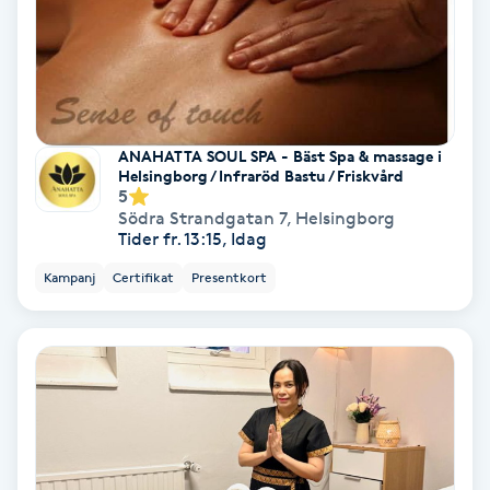
Medium
Megavolymfransar
Melasma
ANAHATTA SOUL SPA - Bäst Spa & massage i
Helsingborg / Infraröd Bastu / Friskvård
5
Mesoterapi
Södra Strandgatan 7
,
Helsingborg
Tider fr. 13:15, Idag
MicroPen
Kampanj
Certifikat
Presentkort
Microshading
Mixfransar
N
Nagelförlängning