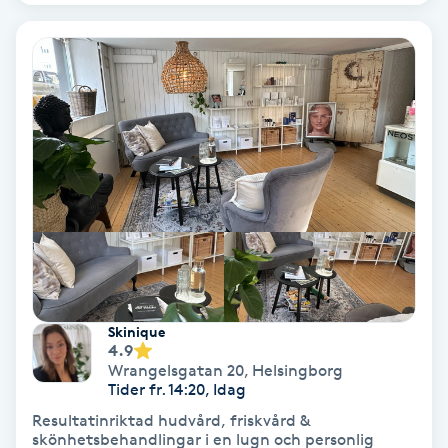
Keratinbehandling
Kinesiologi
Kinesisk medicin
Kiropraktik
Klangmassage
Klippning
Skinique
4.9
Wrangelsgatan 20
,
Helsingborg
Klippning & Slingor
Tider fr. 14:20, Idag
Resultatinriktad hudvård, friskvård &
Klippning ungdom
skönhetsbehandlingar i en lugn och personlig