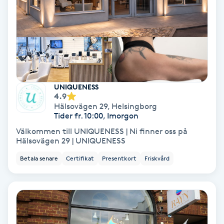
Fransförlängning Volym
Fransk manikyr
Fransrengöring
UNIQUENESS
4.9
Frekvensterapi
Hälsovägen 29
,
Helsingborg
Tider fr. 10:00, Imorgon
Friskvård
Välkommen till UNIQUENESS | Ni finner oss på
Hälsovägen 29 | UNIQUENESS
Friskvårdsmassage
Betala senare
Certifikat
Presentkort
Friskvård
Frisör
Funktionsanalys