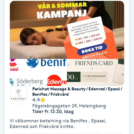
Gruppträning
Gua Sha-massage
H
Hatha Yoga
Headspa
Parichat Massage & Beauty / Edenred / Epassi /
Healing
Benifex / Friskvård
4.9
Fågelsångsgatan 29
,
Helsingborg
Herrklippning
Tider fr. 13:30, Idag
Vi välkomnar betalning via Benifex , Epassi,
HIFU
Edenred och Friskvård kvitto.