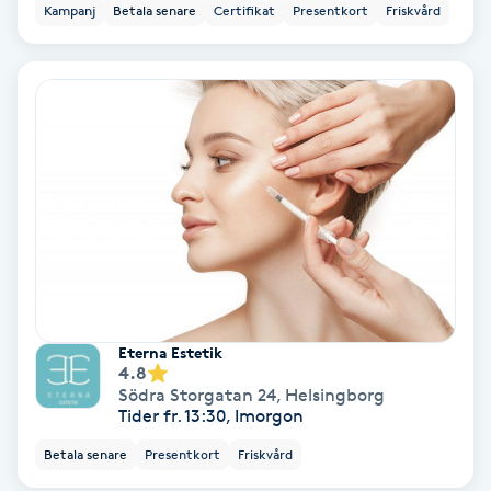
Kampanj
Betala senare
Certifikat
Presentkort
Friskvård
Hollywood Peel
Hot Stone Massage
Hot yoga
Hudföryngring
Huduppstramning
Hudvård
Eterna Estetik
4.8
Hyaluronsyra
Södra Storgatan 24
,
Helsingborg
Tider fr. 13:30, Imorgon
Hyperhidros
Betala senare
Presentkort
Friskvård