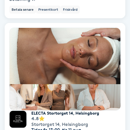
Betala senare
Presentkort
Friskvård
Personlig tränare
Picolaser
Piercing
Pigmentbehandling
Pigmentfläckar
Plastikkirurgi
Powder brows
ELECTA Stortorget 14, Helsingborg
4.8
Stortorget 14
,
Helsingborg
Power Yoga
Tider fr. 13:00, tis 11 aug.