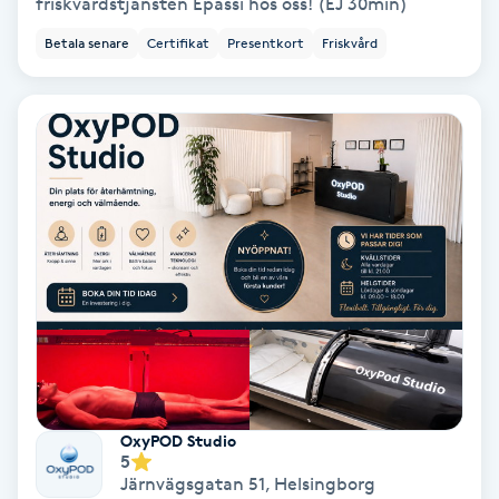
friskvårdstjänsten Epassi hos oss! (EJ 30min)
Ansiktsbehandling djuprengörande
Betala senare
Certifikat
Presentkort
Friskvård
B
Babylights
Balayage
Bambumassage
Barber
Barnklippning
BIAB
OxyPOD Studio
5
Järnvägsgatan 51
,
Helsingborg
Blowout