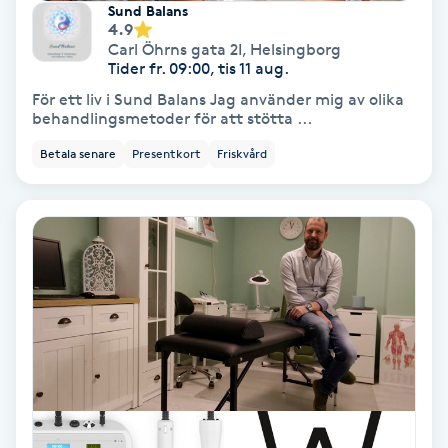
Sund Balans
4.9
Svettbehandling
Carl Öhrns gata 2I
,
Helsingborg
T
Tider fr. 09:00, tis 11 aug.
För ett liv i Sund Balans Jag använder mig av olika
Tuina-massage
behandlingsmetoder för att stötta ...
Betala senare
Presentkort
Friskvård
Taktil massage
Tandblekning
Tandläkare
Tatuering
Tatueringsborttagning