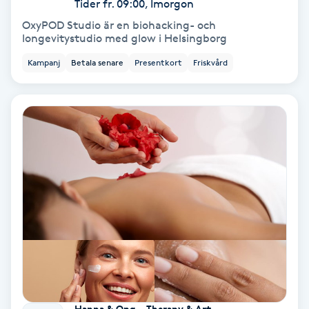
Tider fr. 09:00, Imorgon
OxyPOD Studio är en biohacking- och
Bottenfärg
longevitystudio med glow i Helsingborg
Kampanj
Betala senare
Presentkort
Friskvård
Brynformning
Brynfärgning
Brynplockning
Bröllopsuppsättning
C
Celluliter
Coachning
Hanna & Ong - Therapy & Art -