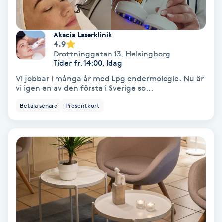
Extensions borttagning
Eyeliner-tatuering
Akacia Laserklinik
4.9
F
Drottninggatan 13
,
Helsingborg
Tider fr. 14:00, Idag
Face framing
Vi jobbar i många år med Lpg endermologie. Nu är
vi igen en av den första i Sverige so...
Faceliftmassage
Betala senare
Presentkort
Fet hårbotten
Fettreducering
Fibromassage
Fillers