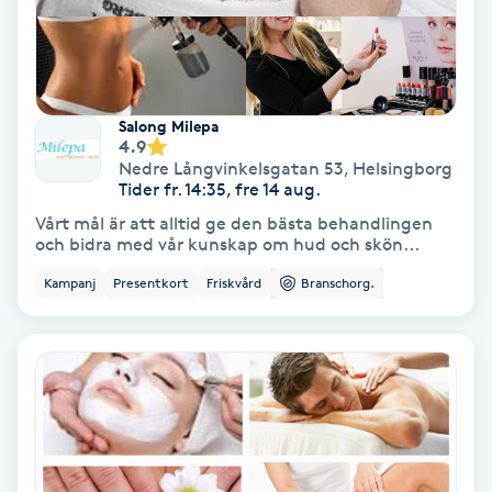
Tvätt & Fön
V
Vaccination
Salong Milepa
4.9
Vampyrbehandling
Nedre Långvinkelsgatan 53
,
Helsingborg
Tider fr. 14:35, fre 14 aug.
Vaxning
Vårt mål är att alltid ge den bästa behandlingen
och bidra med vår kunskap om hud och skön...
Vaxning brasiliansk
Kampanj
Presentkort
Friskvård
Branschorg.
Veterinär
Vibrationsmassage
Vinyasa Yoga