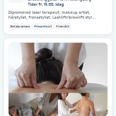
Tider fr. 15:00, Idag
Spa
Diplomerad laser terapeut, makeup artist,
hårstylist, fransstylist, Lashlift/browlift styl...
Spa manikyr & pedikyr
Betala senare
Presentkort
Friskvård
Spa-manikyr
Spa-pedikyr
Spraytan
Stylist
Sugaring
Svensk massage