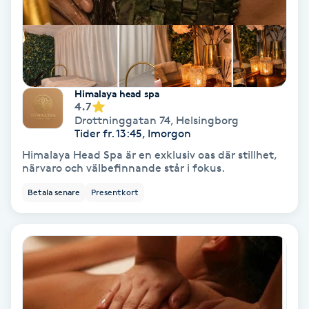
Lymfmassage
Läpptatuering
M
Himalaya head spa
Makeup
4.7
Drottninggatan 74
,
Helsingborg
Tider fr. 13:45, Imorgon
Manikyr & Pedikyr
Himalaya Head Spa är en exklusiv oas där stillhet,
närvaro och välbefinnande står i fokus.
Massage
Betala senare
Presentkort
Medial vägledning
Medicinsk massage
Meditation