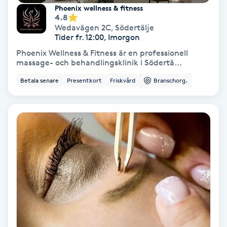
Extensions borttagning
Phoenix wellness & fitness
4.8
Wedavägen 2C
,
Södertälje
Eyeliner-tatuering
Tider fr. 12:00, Imorgon
F
Phoenix Wellness & Fitness är en professionell
massage- och behandlingsklinik i Södertä...
Face framing
Betala senare
Presentkort
Friskvård
Branschorg.
Faceliftmassage
Fet hårbotten
Fettreducering
Fibromassage
Fillers