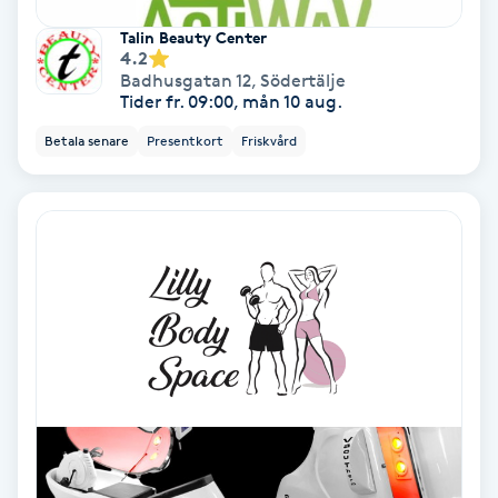
Talin Beauty Center
Keratinbehandling
4.2
Badhusgatan 12
,
Södertälje
Tider fr. 09:00, mån 10 aug.
Kinesiologi
Betala senare
Presentkort
Friskvård
Kinesisk medicin
Kiropraktik
Klangmassage
Klippning
Klippning & Slingor
Klippning ungdom