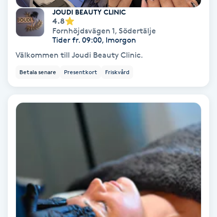
JOUDI BEAUTY CLINIC
Fransförlängning Volym
4.8
Fornhöjdsvägen 1
,
Södertälje
Tider fr. 09:00, Imorgon
Fransk manikyr
Välkommen till Joudi Beauty Clinic.
Fransrengöring
Betala senare
Presentkort
Friskvård
Frekvensterapi
Friskvård
Friskvårdsmassage
Frisör
Funktionsanalys