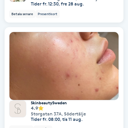
Tider fr. 12:30, fre 28 aug.
Medium
Betala senare
Presentkort
Megavolymfransar
Melasma
Mesoterapi
MicroPen
Microshading
SkinbeautySweden
Mixfransar
4.9
N
Storgatan 37A
,
Södertälje
Tider fr. 08:00, tis 11 aug.
Nagelförlängning