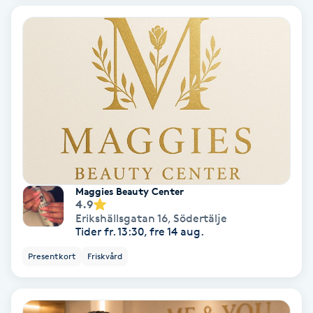
Nagelvård
Naglar borttagning
Naglar reparation
Naprapati
Maggies Beauty Center
Navelpiercing
4.9
Erikshällsgatan 16
,
Södertälje
Tider fr. 13:30, fre 14 aug.
NBE-massage
Presentkort
Friskvård
Ny frisyr
O