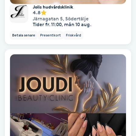
Jolis hudvårdsklinik
Fotmassage
4.8
Järnagatan 5
,
Södertälje
Tider fr. 11:00, mån 10 aug.
Fotsvamp
Betala senare
Presentkort
Friskvård
Fotvård
Fransar
Fransborttagning
Fransfärgning
Fransförlängning
Fransförlängning Megavolym