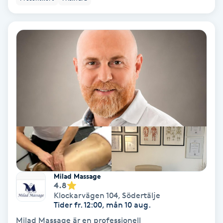
Skoinlägg
Skägg
Skäggfärgning
Skäggklippning
Skäggtrimmning
Skönhet
Milad Massage
4.8
Slingor
Klockarvägen 104
,
Södertälje
Tider fr. 12:00, mån 10 aug.
Sockring
Milad Massage är en professionell