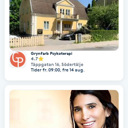
Osteopati
P
Paraffinbehandling
Pedikyr
Grynfarb Psykoterapi
4.7
Pensionärklippning
Täppgatan 16
,
Södertälje
Tider fr. 09:00, fre 14 aug.
Permanent
Permanent hårborttagning
Permanent ögonbrynsmakeup
Personal shopper