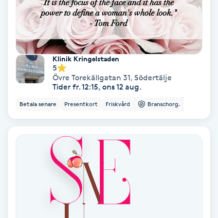
Hypnos
Hårborttagning
Klinik Kringelstaden
Hårbottenbehandling
5
Övre Torekällgatan 31
,
Södertälje
Tider fr. 12:15, ons 12 aug.
Hårförlängning
Betala senare
Presentkort
Friskvård
Branschorg.
Hårvård
Hälsa
Hälsprickor
I
Idrottsmassage