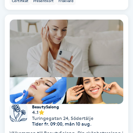
Certifikat
Presentkort
Friskvård
Ansiktsbehandling djuprengörande
B
Babylights
Balayage
Bambumassage
Barber
Barnklippning
BeautySalong
4.1
BIAB
Turingegatan 24
,
Södertälje
Tider fr. 09:00, mån 10 aug.
Blowout