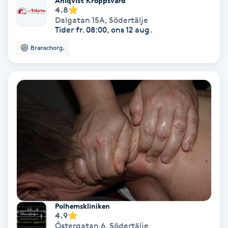
Ahlqvist Kroppsvård
Regndroppsmassage
4.8
Dalgatan 15A
,
Södertälje
Tider fr. 08:00, ons 12 aug.
Reiki
Branschorg.
Reikihealing
Reiki massage
Restorative Yoga
Rosacea
Rosenmetoden
Ryggmassage
Polhemskliniken
4.9
S
Östergatan 6
,
Södertälje