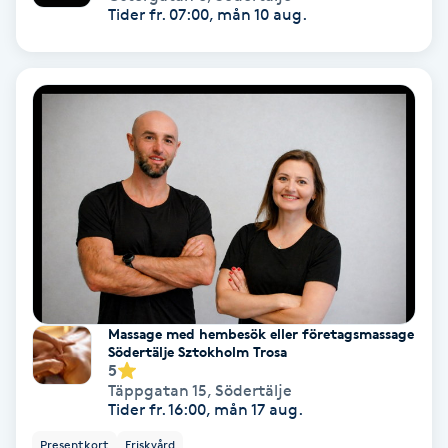
Tider fr. 07:00, mån 10 aug.
Samtalsterapi
Senioryoga
Shiatsu
Singelfransar
Sjukgymnastik
Skalpmassage
Massage med hembesök eller företagsmassage
Södertälje Sztokholm Trosa
5
Skinbooster
Täppgatan 15
,
Södertälje
Tider fr. 16:00, mån 17 aug.
Sklerosering
Presentkort
Friskvård