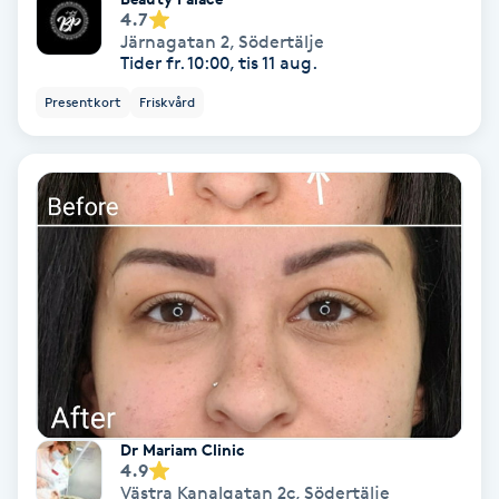
Lymfmassage
4.7
Järnagatan 2
,
Södertälje
Tider fr. 10:00, tis 11 aug.
Läpptatuering
M
Presentkort
Friskvård
Makeup
Manikyr & Pedikyr
Massage
Medial vägledning
Medicinsk massage
Dr Mariam Clinic
Meditation
4.9
Västra Kanalgatan 2c
,
Södertälje