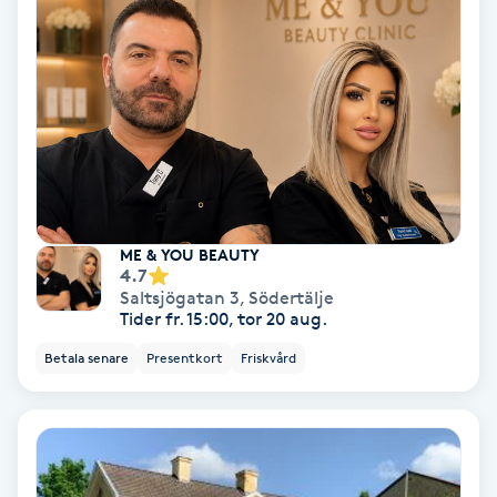
Olaplex
Olaplexbehandling
Ombre
Ombre brows
ME & YOU BEAUTY
Ombre naglar
4.7
Saltsjögatan 3
,
Södertälje
Tider fr. 15:00, tor 20 aug.
Optiker
Betala senare
Presentkort
Friskvård
Ortobionomi
Ortopedi