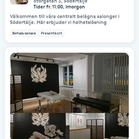
Storgatan 3
,
Södertälje
Color correction
Tider fr. 11:00, Imorgon
Välkommen till våra centralt belägna salonger i
Cryoterapi
Södertälje. Här erbjuder vi helhetslösning
D
Betala senare
Presentkort
Damklippning
Dermapen
Diamantslipning
E
Enzympeeling
Extensions