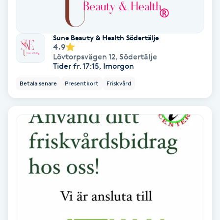
IPL
Sune Beauty & Health Södertälje
4.9
IPL hårborttagning
Lövtorpsvägen 12
,
Södertälje
Tider fr. 17:15, Imorgon
IR-massage
Betala senare
Presentkort
Friskvård
J
Japansk massage
K
K18
Katun fransar
Kemisk peeling