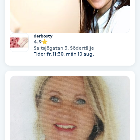
Personlig tränare
Picolaser
derbosty
4.9
Saltsjögatan 3
,
Södertälje
Piercing
Tider fr. 11:30, mån 10 aug.
Pigmentbehandling
Pigmentfläckar
Plastikkirurgi
Powder brows
Power Yoga