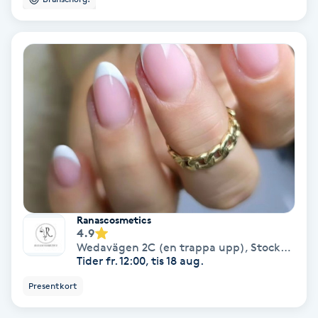
Terapi
Thaimassage
Toning
Torr hårbotten
Torrborstning
Triggerpunktsmassage
Ranascosmetics
4.9
Trådning
Wedavägen 2C (en trappa upp)
,
Stockholm
Tider fr. 12:00, tis 18 aug.
Träning
Presentkort