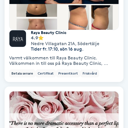
Hollywood Peel
Hot Stone Massage
Raya Beauty Clinic
Hot yoga
4.9
Nedre Villagatan 21A
,
Södertälje
Tider fr. 17:10, sön 16 aug.
Hudföryngring
Varmt välkommen till Raya Beauty Clinic.
Välkommen in till oss på Raya Beauty Clinic, ...
Huduppstramning
Betala senare
Certifikat
Presentkort
Friskvård
Hudvård
Hyaluronsyra
Hyperhidros