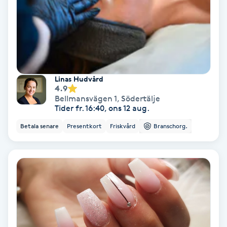
Färgning
Föning
G
Linas Hudvård
Gel naglar
4.9
Bellmansvägen 1
,
Södertälje
Tider fr. 16:40, ons 12 aug.
Gelenaglar
Betala senare
Presentkort
Friskvård
Branschorg.
Gellack
Gellack med förstärkning
Gravidmassage
Gravidyoga