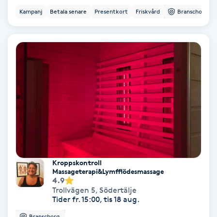
Kampanj
Betala senare
Presentkort
Friskvård
Branschorg.
Svettbehandling
T
Tuina-massage
Taktil massage
Tandblekning
Tandläkare
Kroppskontroll
Tatuering
Massageterapi&Lymfflödesmassage
4.9
Trollvägen 5
,
Södertälje
Tatueringsborttagning
Tider fr. 15:00, tis 18 aug.
Branschorg.