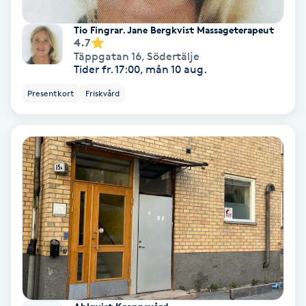
PRP (Platelet Rich Plasma)
Tio Fingrar. Jane Bergkvist Massageterapeut
4.7
Täppgatan 16
,
Södertälje
PRX-T33
Tider fr. 17:00, mån 10 aug.
Presentkort
Friskvård
Psoriasis
PT
R
Radiofrekvens
Rakning
Reflexologi