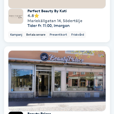
Laserbehandling
Perfect Beauty By Kati
Lashlift Keratin
4.8
Mariekällgatan 14
,
Södertälje
Tider fr. 11:00, Imorgon
LED-ljusterapi
Kampanj
Betala senare
Presentkort
Friskvård
Liktornar
LPG
LPG-behandling
LPG-massage
Luggklippning
Beauty Palace