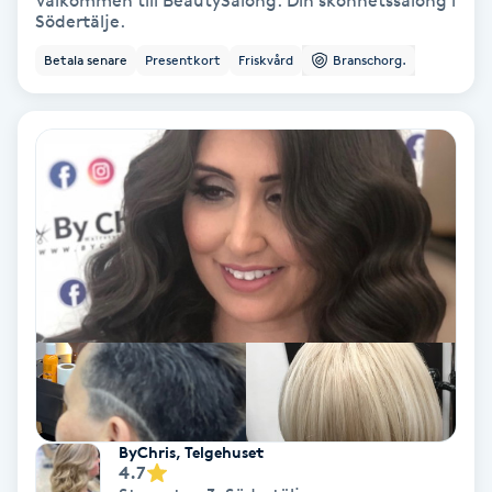
Välkommen till BeautySalong. Din skönhetssalong i
Södertälje.
Bottenfärg
Betala senare
Presentkort
Friskvård
Branschorg.
Brynformning
Brynfärgning
Brynplockning
Bröllopsuppsättning
C
Celluliter
Coachning
ByChris, Telgehuset
4.7