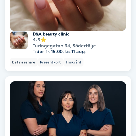
Gruppträning
Gua Sha-massage
D&A beauty clinic
4.9
H
Turingegatan 34
,
Södertälje
Tider fr. 15:00, tis 11 aug.
Hatha Yoga
Betala senare
Presentkort
Friskvård
Headspa
Healing
Herrklippning
HIFU