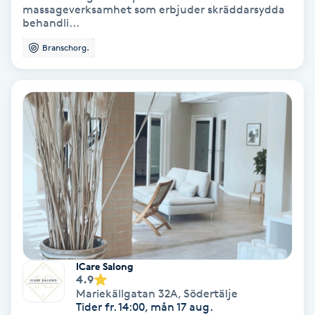
massageverksamhet som erbjuder skräddarsydda
behandli...
Spa
Branschorg.
Spa manikyr & pedikyr
Spa-manikyr
Spa-pedikyr
Spraytan
Stylist
Sugaring
ICare Salong
4.9
Mariekällgatan 32A
,
Södertälje
Svensk massage
Tider fr. 14:00, mån 17 aug.