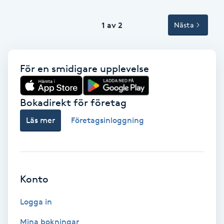
Tvätt & Fön
V
1 av 2
Nästa
Vaccination
För en smidigare upplevelse
Vampyrbehandling
Vaxning
Bokadirekt för företag
Läs mer
Företagsinloggning
Vaxning brasiliansk
Veterinär
Konto
Vibrationsmassage
Logga in
Vinyasa Yoga
Mina bokningar