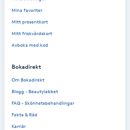
Volymfransar
Mina favoriter
Mitt presentkort
Vårtor
Y
Mitt friskvårdskort
Avboka med kod
Yin Yoga
Yoga
Bokadirekt
Yoga Nidra
Om Bokadirekt
Blogg - Beautylabbet
Yogamassage
FAQ - Skönhetsbehandlingar
Z
Fakta & Råd
Zonterapi
Karriär