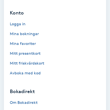
Ansiktsbehandling djuprengörande
Konto
B
Logga in
Babylights
Mina bokningar
Balayage
Mina favoriter
Bambumassage
Mitt presentkort
Mitt friskvårdskort
Barber
Avboka med kod
Barnklippning
Bokadirekt
BIAB
Om Bokadirekt
Blowout