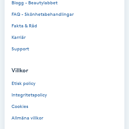
Blogg - Beautylabbet
Bottenfärg
FAQ - Skönhetsbehandlingar
Fakta & Råd
Brynformning
Karriär
Brynfärgning
Support
Brynplockning
Villkor
Bröllopsuppsättning
Etisk policy
C
Integritetspolicy
Celluliter
Cookies
Coachning
Allmäna villkor