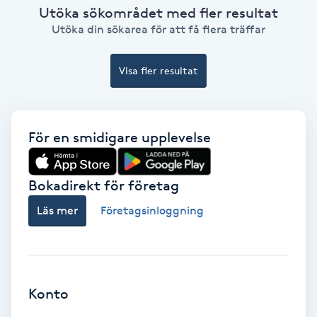
Utöka sökområdet med fler resultat
Ansiktsbehandling djuprengörande
Utöka din sökarea för att få flera träffar
B
Babylights
Visa fler resultat
Balayage
För en smidigare upplevelse
Bambumassage
Bokadirekt för företag
Barber
Läs mer
Företagsinloggning
Barnklippning
BIAB
Konto
Blowout