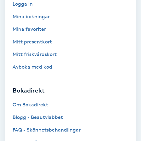
Logga in
Bottenfärg
Mina bokningar
Mina favoriter
Brynformning
Mitt presentkort
Brynfärgning
Mitt friskvårdskort
Brynplockning
Avboka med kod
Bröllopsuppsättning
Bokadirekt
C
Om Bokadirekt
Celluliter
Blogg - Beautylabbet
Coachning
FAQ - Skönhetsbehandlingar