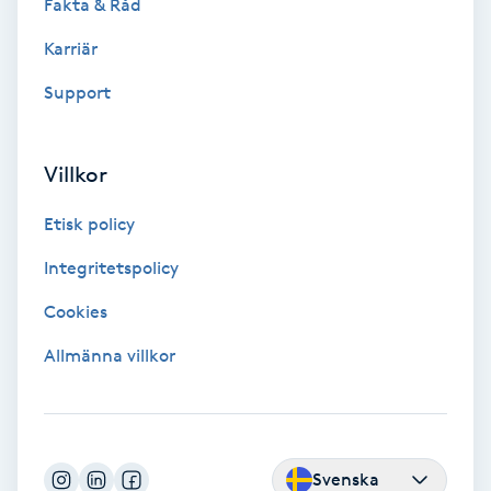
Fakta & Råd
Color correction
Karriär
Cryoterapi
Support
D
Damklippning
Villkor
Dermapen
Etisk policy
Integritetspolicy
Diamantslipning
Cookies
E
Allmänna villkor
Enzympeeling
Extensions
Svenska