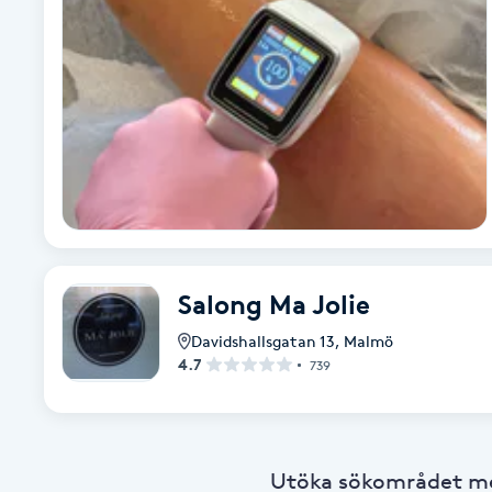
Babylights
Balayage
Bambumassage
Barber
Barnklippning
Salong Ma Jolie
Davidshallsgatan 13
,
Malmö
BIAB
4.7
739
Blowout
Bottenfärg
Utöka sökområdet med