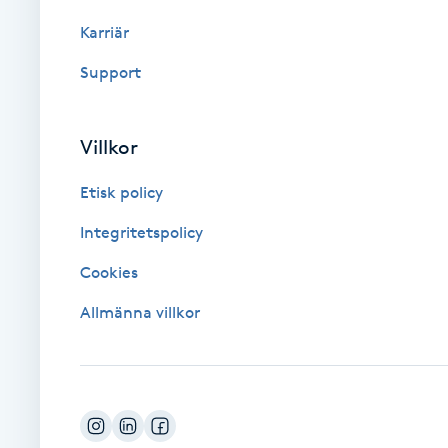
Eyeliner-tatuering
Karriär
F
Support
Face framing
Faceliftmassage
Villkor
Etisk policy
Fet hårbotten
Integritetspolicy
Fettreducering
Cookies
Fibromassage
Allmänna villkor
Fillers
Fotmassage