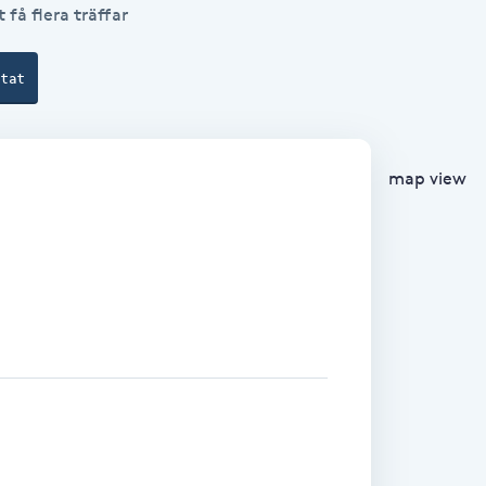
 få flera träffar
ltat
map view