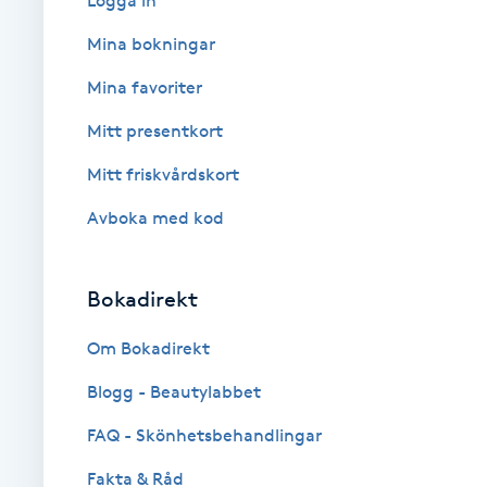
Logga in
Cryoterapi
Mina bokningar
D
Mina favoriter
Damklippning
Mitt presentkort
Dermapen
Mitt friskvårdskort
Avboka med kod
Diamantslipning
E
Bokadirekt
Enzympeeling
Om Bokadirekt
Extensions
Blogg - Beautylabbet
Extensions borttagning
FAQ - Skönhetsbehandlingar
Fakta & Råd