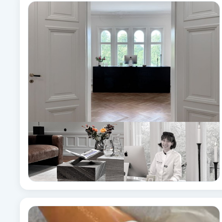
Alternativmedicin
Andningsmassage
Ansiktslyft utan kirurgi
Aromamassage
Ashtanga Yoga
Ayurveda
Ayurvedisk Massage
Ansiktsbehandling djuprengörande
B