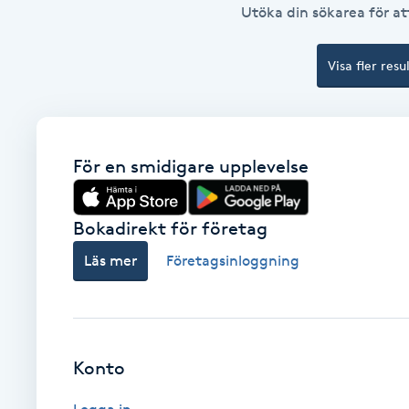
Utöka din sökarea för att
Brynformning
Visa fler resu
Brynfärgning
Brynplockning
För en smidigare upplevelse
Bröllopsuppsättning
C
Bokadirekt för företag
Läs mer
Företagsinloggning
Celluliter
Coachning
Konto
Color correction