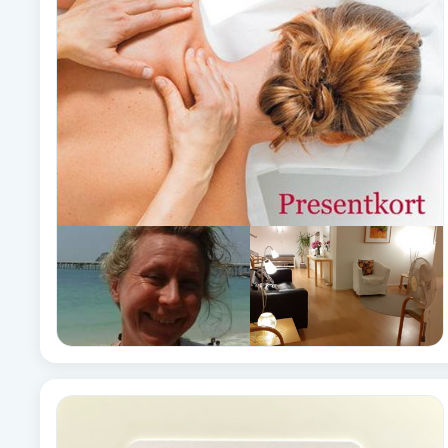
Alternativmedicin
Andningsmassage
Ansiktslyft utan kirurgi
Aromamassage
Ashtanga Yoga
Ayurveda
Ayurvedisk Massage
Ansiktsbehandling djuprengörande
B