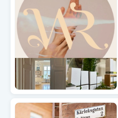
Fotsvamp
Fotvård
Fransar
Fransborttagning
Fransfärgning
Fransförlängning
Fransförlängning Megavolym
Fransförlängning Volym