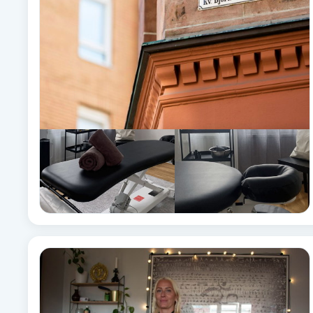
Fransk manikyr
Fransrengöring
Frekvensterapi
Friskvård
Friskvårdsmassage
Frisör
Funktionsanalys
Färgning