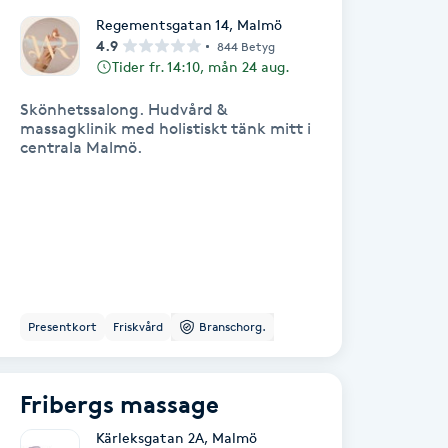
Regementsgatan 14
,
Malmö
4.9
844 Betyg
Tider fr. 14:10, mån 24 aug.
Skönhetssalong. Hudvård &
massagklinik med holistiskt tänk mitt i
centrala Malmö.
Presentkort
Friskvård
Branschorg.
Fribergs massage
Kärleksgatan 2A
,
Malmö