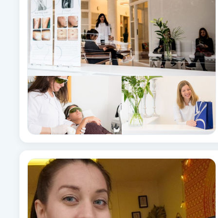
Brynformning
Brynfärgning
Brynplockning
Bröllopsuppsättning
C
Celluliter
Coachning
Color correction