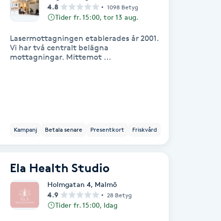
4.8
1098 Betyg
Tider fr. 15:00, tor 13 aug.
Lasermottagningen etablerades år 2001.
Vi har två centralt belägna
mottagningar. Mittemot ...
Kampanj
Betala senare
Presentkort
Friskvård
Ela Health Studio
Holmgatan 4
,
Malmö
4.9
28 Betyg
Tider fr. 15:00, Idag