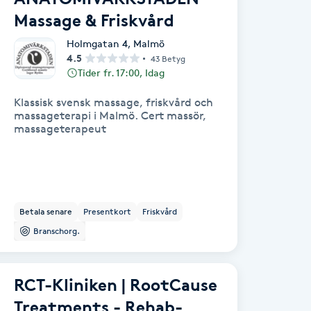
Massage & Friskvård
Holmgatan 4
,
Malmö
4.5
43 Betyg
Tider fr. 17:00, Idag
Klassisk svensk massage, friskvård och
massageterapi i Malmö. Cert massör,
massageterapeut
Betala senare
Presentkort
Friskvård
Branschorg.
RCT-Kliniken | RootCause
Treatments - Rehab-