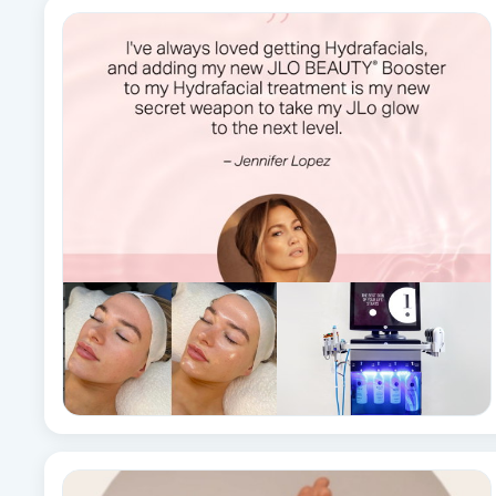
Eyeliner-tatuering
F
Face framing
Faceliftmassage
Fet hårbotten
Fettreducering
Fibromassage
Fillers
Fotmassage