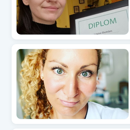
Cryoterapi
D
Damklippning
Dermapen
Diamantslipning
E
Enzympeeling
Extensions
Extensions borttagning