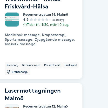
Friskvård-Hälsa
Regementsgatan 14
,
Malmö
4.9
63 Betyg
Tider fr. 11:30, mån 10 aug.
Medicinsk massage, Kroppsterapi,
Sportsmassage, Djupgående massage,
Klassisk massage.
Kampanj
Betala senare
Presentkort
Friskvård
Branschorg.
Lasermottagningen
Malmö
Regementsgatan 12
,
Malmö