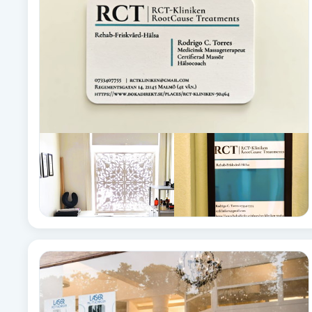
Babylights
Balayage
Bambumassage
Barber
Barnklippning
BIAB
Blowout
Bottenfärg