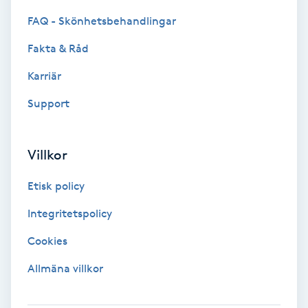
Extensions borttagning
FAQ - Skönhetsbehandlingar
Eyeliner-tatuering
Fakta & Råd
F
Karriär
Face framing
Support
Faceliftmassage
Villkor
Fet hårbotten
Etisk policy
Fettreducering
Integritetspolicy
Cookies
Fibromassage
Allmäna villkor
Fillers