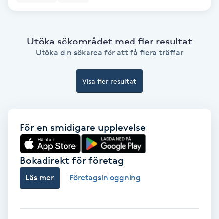
Bottenfärg
Utöka sökområdet med fler resultat
Brynformning
Utöka din sökarea för att få flera träffar
Brynfärgning
Visa fler resultat
Brynplockning
För en smidigare upplevelse
Bröllopsuppsättning
C
Bokadirekt för företag
Celluliter
Läs mer
Företagsinloggning
Coachning