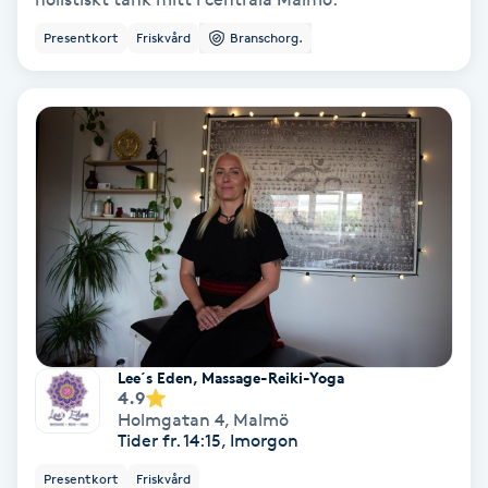
Ansiktsbehandling djuprengörande
Presentkort
Friskvård
Branschorg.
B
Babylights
Balayage
Bambumassage
Barber
Barnklippning
Lee´s Eden, Massage-Reiki-Yoga
4.9
BIAB
Holmgatan 4
,
Malmö
Tider fr. 14:15, Imorgon
Blowout
Presentkort
Friskvård