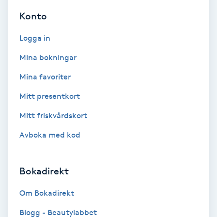
Color correction
Konto
Cryoterapi
Logga in
D
Mina bokningar
Damklippning
Mina favoriter
Mitt presentkort
Dermapen
Mitt friskvårdskort
Diamantslipning
Avboka med kod
E
Enzympeeling
Bokadirekt
Extensions
Om Bokadirekt
Blogg - Beautylabbet