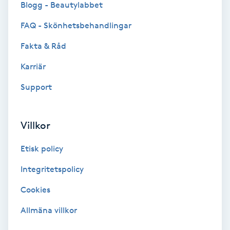
Blogg - Beautylabbet
Bottenfärg
FAQ - Skönhetsbehandlingar
Fakta & Råd
Brynformning
Karriär
Brynfärgning
Support
Brynplockning
Villkor
Bröllopsuppsättning
Etisk policy
C
Integritetspolicy
Celluliter
Cookies
Coachning
Allmäna villkor