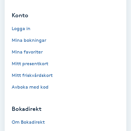
Ansiktsbehandling djuprengörande
Konto
B
Logga in
Babylights
Mina bokningar
Balayage
Mina favoriter
Bambumassage
Mitt presentkort
Mitt friskvårdskort
Barber
Avboka med kod
Barnklippning
Bokadirekt
BIAB
Om Bokadirekt
Blowout