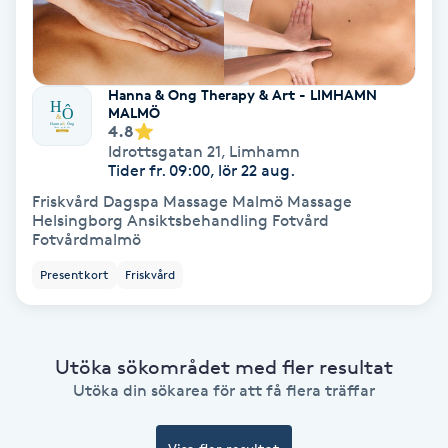
Färgning
Föning
Hanna & Ong Therapy & Art - LIMHAMN
MALMÖ
G
4.8
Idrottsgatan 21
,
Limhamn
Gel naglar
Tider fr. 09:00, lör 22 aug.
Friskvård Dagspa Massage Malmö Massage
Gelenaglar
Helsingborg Ansiktsbehandling Fotvård
Fotvårdmalmö
Gellack
Presentkort
Friskvård
Gellack med förstärkning
Utöka sökområdet med fler resultat
Gravidmassage
Utöka din sökarea för att få flera träffar
Gravidyoga