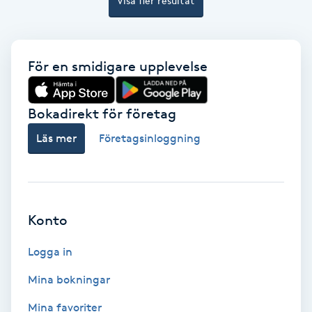
Visa fler resultat
Gruppträning
För en smidigare upplevelse
Gua Sha-massage
H
Bokadirekt för företag
Hatha Yoga
Läs mer
Företagsinloggning
Headspa
Healing
Konto
Herrklippning
Logga in
Mina bokningar
HIFU
Mina favoriter