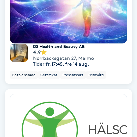
Fotmassage
Fotsvamp
Fotvård
DS Health and Beauty AB
4.9
Norrbäcksgatan 27
,
Malmö
Fransar
Tider fr. 17:45, fre 14 aug.
Betala senare
Certifikat
Presentkort
Friskvård
Fransborttagning
Fransfärgning
Fransförlängning
Fransförlängning Megavolym