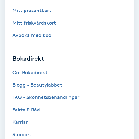
Hollywood Peel
Mitt presentkort
Mitt friskvårdskort
Hot Stone Massage
Avboka med kod
Hot yoga
Bokadirekt
Hudföryngring
Om Bokadirekt
Huduppstramning
Blogg - Beautylabbet
Hudvård
FAQ - Skönhetsbehandlingar
Fakta & Råd
Hyaluronsyra
Karriär
Hyperhidros
Support