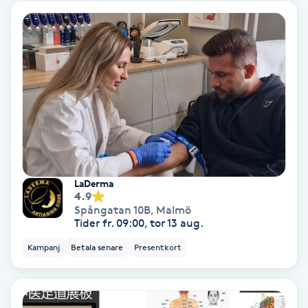
Color correction
Cryoterapi
D
Damklippning
Dermapen
Diamantslipning
LaDerma
4.9
E
Spångatan 10B
,
Malmö
Tider fr. 09:00, tor 13 aug.
Enzympeeling
Kampanj
Betala senare
Presentkort
Extensions