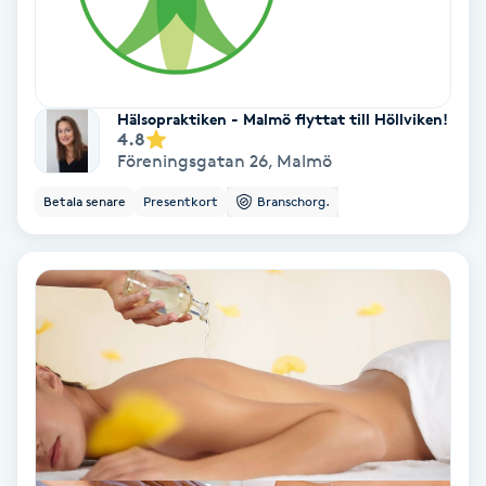
Fransförlängning Volym
Fransk manikyr
Hälsopraktiken - Malmö flyttat till Höllviken!
4.8
Fransrengöring
Föreningsgatan 26
,
Malmö
Betala senare
Presentkort
Branschorg.
Frekvensterapi
Friskvård
Friskvårdsmassage
Frisör
Funktionsanalys