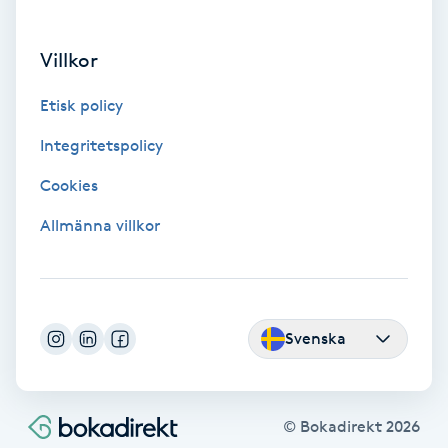
Hypnos
Villkor
Hårborttagning
Etisk policy
Hårbottenbehandling
Integritetspolicy
Cookies
Hårförlängning
Allmänna villkor
Hårvård
Hälsa
Svenska
Hälsprickor
I
© Bokadirekt
2026
Idrottsmassage