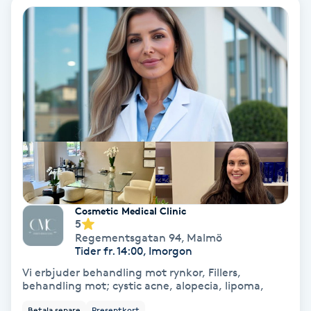
Ansiktsbehandling djuprengörande
B
Babylights
Balayage
Bambumassage
Barber
Cosmetic Medical Clinic
5
Barnklippning
Regementsgatan 94
,
Malmö
Tider fr. 14:00, Imorgon
BIAB
Vi erbjuder behandling mot rynkor, Fillers,
behandling mot; cystic acne, alopecia, lipoma,
Blowout
Betala senare
Presentkort