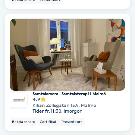
Bottenfärg
Brynformning
Brynfärgning
Brynplockning
Bröllopsuppsättning
C
Samtalamera- Samtalsterapi i Malmö
4.9
Celluliter
Kilian Zollsgatan 15A
,
Malmö
Tider fr. 11:30, Imorgon
Coachning
Betala senare
Certifikat
Presentkort