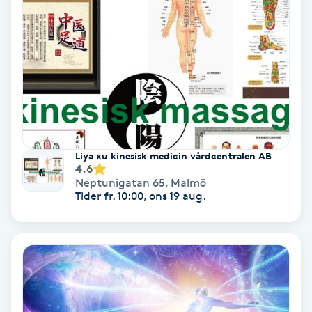
Extensions borttagning
Eyeliner-tatuering
F
Face framing
Faceliftmassage
Liya xu kinesisk medicin vårdcentralen AB
4.6
Fet hårbotten
Neptunigatan 65
,
Malmö
Tider fr. 10:00, ons 19 aug.
Fettreducering
Fibromassage
Fillers