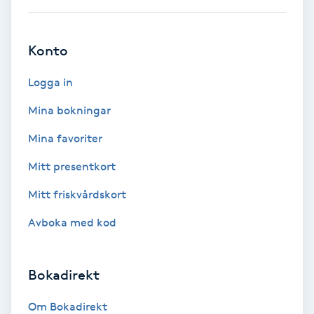
Ansiktsbehandling djuprengörande
B
Konto
Babylights
Logga in
Balayage
Mina bokningar
Mina favoriter
Bambumassage
Mitt presentkort
Barber
Mitt friskvårdskort
Avboka med kod
Barnklippning
BIAB
Bokadirekt
Blowout
Om Bokadirekt