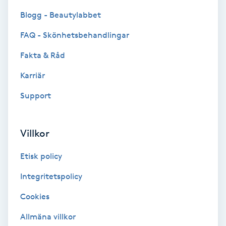
Blogg - Beautylabbet
Bottenfärg
FAQ - Skönhetsbehandlingar
Brynformning
Fakta & Råd
Karriär
Brynfärgning
Support
Brynplockning
Villkor
Bröllopsuppsättning
C
Etisk policy
Celluliter
Integritetspolicy
Cookies
Coachning
Allmäna villkor