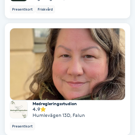
Presentkort
Friskvård
Gruppträning
Gua Sha-massage
H
Hatha Yoga
Headspa
Healing
Medregleringsstudion
Herrklippning
4.9
Humlevägen 13D
,
Falun
HIFU
Presentkort