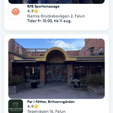
RFB Sportsmassage
Färgning
4.9
Gamla Grycksbovägen 2
,
Falun
Tider fr. 10:00, tis 11 aug.
Föning
G
Gel naglar
Gelenaglar
Gellack
Gellack med förstärkning
Gravidmassage
Par i fötter, Britsarvsgården
4.9
Tegelvägen 16
,
Falun
Gravidyoga