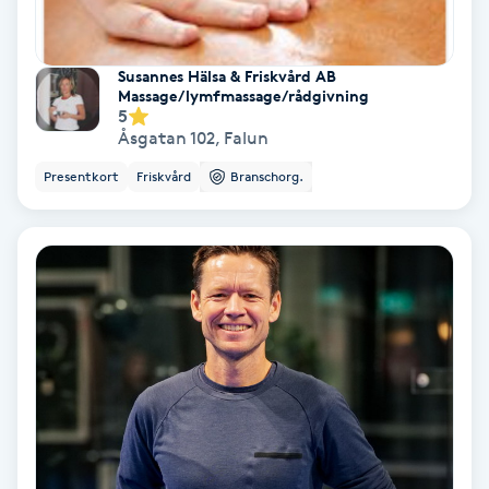
Fransförlängning Volym
Susannes Hälsa & Friskvård AB
Fransk manikyr
Massage/lymfmassage/rådgivning
5
Åsgatan 102
,
Falun
Fransrengöring
Presentkort
Friskvård
Branschorg.
Frekvensterapi
Friskvård
Friskvårdsmassage
Frisör
Funktionsanalys