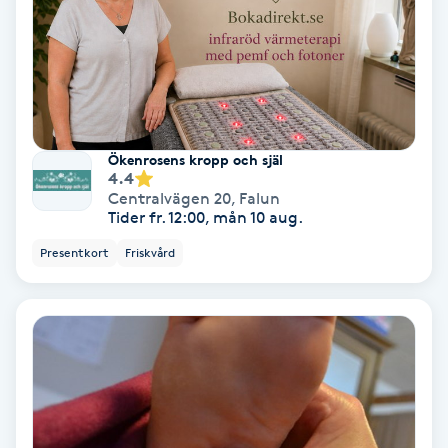
Bottenfärg
Brynformning
Brynfärgning
Ökenrosens kropp och själ
4.4
Centralvägen 20
,
Falun
Brynplockning
Tider fr. 12:00, mån 10 aug.
Presentkort
Friskvård
Bröllopsuppsättning
C
Celluliter
Coachning