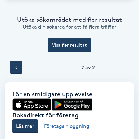
Hollywood Peel
Utöka sökområdet med fler resultat
Hot Stone Massage
Utöka din sökarea för att få flera träffar
Hot yoga
Visa fler resultat
Hudföryngring
2 av 2
Huduppstramning
Hudvård
För en smidigare upplevelse
Hyaluronsyra
Bokadirekt för företag
Läs mer
Företagsinloggning
Hyperhidros