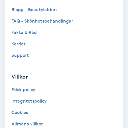
Blogg - Beautylabbet
IPL
FAQ - Skönhetsbehandlingar
IPL hårborttagning
Fakta & Råd
Karriär
IR-massage
J
Support
Japansk massage
Villkor
K
Etisk policy
K18
Integritetspolicy
Katun fransar
Cookies
Kemisk peeling
Allmäna villkor