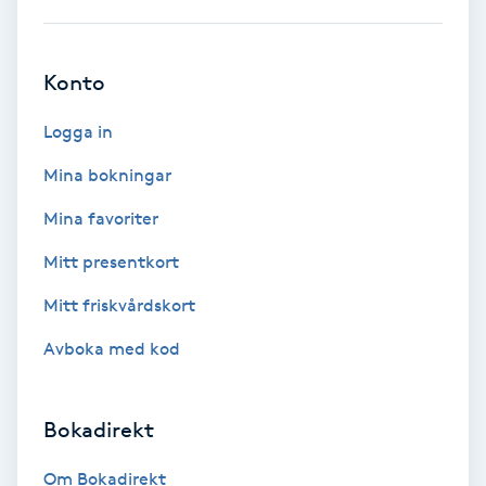
Hypnos
Konto
Hårborttagning
Logga in
Hårbottenbehandling
Mina bokningar
Hårförlängning
Mina favoriter
Mitt presentkort
Hårvård
Mitt friskvårdskort
Hälsa
Avboka med kod
Hälsprickor
I
Bokadirekt
Idrottsmassage
Om Bokadirekt