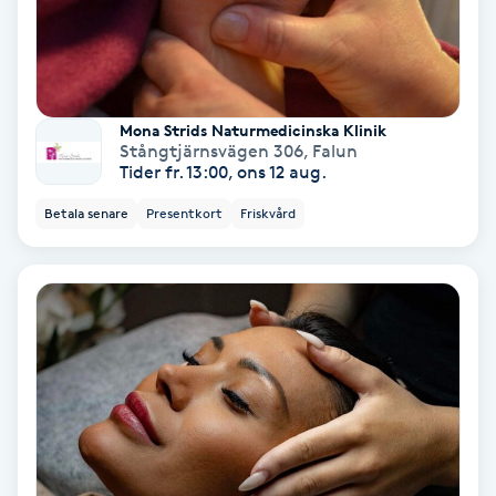
Color correction
Cryoterapi
D
Mona Strids Naturmedicinska Klinik
Stångtjärnsvägen 306
,
Falun
Damklippning
Tider fr. 13:00, ons 12 aug.
Betala senare
Presentkort
Friskvård
Dermapen
Diamantslipning
E
Enzympeeling
Extensions