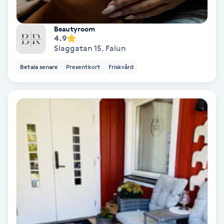
Extensions borttagning
Beautyroom
Eyeliner-tatuering
4.9
F
Slaggatan 15
,
Falun
Betala senare
Presentkort
Friskvård
Face framing
Faceliftmassage
Fet hårbotten
Fettreducering
Fibromassage
Fillers