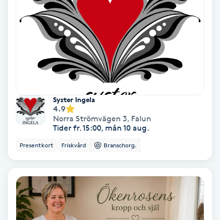
Ansiktsbehandling djuprengörande
B
Babylights
Balayage
Syster Ingela
Bambumassage
4.9
Norra Strömvägen 3
,
Falun
Tider fr. 15:00, mån 10 aug.
Barber
Presentkort
Friskvård
Branschorg.
Barnklippning
BIAB
Blowout