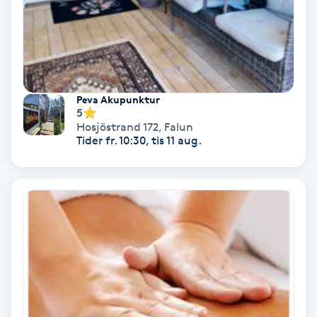
Fotmassage
Fotsvamp
Fotvård
Peva Akupunktur
5
Hosjöstrand 172
,
Falun
Fransar
Tider fr. 10:30, tis 11 aug.
Fransborttagning
Fransfärgning
Fransförlängning
Fransförlängning Megavolym