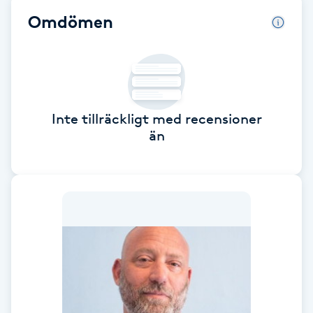
Cryoterapi
Omdömen
D
Damklippning
Dermapen
Inte tillräckligt med recensioner
än
Diamantslipning
E
Enzympeeling
Extensions
Extensions borttagning
Eyeliner-tatuering