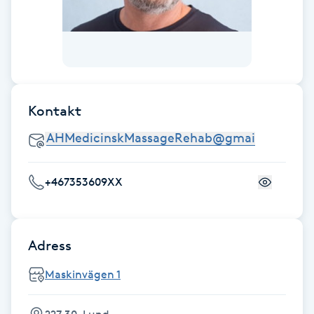
F
Face framing
Faceliftmassage
Kontakt
Fet hårbotten
Fettreducering
+467353609XX
Fibromassage
Adress
Fillers
Maskinvägen 1
Fotmassage