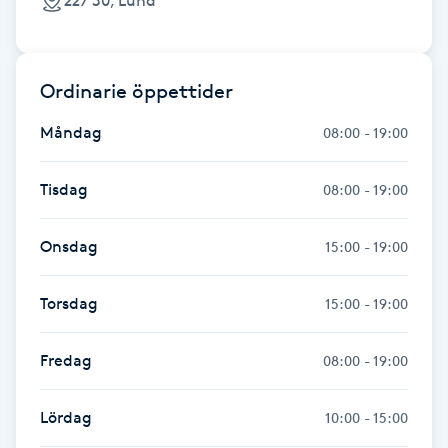
227 30, Lund
Fotsvamp
Fotvård
Ordinarie öppettider
Fransar
Måndag
08:00 - 19:00
Fransborttagning
Tisdag
08:00 - 19:00
Fransfärgning
Onsdag
15:00 - 19:00
Fransförlängning
Torsdag
15:00 - 19:00
Fransförlängning Megavolym
Fredag
08:00 - 19:00
Fransförlängning Volym
Lördag
10:00 - 15:00