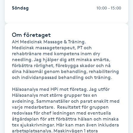
Fransk manikyr
Söndag
10:00 - 15:00
Fransrengöring
Om företaget
Frekvensterapi
AH Medicinsk Massage & Träning.

Medicinsk massageterapeut, PT och 
rehabtränare med kompetens inom dry 
Friskvård
needling. Jag hjälper dig att minska smärta, 
förbättra rörlighet, förebygga skador och nå 
dina hälsomål genom behandling, rehabilitering 
Friskvårdsmassage
och individanpassad behandling och träning.

Frisör
Hälsoanalys med HPi mot företag. Jag utför 
Hälsoanalys mot större grupper tex en 
avdelning. Sammanställer och parat enskilt med 
Funktionsanalys
varje medarbetare.  Resultatet för gruppen 
redovisas för chef ledningen med eventuella 
åtgärdsplan för att förbättra hälsan och minska 
Färgning
tex sjukskrivningar. Här kan man även inkludera 
arbetsplatsanalys. Maskinvägen 1 stora 