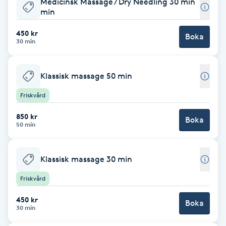
Medicinsk Massage / Dry Needling 30 min
min
Babylights
450 kr
Boka
30 min
Balayage
Bambumassage
Klassisk massage 50 min
Friskvård
Barber
850 kr
Boka
50 min
Barnklippning
Klassisk massage 30 min
BIAB
Friskvård
Blowout
450 kr
Boka
30 min
Bottenfärg