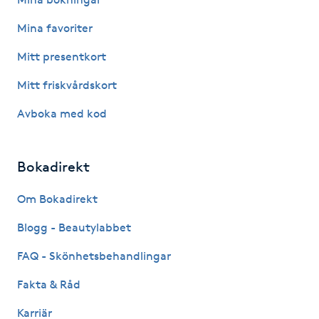
Mina favoriter
Gua Sha-massage
H
Mitt presentkort
Mitt friskvårdskort
Hatha Yoga
Avboka med kod
Headspa
Bokadirekt
Healing
Om Bokadirekt
Herrklippning
Blogg - Beautylabbet
HIFU
FAQ - Skönhetsbehandlingar
Fakta & Råd
Hollywood Peel
Karriär