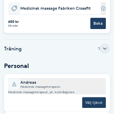
Medicinsk massage Fabriken Crossfit
Brynformning
650 kr
Boka
Brynfärgning
50 min
Brynplockning
Träning
1
Bröllopsuppsättning
C
Personal
Celluliter
Andreas
Coachning
Medicinsk massageterapeut.
Medicinsk massageterapeut, pt, kostrådgivare.
Color correction
Välj tjänst