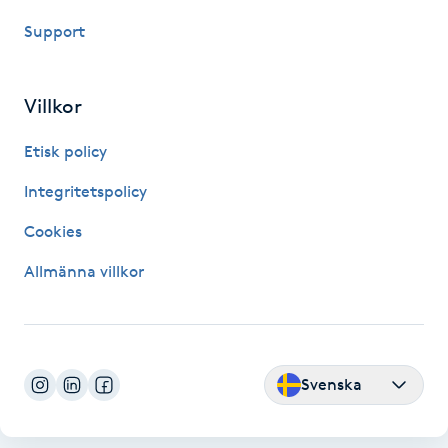
Hot Stone Massage
Support
Hot yoga
Villkor
Hudföryngring
Etisk policy
Huduppstramning
Integritetspolicy
Cookies
Hudvård
Allmänna villkor
Hyaluronsyra
Hyperhidros
Svenska
Hypnos