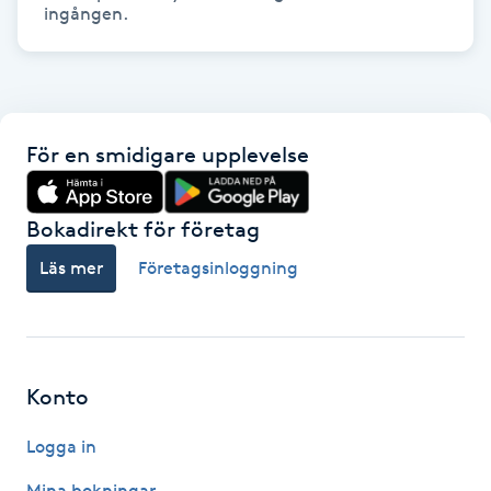
ingången.
Föning
G
Gel naglar
För en smidigare upplevelse
Gelenaglar
Bokadirekt för företag
Gellack
Läs mer
Företagsinloggning
Gellack med förstärkning
Gravidmassage
Konto
Gravidyoga
Logga in
Gruppträning
Mina bokningar