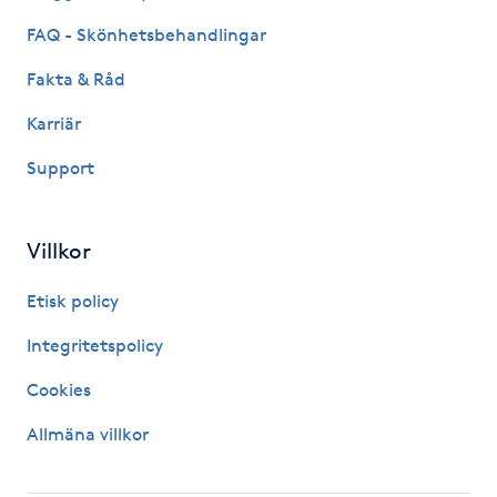
Hot Stone Massage
FAQ - Skönhetsbehandlingar
Hot yoga
Fakta & Råd
Karriär
Hudföryngring
Support
Huduppstramning
Villkor
Hudvård
Etisk policy
Hyaluronsyra
Integritetspolicy
Hyperhidros
Cookies
Allmäna villkor
Hypnos