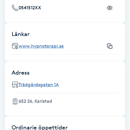
0541512XX
F
Face framing
Länkar
Faceliftmassage
www.hypnoterapi.se
Fet hårbotten
Fettreducering
Adress
Trädgårdsgatan 1A
Fibromassage
652 26, Karlstad
Fillers
Fotmassage
Ordinarie öppettider