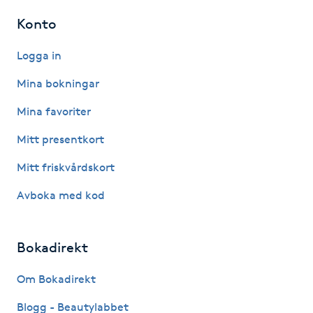
Konto
Gua Sha-massage
H
Logga in
Mina bokningar
Hatha Yoga
Mina favoriter
Headspa
Mitt presentkort
Healing
Mitt friskvårdskort
Avboka med kod
Herrklippning
HIFU
Bokadirekt
Om Bokadirekt
Hollywood Peel
Blogg - Beautylabbet