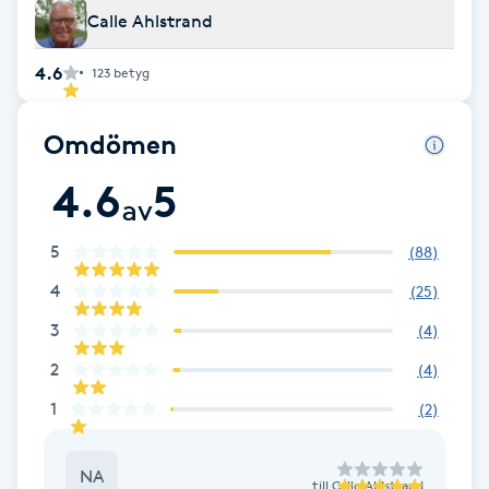
Calle Ahlstrand
Babylights
4.6
123
betyg
Balayage
Omdömen
Bambumassage
4.6
5
av
Barber
5
(
88
)
Barnklippning
4
(
25
)
3
(
4
)
BIAB
2
(
4
)
Blowout
1
(
2
)
Bottenfärg
NA
till
Calle Ahlstrand