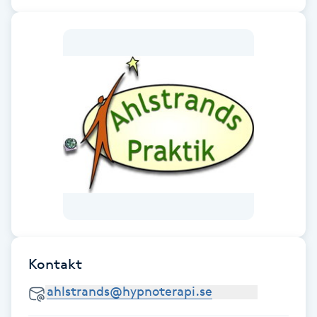
Cryoterapi
D
Damklippning
Dermapen
Diamantslipning
E
Enzympeeling
Extensions
Kontakt
Extensions borttagning
Eyeliner-tatuering