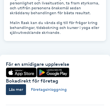
personlighet och livssituation, ta fram styrkorna, 
Föning
och utifrån personens önskemål sedan 
G
skräddarsy behandlingen för bästa resultat.

Malin Rask kan du vända dig till för frågor kring 
Gel naglar
behandlingar, tidsbokning och kurser i yoga eller 
självutvecklande skrivande.
Gelenaglar
Gellack
För en smidigare upplevelse
Gellack med förstärkning
Gravidmassage
Bokadirekt för företag
Läs mer
Företagsinloggning
Gravidyoga
Gruppträning