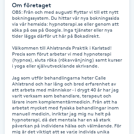
Om företaget
Fransk manikyr
OBS: Från och med augusti flyttar vi till ett nytt 
bokningssystem. Du hittar vår nya bokningssida 
Fransrengöring
via vår hemsida: hypnoterapi.se eller genom att 
söka på oss på Google. Inga tjänster eller nya 
tider läggs därför ut här på Bokadirekt.

Frekvensterapi
Välkommen till Ahlstrands Praktik i Karlstad! 
Precis som förut arbetar vi med hypnoterapi 
Friskvård
(hypnos), sluta röka (rökavvänjning) samt kurser 
i yoga eller självutvecklande skrivande. 

Friskvårdsmassage
Jag som utför behandlingarna heter Calle 
Ahlstrand och har lång och bred erfarenhet av 
Frisör
att arbeta med människor – i drygt 40 år har jag 
varit verksam som behandlare, terapeut och 
lärare inom komplementärmedicin. Från att ha 
Funktionsanalys
arbetat mycket med fysiska behandlingar inom 
manuell medicin, inriktar jag mig nu helt på 
hypnoterapi, då det mentala har en så stark 
Färgning
påverkan på individens hälsa och välmående. För 
mig är det viktigt att se varje individs unika 