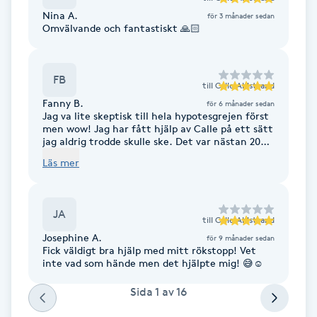
Nina A.
för 3 månader sedan
Brynformning
Omvälvande och fantastiskt 🙏🏻
Brynfärgning
FB
till
Calle Ahlstrand
Fanny B.
Brynplockning
för 6 månader sedan
Jag va lite skeptisk till hela hypotesgrejen först
men wow! Jag har fått hjälp av Calle på ett sätt
jag aldrig trodde skulle ske. Det var nästan 20år
Bröllopsuppsättning
sedan jag klarade av att ta blodprov/vara inne
Läs mer
C
på vc/sjukhus sist utan att få panikångest och
hamna i fly eller fäkta. Jag har känt ett enormt
lugn och inte alls samma ångest! Att gå från att
Celluliter
bli hemskickad av vården utan att ens komma i
JA
närheten av nålen till att nu kunnat ta mina
till
Calle Ahlstrand
första prover på flera år och de enda tårarna
Josephine A.
för 9 månader sedan
Coachning
som kom var av lycka! Jag kan varmt
Fick väldigt bra hjälp med mitt rökstopp! Vet
rekommendera ett besök hos Calle!
inte vad som hände men det hjälpte mig! 😅☺️
Color correction
Sida
1
av
16