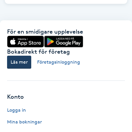
Fransk manikyr
Fransrengöring
För en smidigare upplevelse
Frekvensterapi
Bokadirekt för företag
Friskvård
Läs mer
Företagsinloggning
Friskvårdsmassage
Frisör
Konto
Funktionsanalys
Logga in
Färgning
Mina bokningar