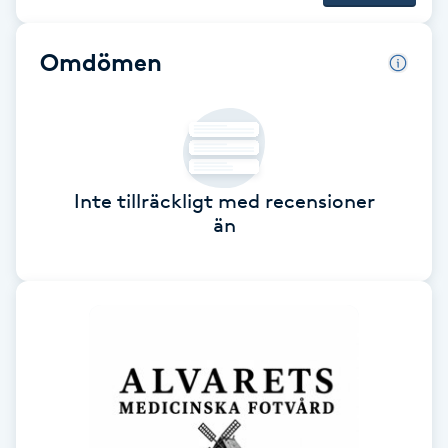
Brynformning
Omdömen
Brynfärgning
Brynplockning
Inte tillräckligt med recensioner
Bröllopsuppsättning
än
C
Celluliter
Coachning
Color correction