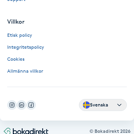
Gua Sha-massage
Villkor
H
Etisk policy
Hatha Yoga
Integritetspolicy
Headspa
Cookies
Healing
Allmänna villkor
Herrklippning
HIFU
Svenska
Hollywood Peel
© Bokadirekt
2026