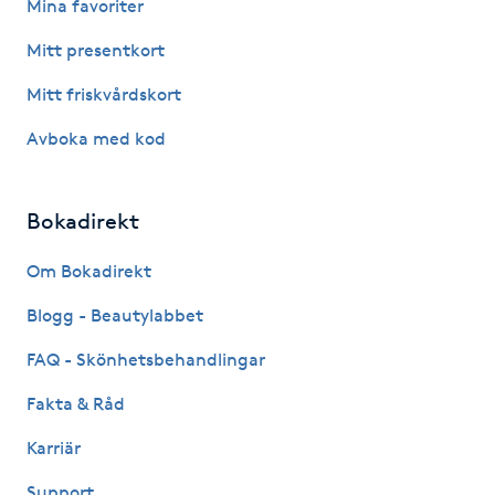
Mina favoriter
Föning
Mitt presentkort
G
Mitt friskvårdskort
Gel naglar
Avboka med kod
Gelenaglar
Bokadirekt
Gellack
Om Bokadirekt
Gellack med förstärkning
Blogg - Beautylabbet
Gravidmassage
FAQ - Skönhetsbehandlingar
Fakta & Råd
Gravidyoga
Karriär
Gruppträning
Support