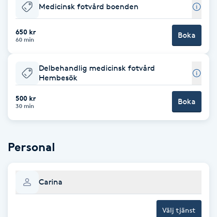
Medicinsk fotvård boenden
Babylights
650 kr
Boka
60 min
Balayage
Delbehandlig medicinsk fotvård
Bambumassage
Hembesök
500 kr
Barber
Boka
30 min
Barnklippning
Personal
BIAB
Blowout
Carina
Bottenfärg
Välj tjänst