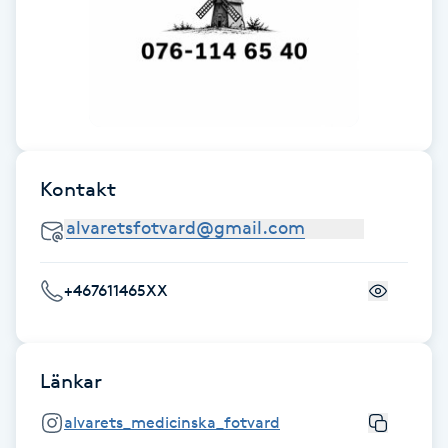
Cryoterapi
D
Damklippning
Dermapen
Kontakt
Diamantslipning
E
Enzympeeling
+467611465XX
Extensions
Länkar
Extensions borttagning
alvarets_medicinska_fotvard
Eyeliner-tatuering