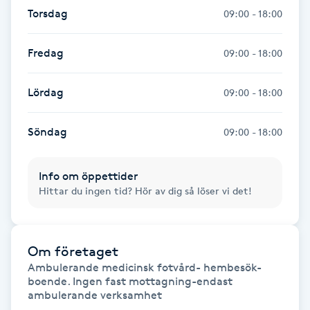
Torsdag
Fotsvamp
09:00 - 18:00
Fotvård
Fredag
09:00 - 18:00
Fransar
Lördag
09:00 - 18:00
Fransborttagning
Söndag
09:00 - 18:00
Fransfärgning
Info om öppettider
Hittar du ingen tid? Hör av dig så löser vi det!
Fransförlängning
Fransförlängning Megavolym
Om företaget
Ambulerande medicinsk fotvård- hembesök-
boende. Ingen fast mottagning-endast 
Fransförlängning Volym
ambulerande verksamhet