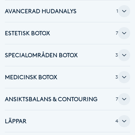
AVANCERAD HUDANALYS
Babylights
1
Balayage
ESTETISK BOTOX
7
Bambumassage
SPECIALOMRÅDEN BOTOX
3
Barber
MEDICINSK BOTOX
3
Barnklippning
BIAB
ANSIKTSBALANS & CONTOURING
7
Blowout
LÄPPAR
4
Bottenfärg