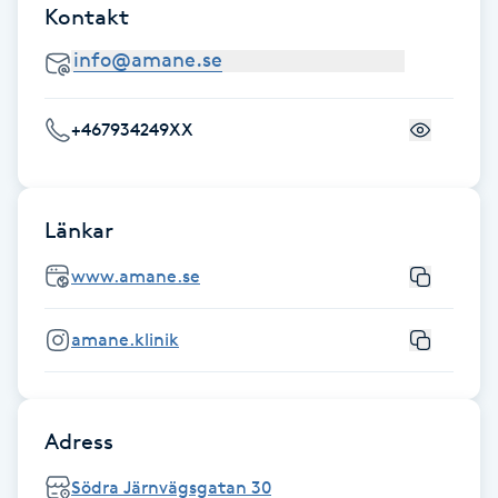
Kontakt
Föning
G
Gel naglar
+467934249XX
Gelenaglar
Länkar
Gellack
www.amane.se
Gellack med förstärkning
amane.klinik
Gravidmassage
Gravidyoga
Adress
Gruppträning
Södra Järnvägsgatan 30