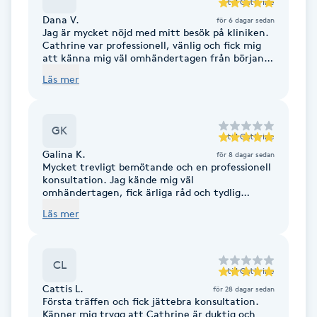
till
Cathrine
Fotsvamp
Dana V.
för 6 dagar sedan
Jag är mycket nöjd med mitt besök på kliniken.
Cathrine var professionell, vänlig och fick mig
Fotvård
att känna mig väl omhändertagen från början
till slut. Behandlingen utfördes noggrant och
Läs mer
jag fick tydlig information genom hela
Fransar
processen. Kliniken är dessutom ren, fräsch och
välkomnande. Jag kan varmt rekommendera
den till andra som söker hög kvalitet och ett
GK
Fransborttagning
trevligt bemötande.
till
Cathrine
Galina K.
för 8 dagar sedan
Mycket trevligt bemötande och en professionell
Fransfärgning
konsultation. Jag kände mig väl
omhändertagen, fick ärliga råd och tydlig
information. Det märks att de har stor
Fransförlängning
Läs mer
kompetens och sätter kunden i fokus.
Rekommenderas varmt!
Fransförlängning Megavolym
CL
till
Cathrine
Cattis L.
för 28 dagar sedan
Fransförlängning Volym
Första träffen och fick jättebra konsultation.
Känner mig trygg att Cathrine är duktig och