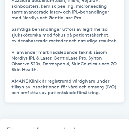
Azzalure botulinumtoxin, fillers, Rejuran, 
Hårborttagning
skinboosters, kemisk peeling, microneedling 
samt avancerade laser- och IPL-behandlingar 
med Nordlys och GentleLase Pro.

Hårbottenbehandling
Samtliga behandlingar utförs av legitimerad 
sjuksköterska med fokus på patientsäkerhet, 
Hårförlängning
evidensbaserade metoder och naturliga resultat.

Hårvård
Vi använder marknadsledande teknik såsom 
Nordlys IPL & Laser, GentleLase Pro, Sylton 
Observe 520x, Dermapen 4, SkinCeuticals och ZO 
Hälsa
Skin Health.

AMANE Klinik är registrerad vårdgivare under 
Hälsprickor
tillsyn av Inspektionen för vård och omsorg (IVO) 
och omfattas av patientskadeförsäkring.
I
Idrottsmassage
IPL