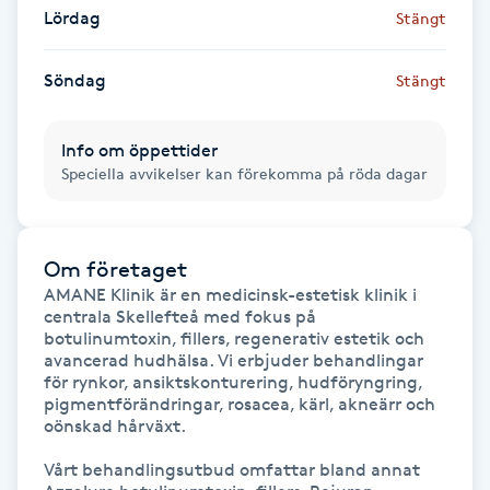
Hot Stone Massage
Lördag
Stängt
Hot yoga
Söndag
Stängt
Hudföryngring
Info om öppettider
Speciella avvikelser kan förekomma på röda dagar
Huduppstramning
Hudvård
Om företaget
AMANE Klinik är en medicinsk-estetisk klinik i 
centrala Skellefteå med fokus på 
Hyaluronsyra
botulinumtoxin, fillers, regenerativ estetik och 
avancerad hudhälsa. Vi erbjuder behandlingar 
Hyperhidros
för rynkor, ansiktskonturering, hudföryngring, 
pigmentförändringar, rosacea, kärl, akneärr och 
oönskad hårväxt.

Hypnos
Vårt behandlingsutbud omfattar bland annat 