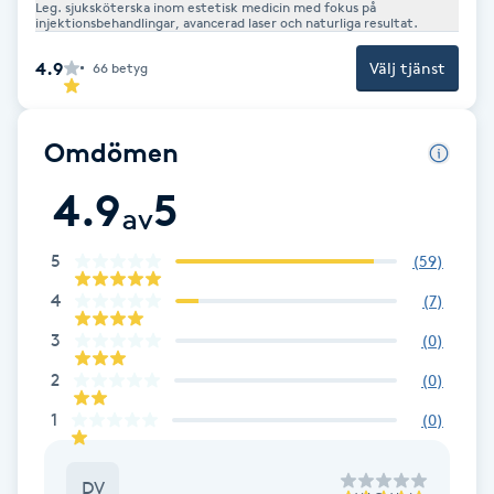
Leg. sjuksköterska inom estetisk medicin med fokus på
injektionsbehandlingar, avancerad laser och naturliga resultat.
F
4.9
Välj tjänst
66
betyg
Face framing
Faceliftmassage
Omdömen
4.9
5
Fet hårbotten
av
5
(
59
)
Fettreducering
4
(
7
)
Fibromassage
3
(
0
)
2
(
0
)
Fillers
1
(
0
)
Fotmassage
DV