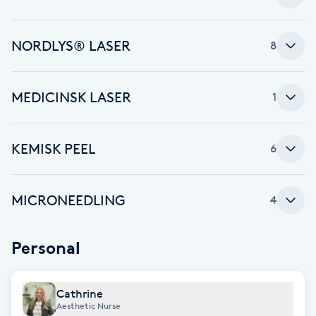
Cryoterapi
D
NORDLYS® LASER
8
Damklippning
MEDICINSK LASER
1
Dermapen
Diamantslipning
KEMISK PEEL
6
E
Enzympeeling
MICRONEEDLING
4
Extensions
Personal
Extensions borttagning
Cathrine
Aesthetic Nurse
Eyeliner-tatuering