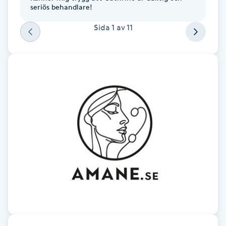
seriös behandlare!
Fransk manikyr
Sida
1
av
11
Fransrengöring
Frekvensterapi
Friskvård
Friskvårdsmassage
Frisör
Funktionsanalys
Färgning