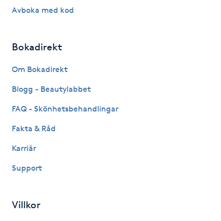
Avboka med kod
Kinesiologi
Kinesisk medicin
Bokadirekt
Kiropraktik
Om Bokadirekt
Blogg - Beautylabbet
Klangmassage
FAQ - Skönhetsbehandlingar
Klippning
Fakta & Råd
Karriär
Klippning & Slingor
Support
Klippning ungdom
Villkor
Koppningsmassage