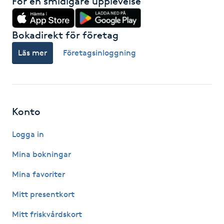
För en smidigare upplevelse
IPL hårborttagning
Bokadirekt för företag
IR-massage
Läs mer
Företagsinloggning
J
Japansk massage
K
Konto
K18
Logga in
Katun fransar
Mina bokningar
Mina favoriter
Kemisk peeling
Mitt presentkort
Keratinbehandling
Mitt friskvårdskort