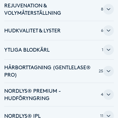
REJUVENATION &
8
Brynformning
VOLYMÅTERSTÄLLNING
Brynfärgning
HUDKVALITET & LYSTER
6
Brynplockning
YTLIGA BLODKÄRL
1
Bröllopsuppsättning
C
HÅRBORTTAGNING (GENTLELASE®
25
PRO)
Celluliter
Coachning
NORDLYS® PREMIUM -
4
HUDFÖRYNGRING
Color correction
NORDLYS® IPL
11