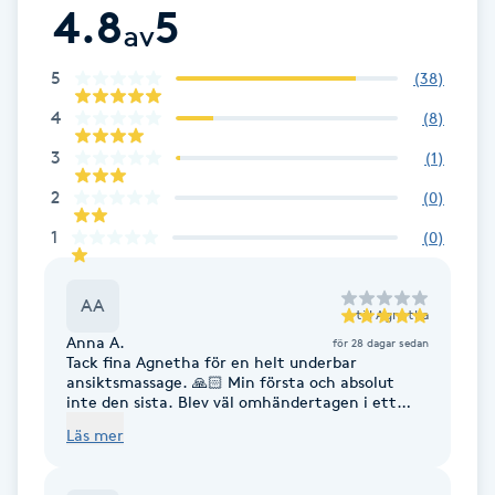
4.8
5
av
Brynformning
5
(
38
)
Brynfärgning
4
(
8
)
3
(
1
)
Brynplockning
2
(
0
)
Bröllopsuppsättning
1
(
0
)
C
AA
Celluliter
till
Agnetha
Anna A.
för 28 dagar sedan
Tack fina Agnetha för en helt underbar
Coachning
ansiktsmassage. 🙏🏻 Min första och absolut
inte den sista. Blev väl omhändertagen i ett
mysigt och rogivande rum. Rekommenderas
Läs mer
Color correction
varmt! 🥰