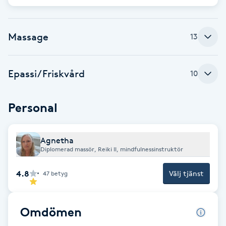
Babylights
Massage
13
Balayage
Epassi/Friskvård
10
Bambumassage
Barber
Personal
Barnklippning
Agnetha
Diplomerad massör, Reiki ll, mindfulnessinstruktör
BIAB
4.8
Välj tjänst
47
betyg
Blowout
Omdömen
Bottenfärg