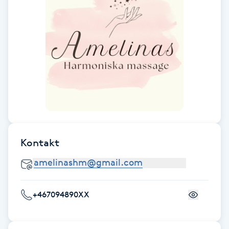
F
Face framing
Faceliftmassage
Fet hårbotten
Fettreducering
Kontakt
Fibromassage
Fillers
+467094890XX
Fotmassage