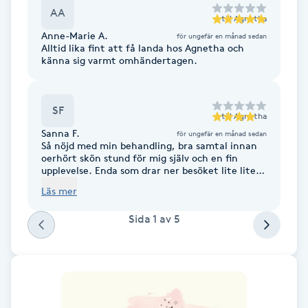
Cryoterapi
AA
till
Agnetha
D
Anne-Marie A.
för ungefär en månad sedan
Alltid lika fint att få landa hos Agnetha och
Damklippning
känna sig varmt omhändertagen.
Dermapen
SF
till
Agnetha
Sanna F.
Diamantslipning
för ungefär en månad sedan
Så nöjd med min behandling, bra samtal innan
E
oerhört skön stund för mig själv och en fin
upplevelse. Enda som drar ner besöket lite lite
var ljud utanför behandlingsrummet som tog
Enzympeeling
Läs mer
lite tid att koppla bort ifrån. Första gången jag
provat på healing och absolut inte den sista.
Sida
1
av
5
Extensions
Extensions borttagning
Eyeliner-tatuering