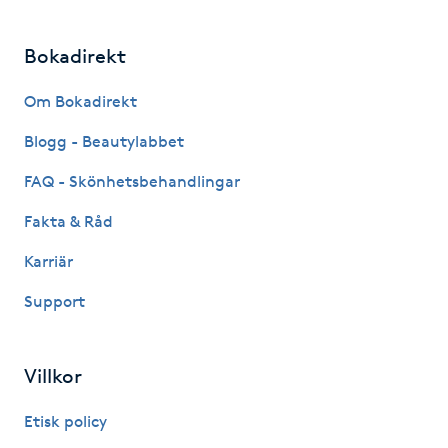
Gua Sha-massage
Bokadirekt
H
Om Bokadirekt
Hatha Yoga
Blogg - Beautylabbet
Headspa
FAQ - Skönhetsbehandlingar
Fakta & Råd
Healing
Karriär
Herrklippning
Support
HIFU
Villkor
Hollywood Peel
Etisk policy