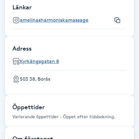
Fotsvamp
Länkar
amelinasharmoniskamassage
Fotvård
Fransar
Adress
Fransborttagning
Kyrkängsgatan 8
Fransfärgning
503 38, Borås
Fransförlängning
Öppettider
Fransförlängning Megavolym
Varierande öppettider - Öppet efter tidsbokning.
Fransförlängning Volym
Om företaget