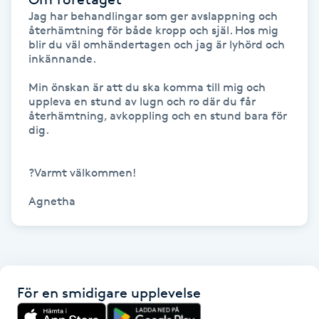
Fransk manikyr
Jag har behandlingar som ger avslappning och 
återhämtning för både kropp och själ. Hos mig 
blir du väl omhändertagen och jag är lyhörd och 
Fransrengöring
inkännande.

Min önskan är att du ska komma till mig och 
Frekvensterapi
uppleva en stund av lugn och ro där du får 
återhämtning, avkoppling och en stund bara för 
dig.

Friskvård
?Varmt välkommen!

Friskvårdsmassage
Frisör
Funktionsanalys
För en smidigare upplevelse
Färgning