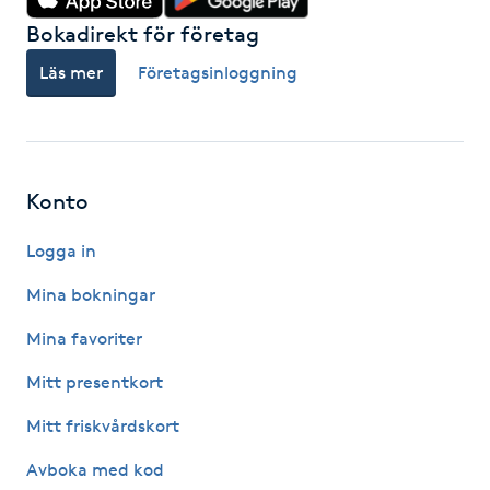
Föning
Bokadirekt för företag
G
Läs mer
Företagsinloggning
Gel naglar
Gelenaglar
Konto
Gellack
Logga in
Gellack med förstärkning
Mina bokningar
Mina favoriter
Gravidmassage
Mitt presentkort
Gravidyoga
Mitt friskvårdskort
Avboka med kod
Gruppträning