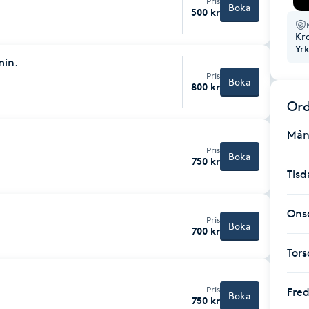
Pris
Boka
500 kr
Kr
Yr
min.
Pris
Boka
800 kr
Ord
Mån
Pris
Boka
750 kr
Tisd
Ons
Pris
Boka
700 kr
Tor
Pris
Fre
Boka
750 kr