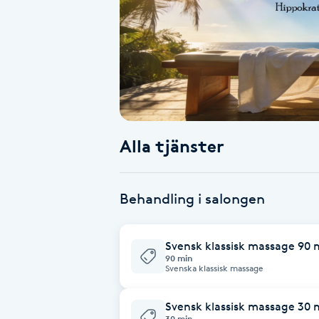
Alternativmedicin
Andningsmassage
Ansiktslyft utan kirurgi
Aromamassage
Alla tjänster
Ashtanga Yoga
Behandling i salongen
Ayurveda
Svensk klassisk massage 90 
Ayurvedisk Massage
90 min
Svenska klassisk massage
Ansiktsbehandling djuprengörande
Svensk klassisk massage 30 
B
30 min