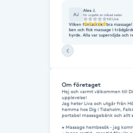
Fransk manikyr
Alex J.
AJ
för ungefär en månad sedan
till
Liva
Vilken fantastiskt bra massage! 
Fransrengöring
ben och fick massage i trädgård
hyrde. Alla var supernöjda och r
Frekvensterapi
Friskvård
Friskvårdsmassage
Om företaget
Frisör
Hej och varmt välkommen till
upplevelse!

Jag heter Liva och utgår från H
Funktionsanalys
hemma hos Dig i Tidaholm, Falkö
portabel massagebänk och allt s
Färgning
• Massage hembesök – jag kommer