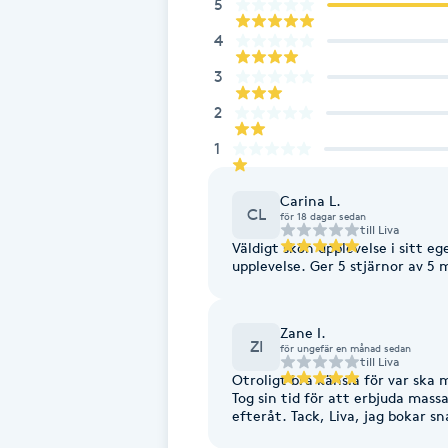
5
Fotsvamp
4
3
Fotvård
2
Fransar
1
Fransborttagning
Carina L.
CL
för 18 dagar sedan
till
Liva
Väldigt skön upplevelse i sitt
Fransfärgning
upplevelse. Ger 5 stjärnor av 5 m
Fransförlängning
Zane I.
ZI
för ungefär en månad sedan
Fransförlängning Megavolym
till
Liva
Otroligt bra känsla för var ska
Tog sin tid för att erbjuda mas
efteråt. Tack, Liva, jag bokar sn
Fransförlängning Volym