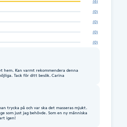
(
6
)
(
0
)
(
0
)
(
0
)
(
0
)
 eget hem. Kan varmt rekommendera denna
öjliga. Tack för ditt besök. Carina
 man trycka på och var ska det masseras mjukt.
sage som just jag behövde. Som en ny människa
art igen!