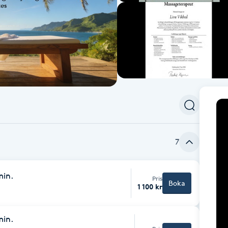
7
min.
Pris
Boka
1 100 kr
min.