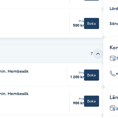
Lör
Pris
Boka
Sön
500 kr
Ko
7
 min. Hembesök
Pris
Boka
1 200 kr
 min. Hembesök
Län
Pris
Boka
900 kr