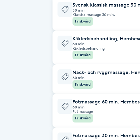
Cryoterapi
Svensk klassisk massage 30
30 min
D
Klassisk massage 30 min.
Friskvård
Damklippning
Käkledsbehandling, Hembes
60 min
Dermapen
Käkledsbehandling
Friskvård
Diamantslipning
Nack- och ryggmassage, He
E
60 min
Friskvård
Enzympeeling
Fotmassage 60 min. Hembes
Extensions
60 min
Fotmassage
Friskvård
Extensions borttagning
Fotmassage 30 min. Hembes