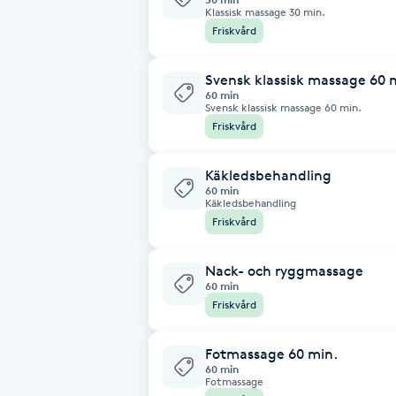
Klassisk massage 30 min.
Friskvård
Babylights
Svensk klassisk massage 60 
Balayage
60 min
Svensk klassisk massage 60 min.
Friskvård
Bambumassage
Käkledsbehandling
Barber
60 min
Käkledsbehandling
Friskvård
Barnklippning
Nack- och ryggmassage
BIAB
60 min
Friskvård
Blowout
Fotmassage 60 min.
60 min
Fotmassage
Bottenfärg