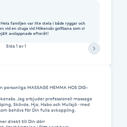
Hela familjen var lite stela i både ryggar och
en vid en stuga vid Hökensås golfbana som vi
ejält avslappnade efteråt!
Sida
1
av
1
 Din personliga MASSAGE HEMMA HOS DIG-
ökensås. Jag erbjuder professionell massage 
ping, Skövde, Hjo, Habo och Mullsjö – med 
om behövs för Din fulla avkoppling.

 direkt till Din dörr
