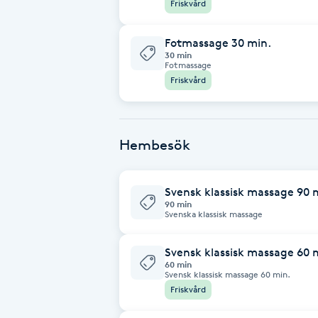
Friskvård
Brynformning
Fotmassage 30 min.
30 min
Fotmassage
Brynfärgning
Friskvård
Brynplockning
Hembesök
Bröllopsuppsättning
C
Svensk klassisk massage 90
90 min
Celluliter
Svenska klassisk massage
Coachning
Svensk klassisk massage 60
60 min
Svensk klassisk massage 60 min.
Color correction
Friskvård