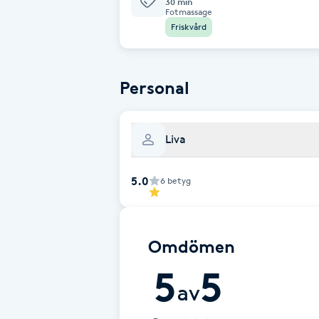
Eyeliner-tatuering
30 min
Fotmassage
F
Friskvård
Face framing
Personal
Faceliftmassage
Fet hårbotten
Liva
Fettreducering
5.0
6
betyg
Fibromassage
Omdömen
Fillers
5
5
av
Fotmassage