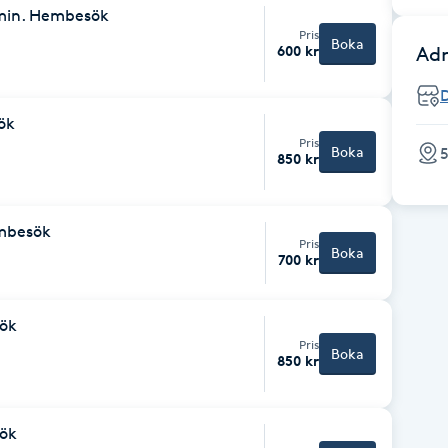
 min. Hembesök
Pris
Boka
600 kr
Adr
ök
Pris
Boka
5
850 kr
mbesök
Pris
Boka
700 kr
ök
Pris
Boka
850 kr
ök